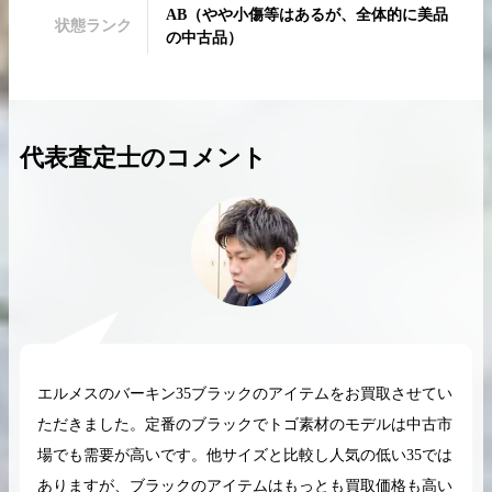
AB
（
やや小傷等はあるが、全体的に美品
状態ランク
の中古品
）
2026.04.10
2025.05.16
代表査定士のコメント
希少なリザード素材のバーキンの買取価格や
ケリーアドの買取価
高く売るためのポイントを徹底解説
取相場や高く売れる
バーキン相場解説
ケリー相場解
コラムをさらにみる
エルメスのバーキン35ブラックのアイテムをお買取させてい
ただきました。定番のブラックでトゴ素材のモデルは中古市
場でも需要が高いです。他サイズと比較し人気の低い35では
ありますが、ブラックのアイテムはもっとも買取価格も高い