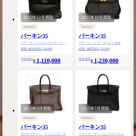
2025年
12月
買取
2025年
10月
買取
HERMES
HERMES
バーキン35
バーキン35
ブラック / トリヨンクレマンス / シ
ブラック / トゴ / ゴールド金具
ルバー金具
状態:
B
□M刻印
(2009年)
状態:
AB
T刻印
(2015年)
1,110,000
1,230,000
買取価格
買取価格
¥
¥
2025年
9月
買取
2025年
7月
買取
HERMES
HERMES
バーキン35
バーキン35
ダークブラウン / クシュベル / ゴー
ブラック / ヴァッシュリエージュ /