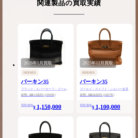
関連製品の買取実績
2026年
1月
買取
2025年
12月
買取
HERMES
HERMES
バーキン35
バーキン35
ブラック / エバーカーフ / ゴールド
ゴールド / スイフト / シルバー金具
金具
状態:
AB
○X刻印
(1994年)
状態:
AB
□K刻印
(2007年)
1,150,000
1,100,000
買取価格
買取価格
¥
¥