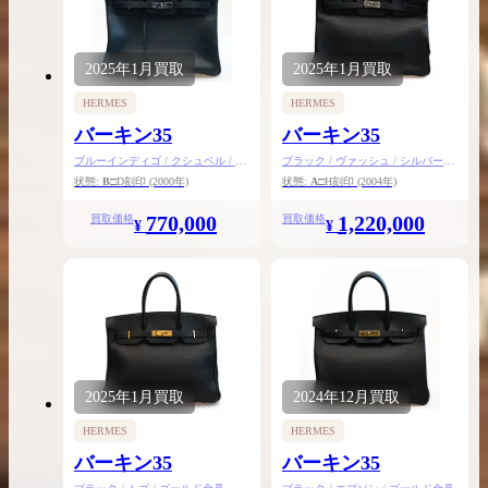
2025年
1月
買取
2025年
1月
買取
HERMES
HERMES
バーキン35
バーキン35
ブルーインディゴ / クシュベル / シ
ブラック / ヴァッシュ / シルバー金
ルバー金具
具
状態:
B
□D刻印
(2000年)
状態:
A
□H刻印
(2004年)
770,000
1,220,000
買取価格
買取価格
¥
¥
2025年
1月
買取
2024年
12月
買取
HERMES
HERMES
バーキン35
バーキン35