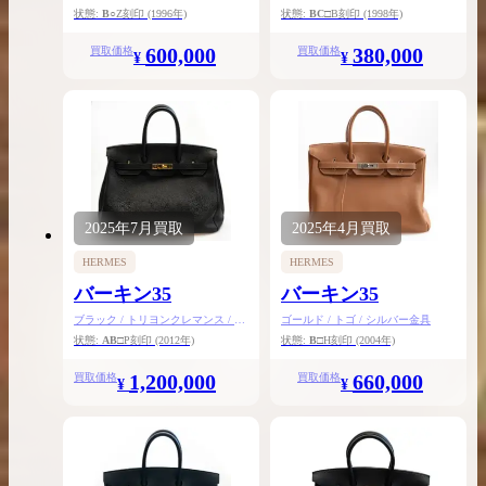
ルド金具
ゴールド金具
状態:
B
○Z刻印
(1996年)
状態:
BC
□B刻印
(1998年)
600,000
380,000
買取価格
買取価格
¥
¥
2025年
7月
買取
2025年
4月
買取
HERMES
HERMES
バーキン35
バーキン35
ブラック / トリヨンクレマンス / ゴ
ゴールド / トゴ / シルバー金具
ールド金具
状態:
AB
□P刻印
(2012年)
状態:
B
□H刻印
(2004年)
1,200,000
660,000
買取価格
買取価格
¥
¥