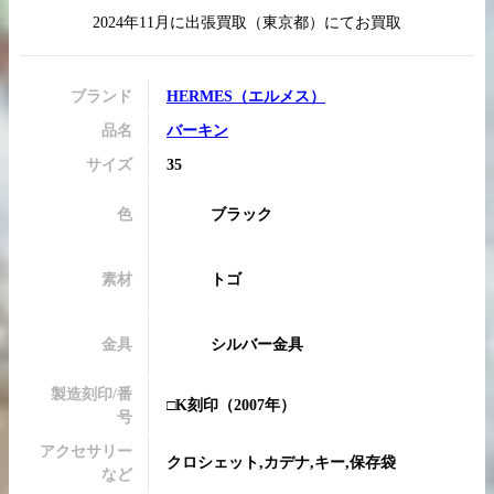
2024年11月
に
出張買取
（
東京都
）にてお買取
ブランド
HERMES
（
エルメス
）
買取実績はこちらから
品名
バーキン
サイズ
35
色
ブラック
素材
トゴ
金具
シルバー金具
製造刻印/番
□K刻印
（2007年）
号
アクセサリー
クロシェット,カデナ,キー,保存袋
など