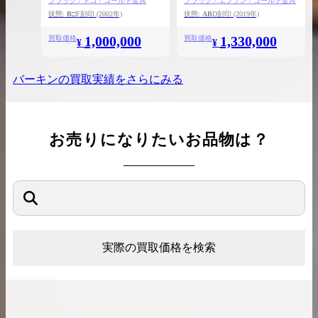
ブラック / トゴ / ゴールド金具
ブラック / エプソン / ゴールド金具
状態:
B
□F刻印
(2002年)
状態:
AB
D刻印
(2019年)
1,000,000
1,330,000
買取価格
買取価格
¥
¥
バーキン
の買取実績をさらにみる
お売りになりたいお品物は？
実際の買取価格を検索