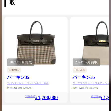
取
2024年
7月
買取
2024年
7月
買取
HERMES
HERMES
バーキン35
バーキン35
エベンヌ / レナージュ / シルバー金具
ダークブラウン / トワルアッシュ /
金具
状態:
A
□J刻印
(2006年)
状態:
A
□I刻印
(2005年)
1,700,000
1,3
買取価格
買取価格
¥
¥