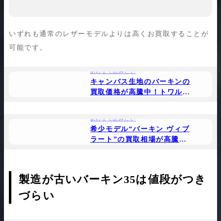
いずれも通常のレザーモデルよりは高くお買取することが
可能です。
あわせて読みたい
キャンバス生地のバーキンの
買取価格が高騰中！トワルア
ッシュ素材などのバーキンの
買取について
あわせて読みたい
希少モデル“バーキン ヴィブ
ラート”の買取相場が高騰
中！高価買取の傾向や実際の
買取事例を公開
製造が古いバーキン35は値段がつき
づらい