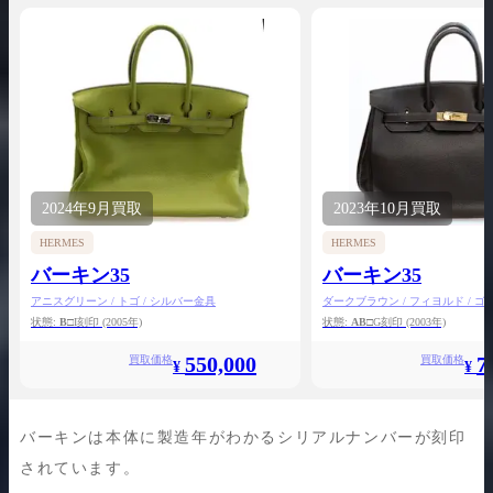
2024年
9月
買取
2023年
10月
買取
HERMES
HERMES
バーキン35
バーキン35
アニスグリーン / トゴ / シルバー金具
ダークブラウン / フィヨルド / 
状態:
B
□I刻印
(2005年)
状態:
AB
□G刻印
(2003年)
550,000
7
買取価格
買取価格
¥
¥
バーキンは本体に製造年がわかるシリアルナンバーが刻印
されています。