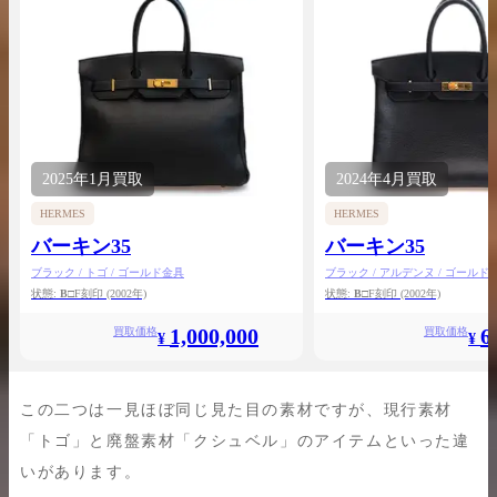
2025年
1月
買取
2024年
4月
買取
HERMES
HERMES
バーキン35
バーキン35
ブラック / トゴ / ゴールド金具
ブラック / アルデンヌ / ゴールド
状態:
B
□F刻印
(2002年)
状態:
B
□F刻印
(2002年)
1,000,000
6
買取価格
買取価格
¥
¥
この二つは一見ほぼ同じ見た目の素材ですが、現行素材
「トゴ」と廃盤素材「クシュベル」のアイテムといった違
いがあります。