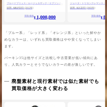
ブルードプリュス / ルージュカザック / エプソン /
ジョーヌ / トリヨンクレマンス /
ゴールド金具
状態:
AB
□P刻印
(2012年)
状態:
A
□G刻印
(2003年)
1,000,000
8
買取価格
買取価格
¥
¥
「ブルー系」「レッド系」「オレンジ系」といった鮮やか
めなカラーは、いずれも買取価格はやや安くなってしまい
ます。
バーキン35は他サイズと比較し中古需要が低い傾向にあ
り、人気カラーとそうでないカラーの差が激しいです。
廃盤素材と現行素材では似た素材でも
買取価格が大きく変わる