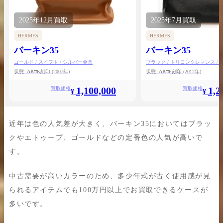
2025年
12月
買取
2025年
7月
買取
HERMES
HERMES
バーキン35
バーキン35
ゴールド / スイフト / シルバー金具
ブラック / トリヨンクレマンス /
状態:
AB
□K刻印
(2007年)
状態:
AB
□P刻印
(2012年)
1,100,000
1,2
買取価格
買取価格
¥
¥
近年は色の人気差が大きく、バーキン35においてはブラッ
クやエトゥープ、ゴールドなどの定番色の人気が高いで
す。
中古需要が高いカラーのため、多少年式が古く使用感が見
られるアイテムでも100万円以上でお買取できるケースが
多いです。