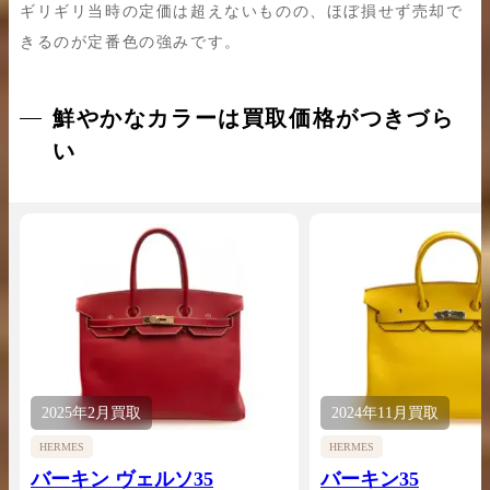
ギリギリ当時の定価は超えないものの、ほぼ損せず売却で
きるのが定番色の強みです。
鮮やかなカラーは買取価格がつきづら
い
2025年
2月
買取
2024年
11月
買取
HERMES
HERMES
バーキン ヴェルソ35
バーキン35