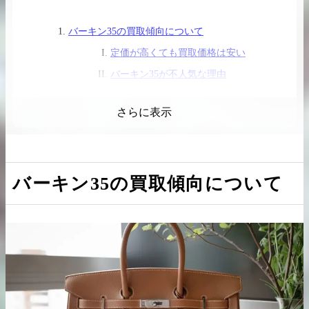
バーキン35の買取傾向について
定価が高くても買取価格は安い
バーキン35が不人気な理由
2026.04.10
2025.05.16
バーキン35の相場は上昇している
希少なリザード素材のバーキンの買取価格や
ケリーアドの買取価
さらに表示
定価以上での買取は難しい
高く売るためのポイントを徹底解説
取相場や高く売れる
バーキン35の具体的な買取価格について
バーキン相場解説
ケリー相場解
高値がつきやすいカラーや素材
バーキン35の買取傾向について
バーキン35でも珍しい品物は高価買取
製造が古いバーキン35は値段がつきづ
コラムをさらにみる
らい
バーキン35を少しでも高く売るためのポイント
付属品は必ず揃えて売る
少しでも汚れを取り除いてから査定に
出す