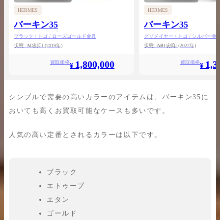
HERMES
HERMES
バーキン35
バーキン35
ブラック / トゴ / ローズゴールド金具
グリメイヤー / トゴ / シルバー金
状態:
A
D刻印
(2019年)
状態:
AB
U刻印
(2022年)
1,800,000
1,3
買取価格
買取価格
¥
¥
シンプルで需要の高いカラーのアイテムは、バーキン35に
おいても高くお買取可能なケースも多いです。
人気の高い定番とされるカラーは以下です。
ブラック
エトゥープ
エタン
ゴールド