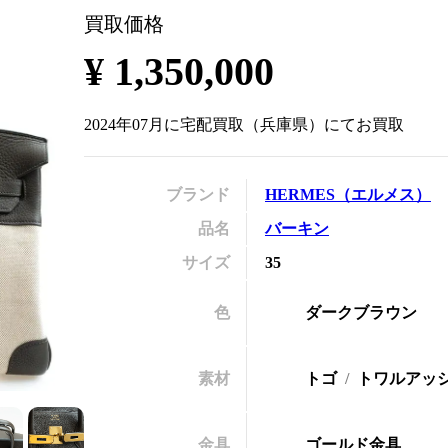
買取価格
の
¥
1,350,000
2024年07月
に
宅配買取
（
兵庫県
）にてお買取
ブランド
HERMES
（
エルメス
）
品名
バーキン
サイズ
35
色
ダークブラウン
素材
トゴ
トワルアッ
金具
ゴールド金具