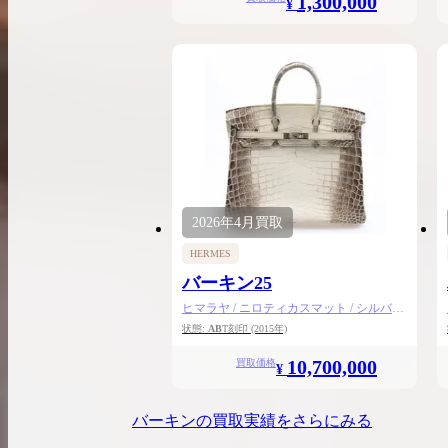
1,300,000
¥
2026年
4月
買取
HERMES
バーキン25
ヒマラヤ / ニロティカスマット / シルバー
金具
状態:
AB
T刻印
(2015年)
10,700,000
買取価格
¥
バーキン
の買取実績をさらにみる