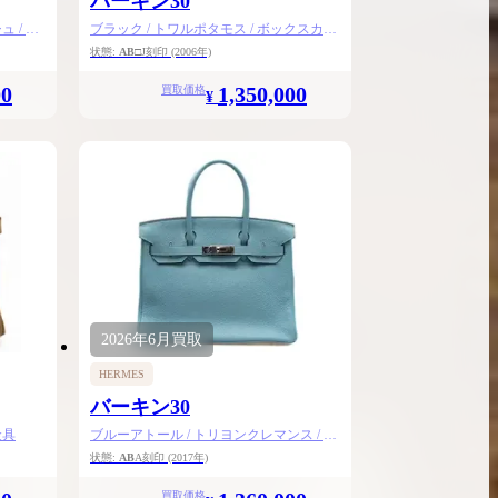
バーキン30
 / ゴ
ブラック / トワルポタモス / ボックスカー
フ / シルバー金具
状態:
AB
□J刻印
(2006年)
00
1,350,000
買取価格
¥
2026年
6月
買取
HERMES
バーキン30
金具
ブルーアトール / トリヨンクレマンス / シ
ルバー金具
状態:
AB
A刻印
(2017年)
買取価格