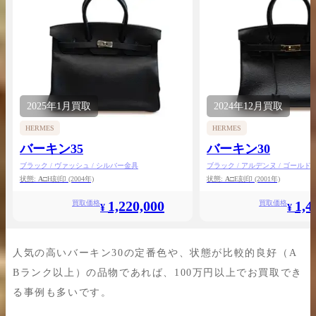
2025年
1月
買取
2024年
12月
買取
HERMES
HERMES
バーキン35
バーキン30
ブラック / ヴァッシュ / シルバー金具
ブラック / アルデンヌ / ゴールド
状態:
A
□H刻印
(2004年)
状態:
A
□E刻印
(2001年)
1,220,000
1,4
買取価格
買取価格
¥
¥
人気の高いバーキン30の定番色や、状態が比較的良好（A
Bランク以上）の品物であれば、100万円以上でお買取でき
る事例も多いです。