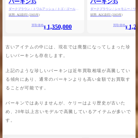
バーキン35
バーキン35
ダークブラウン / トワルアッシュ / トゴ / ゴールド
ダークブラウン / シャモニー / ヴ
金具
バー金具
状態:
A
□I刻印
(2005年)
状態:
A
□G刻印
(2003年)
1,350,000
1,2
買取価格
買取価格
¥
¥
古いアイテムの中には、現在では廃盤になってしまった珍
しいバーキンも存在します。
上記のような珍しいバーキンは近年買取相場が高騰してい
る傾向にあり、通常のバーキンよりも高い金額でお買取す
ることが可能です。
バーキンではありませんが、ケリーはより歴史が古いた
め、20年以上古いモデルで高騰しているアイテムが多いで
す。