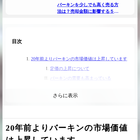
バーキンを少しでも高く売る方
法は？売却金額に影響する５つ
のポイントを詳しく解説
2026.04.10
2025.05.16
目次
希少なリザード素材のバーキンの買取価格や
ケリーアドの買取価
高く売るためのポイントを徹底解説
取相場や高く売れる
20年前よりバーキンの市場価値は上昇しています
定価の上昇について
バーキン相場解説
ケリー相場解
バーキンの需要も高まっている
バーキンは製造刻印から年式が判別で
きます
さらに表示
コラムをさらにみる
廃盤素材のバーキンは買取相場もやや
落ちる
状態が良ければ当時の購入価格以上で
20年前よりバーキンの市場価値
売れるケースも
20年前に購入したバーキンの具体的な買取価格に