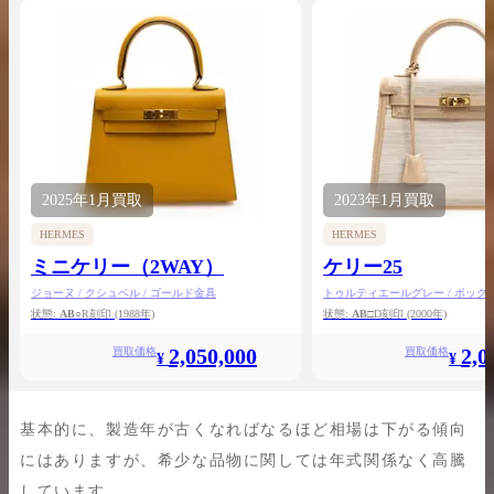
2025年
1月
買取
2023年
1月
買取
HERMES
HERMES
ミニケリー（2WAY）
ケリー25
ジョーヌ / クシュベル / ゴールド金具
トゥルティエールグレー / ボックス
ラート / ゴールド金具
状態:
AB
○R刻印
(1988年)
状態:
AB
□D刻印
(2000年)
2,050,000
2,0
買取価格
買取価格
¥
¥
基本的に、製造年が古くなればなるほど相場は下がる傾向
にはありますが、希少な品物に関しては年式関係なく高騰
しています。