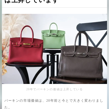
は上昇しています
ついて
20年前のバーキンの買取事例
古くても高くお買取できるバーキンの
買取事例
珍しいバーキンはさらなる高価買取対
象
バーキンは汚れていても資産価値は高
い
まとめ
20年でバーキンの価値は上昇している
バーキンの市場価値は、20年前と今とで大きく変わりまし
た。