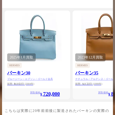
2025年
1月
買取
2023年
12月
買取
HERMES
HERMES
バーキン30
バーキン35
ブルージーン / エプソン / ゴールド金具
ナチュラル / アルデンヌ / ゴール
状態:
B
□H刻印
(2004年)
状態:
A
□C刻印
(1999年)
720,000
8
買取価格
買取価格
¥
¥
こちらは実際に20年前前後に製造されたバーキンの実際の