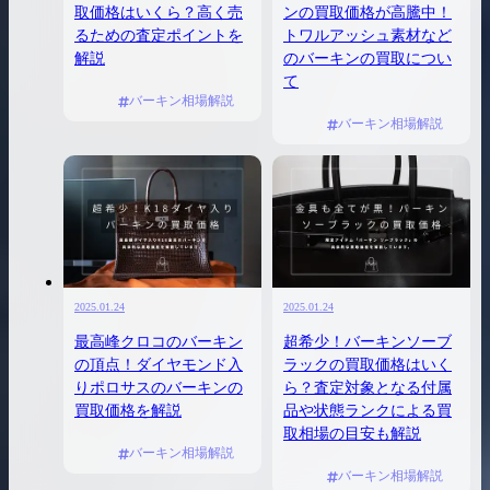
取価格はいくら？高く売
ンの買取価格が高騰中！
るための査定ポイントを
トワルアッシュ素材など
解説
のバーキンの買取につい
て
バーキン相場解説
バーキン相場解説
2025.01.24
2025.01.24
最高峰クロコのバーキン
超希少！バーキンソーブ
の頂点！ダイヤモンド入
ラックの買取価格はいく
りポロサスのバーキンの
ら？査定対象となる付属
買取価格を解説
品や状態ランクによる買
取相場の目安も解説
バーキン相場解説
バーキン相場解説