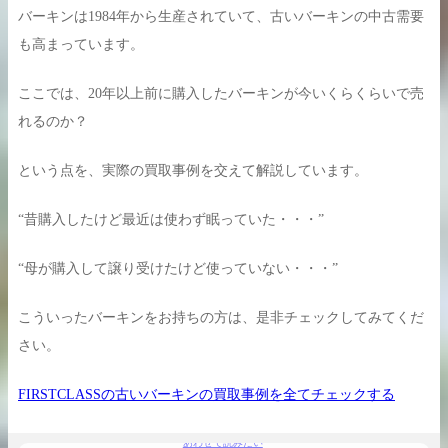
バーキンは1984年から生産されていて、古いバーキンの中古需要
も高まっています。
ここでは、20年以上前に購入したバーキンが今いくらくらいで売
買取実績はこちらから
れるのか？
という点を、実際の買取事例を交えて解説しています。
“昔購入したけど最近は使わず眠っていた・・・”
“母が購入して譲り受けたけど使っていない・・・”
こういったバーキンをお持ちの方は、是非チェックしてみてくだ
さい。
FIRSTCLASSの古いバーキンの買取事例を全てチェックする
あわせて読みたい