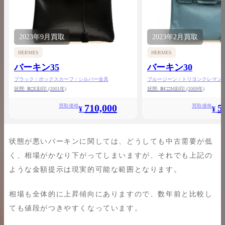
2023年
9月
買取
2023年
2月
買取
HERMES
HERMES
バーキン35
バーキン30
ブラック / ボックスカーフ / シルバー金具
ブルージーン / トリヨンクレマンス
状態:
B
□E刻印
(2001年)
状態:
BC
□M刻印
(2009年)
710,000
5
買取価格
買取価格
¥
¥
状態が悪いバーキンに関しては、どうしても中古需要が低
く、相場がかなり下がってしまいますが、それでも上記の
ような金額提示は現実的可能な範囲となります。
相場も全体的に上昇傾向にありますので、数年前と比較し
ても値段がつきやすくなっています。