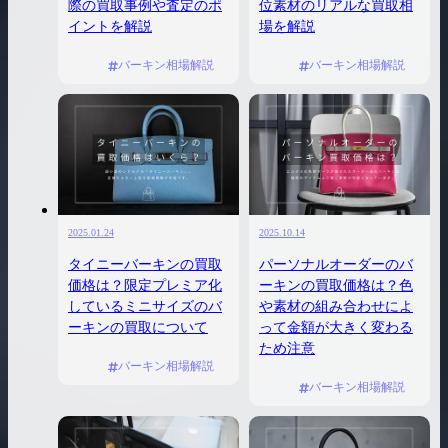
際の買取事例や査定のポ
位素材のリアルな買取相
イントを解説
場を解説
バーキン相場解説
バーキン相場解説
2025.01.24
2025.10.14
タイニーバーキンの買取
パーソナルオーダーのバ
価格は？限定プレミア化
ーキンの買取価格は？色
しているミニサイズのバ
や素材の組み合わせによ
ーキンの買取について
って金額が大きく変わる
ため注意
バーキン相場解説
バーキン相場解説