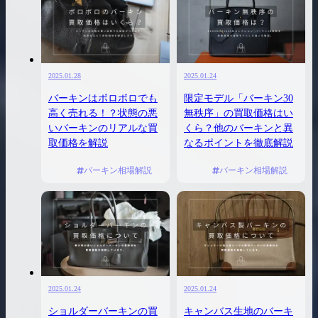
2025.01.28
2025.01.24
バーキンはボロボロでも
限定モデル「バーキン30
高く売れる！？状態の悪
無秩序」の買取価格はい
いバーキンのリアルな買
くら？他のバーキンと異
取価格を解説
なるポイントを徹底解説
バーキン相場解説
バーキン相場解説
2025.01.24
2025.01.24
ショルダーバーキンの買
キャンバス生地のバーキ