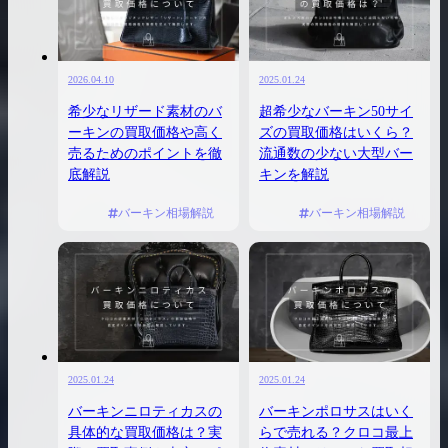
2026.04.10
2025.01.24
希少なリザード素材のバ
超希少なバーキン50サイ
ーキンの買取価格や高く
ズの買取価格はいくら？
売るためのポイントを徹
流通数の少ない大型バー
底解説
キンを解説
バーキン相場解説
バーキン相場解説
2025.01.24
2025.01.24
バーキンニロティカスの
バーキンポロサスはいく
具体的な買取価格は？実
らで売れる？クロコ最上