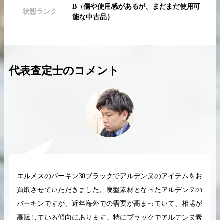
B
（
傷や使用感があるが、まだまだ使用可
状態ランク
能な中古品
）
2026.04.10
2025.05.16
代表査定士のコメント
希少なリザード素材のバーキンの買取価格や
ケリーアドの買取価
高く売るためのポイントを徹底解説
取相場や高く売れる
バーキン相場解説
ケリー相場解
コラムをさらにみる
エルメスのバーキン30ブラックでアルデンヌのアイテムをお
買取させていただきました。廃盤素材となったアルデンヌの
バーキンですが、近年海外での需要が高まっていて、相場が
高騰している傾向にあります。特にブラックでアルデンヌ素