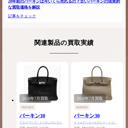
20年前のバーキンは今いくら売れるの？古いバーキンの現実的
な買取価格を解説
記事をチェック
関連製品の買取実績
2026年
7月
買取
2026年
7月
買取
HERMES
HERMES
バーキン30
バーキン30
アルドワーズ / トリヨンクレマンス
トゥルティエールグレー / トゴ / シ
/ シルバー金具
ルバー金具
状態:
B
□N刻印
(2010年)
状態:
AB
□O刻印
(2011年)