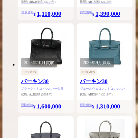
バー金具
具
状態:
AB
□R刻印
(2014年)
状態:
AB
T刻印
(2015年)
1,110,000
1,390,000
買取価格
買取価格
¥
¥
2025年
10月
買取
2025年
9月
買取
HERMES
HERMES
バーキン30
バーキン30
ブラック / トゴ / シルバー金具
ヴェールヴェロン / トゴ / シルバー
金具
状態:
A
□I刻印
(2005年)
状態:
AB
D刻印
(2019年)
1,600,000
1,310,000
買取価格
買取価格
¥
¥