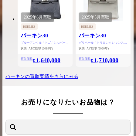
2025年
6月
買取
2025年
5月
買取
HERMES
HERMES
バーキン30
バーキン30
ブルーアンクル / トゴ / シルバー金
グリペール / トリヨンクレマンス /
具
シルバー金具
状態:
AB
C刻印
(2018年)
状態:
A
Y刻印
(2020年)
1,640,000
1,710,000
買取価格
買取価格
¥
¥
バーキン
の買取実績をさらにみる
お売りになりたいお品物は？