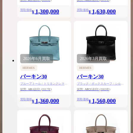
1,300,000
1,630,000
買取価格
買取価格
¥
¥
2026年
6月
買取
2026年
3月
買取
HERMES
HERMES
バーキン30
バーキン30
ブルーアトール / トリヨンクレマン
ブラック / ボックスカーフ / シルバ
ス / シルバー金具
ー金具
状態:
AB
A刻印
(2017年)
状態:
AB
□G刻印
(2003年)
1,360,000
1,560,000
買取価格
買取価格
¥
¥