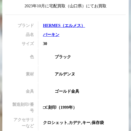
2023年10月
に
宅配買取
（
山口県
）にてお買取
ブランド
HERMES
（
エルメス
）
買取実績はこちらから
品名
バーキン
サイズ
30
色
ブラック
素材
アルデンヌ
金具
ゴールド金具
製造刻印/番
□C刻印
（1999年）
号
アクセサリ
クロシェット,カデナ,キー,保存袋
ーなど