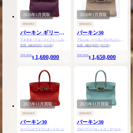
2026年
1月
買取
2026年
1月
買取
HERMES
HERMES
バーキン ギリーズ
バーキン30
30
アネモネ / トゴ / スイフト / シルバ
アルジル / トリヨンクレマンス / シ
ー金具
ルバー金具
状態:
AB
□R刻印
(2014年)
状態:
AB
□Q刻印
(2013年)
1,600,000
1,650,000
買取価格
買取価格
¥
¥
2025年
11月
買取
2025年
11月
買取
HERMES
HERMES
バーキン30
バーキン30
ルージュピヴォワンヌ / トゴ / シル
ブルーアトール / トゴ / ゴールド金