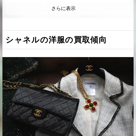
ココマークモチーフなどが入ったデザ
さらに表示
インが人気
シャネル洋服の買取価格の目安について
コートやジャケットは10万円以上でお
シャネルの洋服の買取傾向
2026.04.10
2025.05.16
買取できる品が多数
希少なリザード素材のバーキンの買取価格や
ケリーアドの買取価
Tシャツや薄手のアウターは値段がつき
高く売るためのポイントを徹底解説
取相場や高く売れる
づらい
ストリート系のアイテムはプレミア化
バーキン相場解説
ケリー相場解
している場合がある
無地のデザインの品物は安め
シャネルの洋服を少しでも高く売るためのポイン
コラムをさらにみる
ト
付属品は揃えて売却
状態が悪い古着は高く評価できません
まとめ