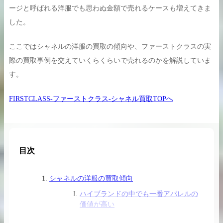
ージと呼ばれる洋服でも思わぬ金額で売れるケースも増えてきま
した。
ここではシャネルの洋服の買取の傾向や、ファーストクラスの実
買取実績はこちらから
際の買取事例を交えていくらくらいで売れるのかを解説していま
す。
FIRSTCLASS-ファーストクラス-シャネル買取TOPへ
目次
シャネルの洋服の買取傾向
ハイブランドの中でも一番アパレルの
価値が高い
新しいものが高いとは限らない