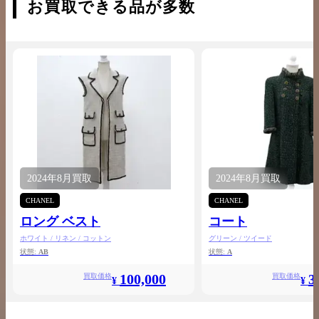
お買取できる品が多数
2024年
8月
買取
2024年
8月
買取
CHANEL
CHANEL
ロング ベスト
コート
ホワイト / リネン / コットン
グリーン / ツイード
状態:
AB
状態:
A
100,000
3
買取価格
買取価格
¥
¥