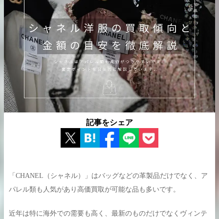
出張買取の
宅配買取の
お申込み
お申込み
LINE査定
記事をシェア
「CHANEL（シャネル）」はバッグなどの革製品だけでなく、ア
パレル類も人気があり高価買取が可能な品も多いです。
近年は特に海外での需要も高く、最新のものだけでなくヴィンテ