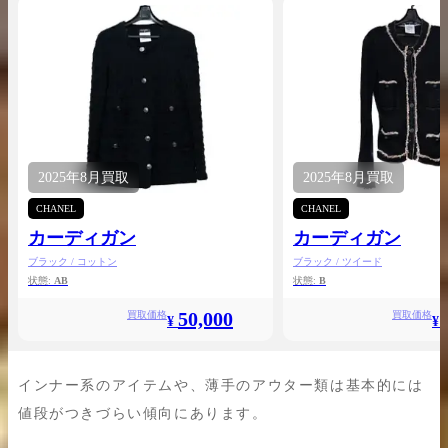
2025年
8月
買取
2025年
8月
買取
CHANEL
CHANEL
カーディガン
カーディガン
ブラック / コットン
ブラック / ツイード
状態:
AB
状態:
B
50,000
買取価格
買取価格
¥
¥
インナー系のアイテムや、薄手のアウター類は基本的には
値段がつきづらい傾向にあります。