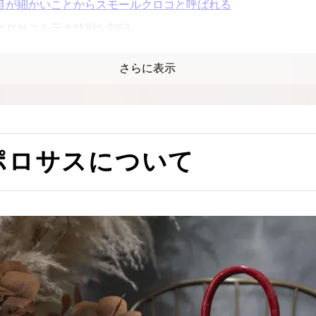
目が細かいことからスモールクロコと呼ばれる
ポロサスを示す特別な刻印
ポロサスの買取相場を解説
さらに表示
実際のファーストクラスの買取事例
超高額なダイヤ入りポロサスのバーキン
古いバーキンに多く用いられている傾向
定価以上での買取は難しい
ポロサスについて
ポロサスの査定ポイント
金額に影響するカデナとクロシェットの有無
雨染みや色焼けなどが状態の判断基準となる
ちょっとした汚れや傷でもマイナスが大きい