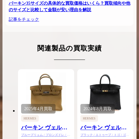
バーキン35サイズの具体的な買取価格はいくら？買取傾向や他
のサイズと比較して金額が安い理由を解説
記事をチェック
関連製品の買取実績
2025年
4月
買取
2024年
8月
買取
HERMES
HERMES
バーキン ヴェルソ
バーキン ヴェルソ
30
25
ブルーブリュム / ブロンズドレ / ト
ブラック / エトゥープ / トゴ / ゴー