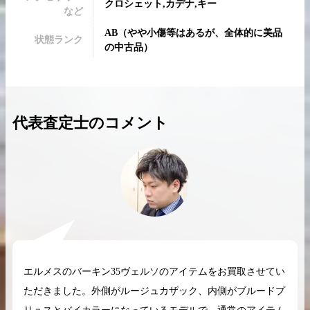
クロシェット,カデナ,キー
など
AB
（
やや小傷等はあるが、全体的に美品
状態ランク
の中古品
）
2026.04.10
2025.05.16
希少なリザード素材のバーキンの買取価格や
ケリーアドの買取価
代表査定士のコメント
高く売るためのポイントを徹底解説
取相場や高く売れる
バーキン相場解説
ケリー相場解
コラムをさらにみる
エルメスのバーキン35ヴェルソのアイテムをお買取させてい
ただきました。外側がルージュカザック、内側がブルードプ