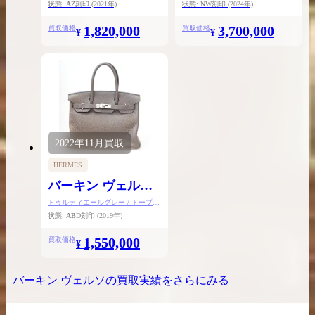
ゴ / シルバー金具
ルド金具
状態:
A
Z刻印
(2021年)
状態:
N
W刻印
(2024年)
1,820,000
3,700,000
買取価格
買取価格
¥
¥
2022年
11月
買取
HERMES
バーキン ヴェルソ
30
トゥルティエールグレー / トープ /
トリヨンクレマンス / シルバー金具
状態:
AB
D刻印
(2019年)
1,550,000
買取価格
¥
バーキン ヴェルソ
の買取実績をさらにみる