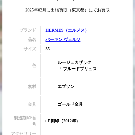
2025年02月
に
出張買取
（
東京都
）にてお買取
買取実績はこちらから
ブランド
HERMES
（
エルメス
）
品名
バーキン ヴェルソ
サイズ
35
ルージュカザック
色
ブルードプリュス
素材
エプソン
金具
ゴールド金具
製造刻印/番
□P刻印
（2012年）
号
アクセサリー