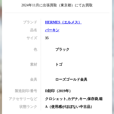
2024年11月
に
出張買取
（
東京都
）にてお買取
ブランド
HERMES
（
エルメス
）
買取実績はこちらから
品名
バーキン
サイズ
35
色
ブラック
素材
トゴ
金具
ローズゴールド金具
製造刻印/番号
D刻印
（2019年）
アクセサリーなど
クロシェット,カデナ,キー,保存袋,箱
状態ランク
A
（
使用感がほぼない中古品
）