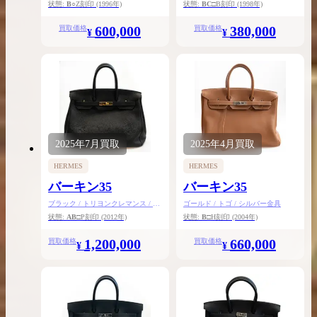
ルド金具
ゴールド金具
状態:
B
○Z刻印
(1996年)
状態:
BC
□B刻印
(1998年)
600,000
380,000
買取価格
買取価格
¥
¥
2025年
7月
買取
2025年
4月
買取
HERMES
HERMES
バーキン35
バーキン35
ブラック / トリヨンクレマンス / ゴ
ゴールド / トゴ / シルバー金具
ールド金具
状態:
AB
□P刻印
(2012年)
状態:
B
□H刻印
(2004年)
1,200,000
660,000
買取価格
買取価格
¥
¥