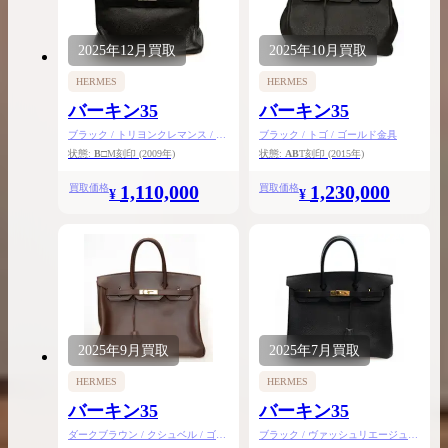
2025年
12月
買取
2025年
10月
買取
HERMES
HERMES
バーキン35
バーキン35
ブラック / トリヨンクレマンス / シ
ブラック / トゴ / ゴールド金具
ルバー金具
状態:
B
□M刻印
(2009年)
状態:
AB
T刻印
(2015年)
1,110,000
1,230,000
買取価格
買取価格
¥
¥
2025年
9月
買取
2025年
7月
買取
HERMES
HERMES
バーキン35
バーキン35
ダークブラウン / クシュベル / ゴー
ブラック / ヴァッシュリエージュ /