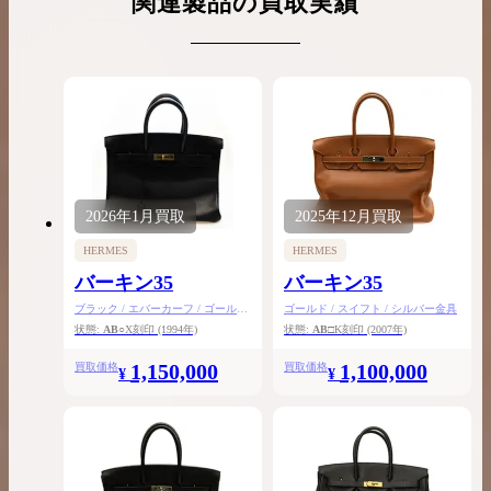
関連製品の買取実績
2026年
1月
買取
2025年
12月
買取
HERMES
HERMES
バーキン35
バーキン35
ブラック / エバーカーフ / ゴールド
ゴールド / スイフト / シルバー金具
金具
状態:
AB
○X刻印
(1994年)
状態:
AB
□K刻印
(2007年)
1,150,000
1,100,000
買取価格
買取価格
¥
¥