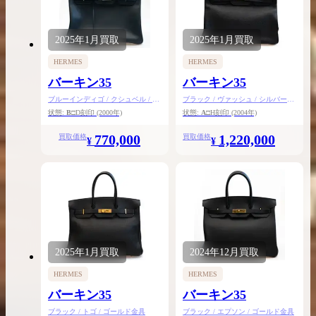
2025年
1月
買取
2025年
1月
買取
HERMES
HERMES
バーキン35
バーキン35
ブルーインディゴ / クシュベル / シ
ブラック / ヴァッシュ / シルバー金
ルバー金具
具
状態:
B
□D刻印
(2000年)
状態:
A
□H刻印
(2004年)
770,000
1,220,000
買取価格
買取価格
¥
¥
2025年
1月
買取
2024年
12月
買取
HERMES
HERMES
バーキン35
バーキン35
ブラック / トゴ / ゴールド金具
ブラック / エプソン / ゴールド金具