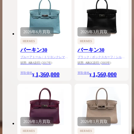
2026年
6月
買取
2026年
3月
買取
HERMES
HERMES
バーキン30
バーキン30
ブルーアトール / トリヨンクレマン
ブラック / ボックスカーフ / シルバ
ス / シルバー金具
ー金具
状態:
AB
A刻印
(2017年)
状態:
AB
□G刻印
(2003年)
1,360,000
1,560,000
買取価格
買取価格
¥
¥
2026年
1月
買取
2026年
1月
買取
HERMES
HERMES