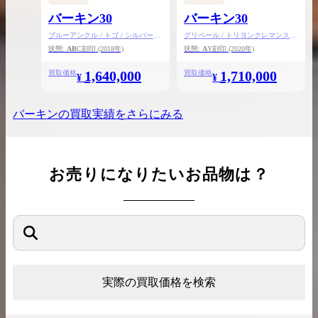
バーキン30
バーキン30
ブルーアンクル / トゴ / シルバー金
グリペール / トリヨンクレマンス /
具
シルバー金具
状態:
AB
C刻印
(2018年)
状態:
A
Y刻印
(2020年)
1,640,000
1,710,000
買取価格
買取価格
¥
¥
バーキン
の買取実績をさらにみる
お売りになりたいお品物は？
実際の買取価格を検索