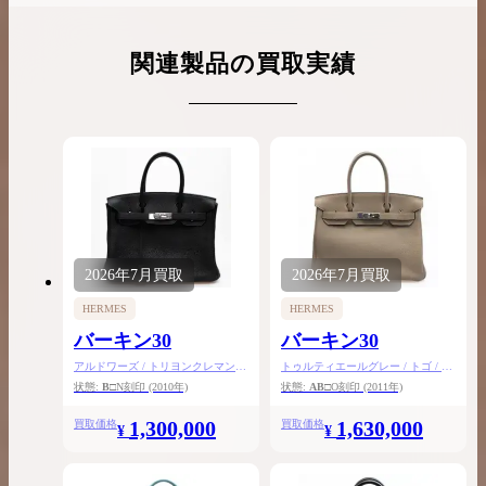
関連製品の買取実績
2026年
7月
買取
2026年
7月
買取
HERMES
HERMES
バーキン30
バーキン30
アルドワーズ / トリヨンクレマンス
トゥルティエールグレー / トゴ / シ
/ シルバー金具
ルバー金具
状態:
B
□N刻印
(2010年)
状態:
AB
□O刻印
(2011年)
1,300,000
1,630,000
買取価格
買取価格
¥
¥