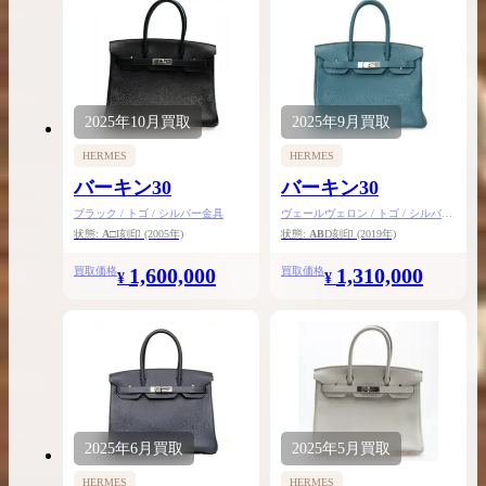
2025年
10月
買取
2025年
9月
買取
HERMES
HERMES
バーキン30
バーキン30
ブラック / トゴ / シルバー金具
ヴェールヴェロン / トゴ / シルバー
金具
状態:
A
□I刻印
(2005年)
状態:
AB
D刻印
(2019年)
1,600,000
1,310,000
買取価格
買取価格
¥
¥
2025年
6月
買取
2025年
5月
買取
HERMES
HERMES