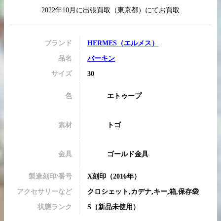
2022年10月
に
出張買取
（
東京都
）にてお買取
ブランド
HERMES
（
エルメス
）
買取実績はこちらから
品名
バーキン
サイズ
30
色
エトゥープ
素材
トゴ
金具
ゴールド金具
製造刻印/番号
X刻印
（2016年）
アクセサリーなど
クロシェット,カデナ,キー,箱,保存袋
状態ランク
S
（
新品未使用
）