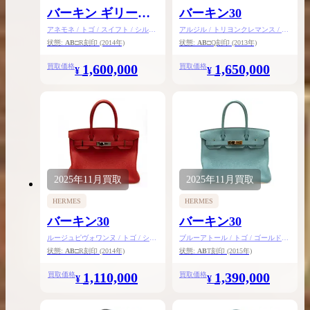
バーキン ギリーズ
バーキン30
30
アネモネ / トゴ / スイフト / シルバ
アルジル / トリヨンクレマンス / シ
ー金具
ルバー金具
状態:
AB
□R刻印
(2014年)
状態:
AB
□Q刻印
(2013年)
1,600,000
1,650,000
買取価格
買取価格
¥
¥
2025年
11月
買取
2025年
11月
買取
HERMES
HERMES
バーキン30
バーキン30
ルージュピヴォワンヌ / トゴ / シル
ブルーアトール / トゴ / ゴールド金
バー金具
具
状態:
AB
□R刻印
(2014年)
状態:
AB
T刻印
(2015年)
1,110,000
1,390,000
買取価格
買取価格
¥
¥