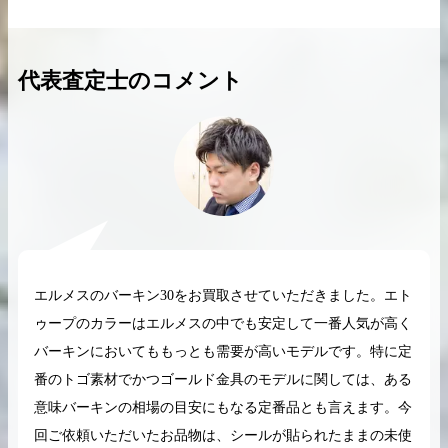
代表査定士のコメント
2026.04.10
2025.05.16
希少なリザード素材のバーキンの買取価格や
ケリーアドの買取価
高く売るためのポイントを徹底解説
取相場や高く売れる
バーキン相場解説
ケリー相場解
エルメスのバーキン30をお買取させていただきました。エト
コラムをさらにみる
ゥープのカラーはエルメスの中でも安定して一番人気が高く
バーキンにおいてももっとも需要が高いモデルです。特に定
番のトゴ素材でかつゴールド金具のモデルに関しては、ある
意味バーキンの相場の目安にもなる定番品とも言えます。今
回ご依頼いただいたお品物は、シールが貼られたままの未使