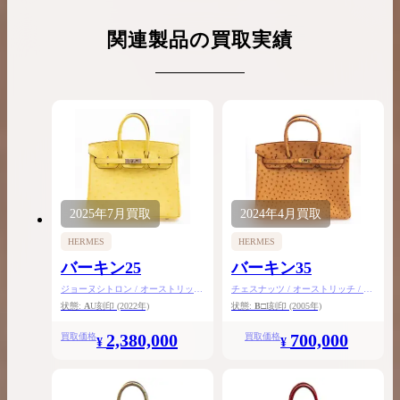
関連製品の買取実績
2025年
7月
買取
2024年
4月
買取
HERMES
HERMES
バーキン25
バーキン35
ジョーヌシトロン / オーストリッチ
チェスナッツ / オーストリッチ / ゴ
/ シルバー金具
ールド金具
状態:
A
U刻印
(2022年)
状態:
B
□I刻印
(2005年)
2,380,000
700,000
買取価格
買取価格
¥
¥