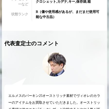
クロシェット,カデナ,キー,保存袋,箱
ーなど
B
（
傷や使用感があるが、まだまだ使用可
状態ランク
能な中古品
）
2026.04.10
2025.05.16
希少なリザード素材のバーキンの買取価格や
ケリーアドの買取価
代表査定士のコメント
高く売るためのポイントを徹底解説
取相場や高く売れる
バーキン相場解説
ケリー相場解
コラムをさらにみる
エルメスのバーキン25オーストリッチ素材でヴィオレのカラ
ーのアイテムをお買取させていただきました。オーストリッ