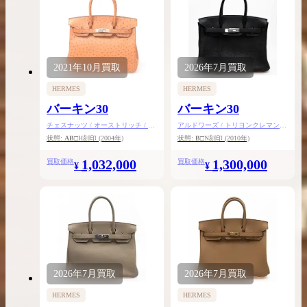
2021年
10月
買取
2026年
7月
買取
HERMES
HERMES
バーキン30
バーキン30
チェスナッツ / オーストリッチ / シ
アルドワーズ / トリヨンクレマンス
ルバー金具
/ シルバー金具
状態:
AB
□H刻印
(2004年)
状態:
B
□N刻印
(2010年)
1,032,000
1,300,000
買取価格
買取価格
¥
¥
2026年
7月
買取
2026年
7月
買取
HERMES
HERMES