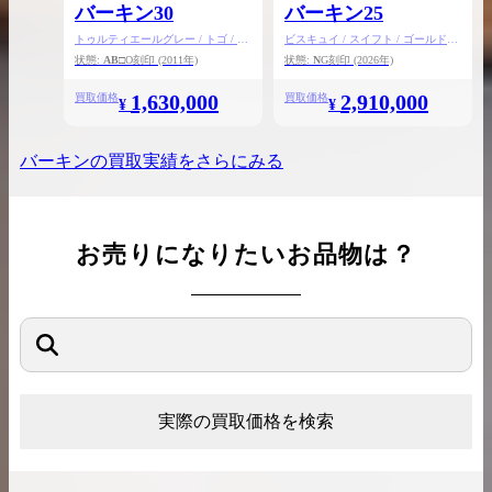
バーキン30
バーキン25
トゥルティエールグレー / トゴ / シ
ビスキュイ / スイフト / ゴールド金
ルバー金具
具
状態:
AB
□O刻印
(2011年)
状態:
N
G刻印
(2026年)
1,630,000
2,910,000
買取価格
買取価格
¥
¥
バーキン
の買取実績をさらにみる
お売りになりたいお品物は？
実際の買取価格を検索