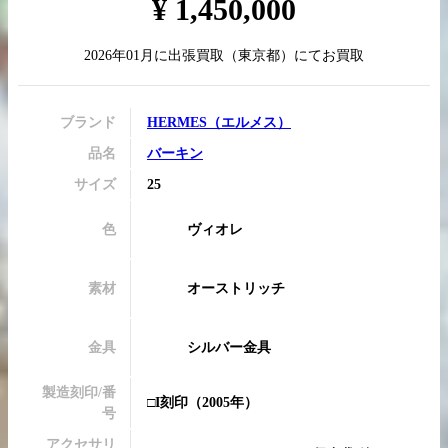
¥
1,450,000
2026年01月
に
出張買取
（
東京都
）にてお買取
買取実績はこちらから
ブランド
HERMES
（
エルメス
）
品名
バーキン
サイズ
25
色
ヴィオレ
素材
オーストリッチ
金具
シルバー金具
製造刻印/番
□I刻印
（2005年）
号
アクセサリ