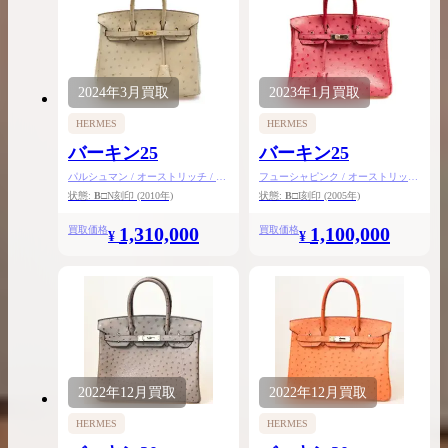
2024年
3月
買取
2023年
1月
買取
HERMES
HERMES
バーキン25
バーキン25
パルシュマン / オーストリッチ / ゴ
フューシャピンク / オーストリッチ
ールド金具
/ シルバー金具
状態:
B
□N刻印
(2010年)
状態:
B
□I刻印
(2005年)
1,310,000
1,100,000
買取価格
買取価格
¥
¥
2022年
12月
買取
2022年
12月
買取
HERMES
HERMES