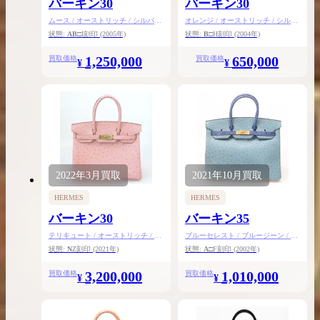
バーキン30
バーキン30
ムース / オーストリッチ / シルバー
オレンジ / オーストリッチ / シルバ
金具
ー金具
状態:
AB
□I刻印
(2005年)
状態:
B
□H刻印
(2004年)
1,250,000
650,000
買取価格
買取価格
¥
¥
2022年
3月
買取
2021年
10月
買取
HERMES
HERMES
バーキン30
バーキン35
テリキュート / オーストリッチ / ゴ
ブルーセレスト / ブルージーン / オ
ールド金具
ーストリッチ / ゴールド金具
状態:
N
Z刻印
(2021年)
状態:
A
□F刻印
(2002年)
3,200,000
1,010,000
買取価格
買取価格
¥
¥