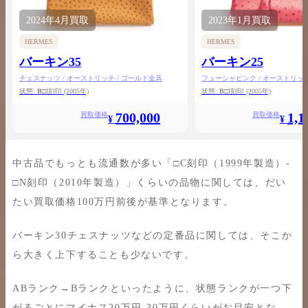
2024年
4月
買取
2023年
1月
買取
HERMES
HERMES
バーキン35
バーキン25
チェスナッツ / オーストリッチ / ゴールド金具
フューシャピンク / オーストリッチ
状態:
B
□I刻印
(2005年)
状態:
B
□I刻印
(2005年)
700,000
1,1
買取価格
買取価格
¥
¥
中古品でもっとも流通数が多い「□C刻印（1999年製造）-
□N刻印（2010年製造）」くらいの品物に関しては、だい
たい買取価格100万円前後が基準となります。
バーキン30チェスナッツなどの定番品に関しては、そこか
ら大きく上下することも少ないです。
ABランク→Bランクといったように、状態ランクが一つ下
がるごとにマイナス20万円-30万円くらいがお目安とな