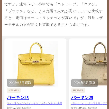
ですが、通常レザーの中でも「エトゥープ」「エタン」
「ブラック」など、より定番で人気が高いモデルと比較す
ると、定価はオーストリッチの方が高いですが、通常レザ
ーモデルの方が高くお買取できることも多いです。
2025年
7月
買取
2024年
3月
買取
HERMES
HERMES
バーキン25
バーキン25
ジョーヌシトロン / オーストリッチ / シルバー金具
パルシュマン / オーストリッチ /
状態:
A
U刻印
(2022年)
状態:
B
□N刻印
(2010年)