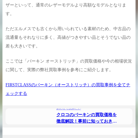
ザーといって、通常のレザーモデルより高額なモデルとなりま
す。
ただエルメスでも古くから用いられている素材のため、中古品の
買取実績はこちらから
流通量もそれなりに多く、高値がつきやすい品とそうでない品の
差も大きいです。
ここでは「バーキン オーストリッチ」の買取価格や今の相場状況
に関して、実際の弊社買取事例を参考にご紹介します。
FIRSTCLASSのバーキン（オーストリッチ）の買取事例を全てチ
ェックする
あわせて読みたい
クロコのバーキンの買取価格を
徹底解説！事前に知っておきた
い相場の知識と査定ポイント
あわせて読みたい