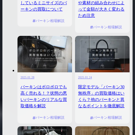
しているミニサイズのバ
や素材の組み合わせによ
ーキンの買取について
って金額が大きく変わる
ため注意
バーキン相場解説
バーキン相場解説
2025.01.28
2025.01.24
バーキンはボロボロでも
限定モデル「バーキン30
高く売れる！？状態の悪
無秩序」の買取価格はい
いバーキンのリアルな買
くら？他のバーキンと異
取価格を解説
なるポイントを徹底解説
バーキン相場解説
バーキン相場解説