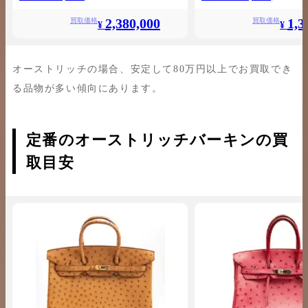
2,380,000
1,3
買取価格
買取価格
¥
¥
オーストリッチの場合、安定して80万円以上でお買取でき
る品物が多い傾向にあります。
定番のオーストリッチバーキンの買
取目安