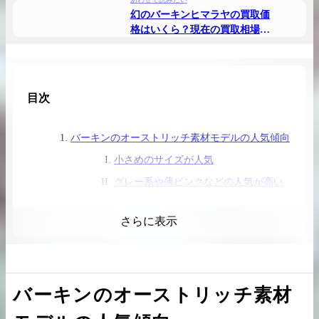
幻のバーキンヒマラヤの買取価
格はいくら？現在の買取相場と
査定ポイントを徹底解説
2026.04.10
2025.05.16
目次
希少なリザード素材のバーキンの買取価格や
ケリーアドの買取価
高く売るためのポイントを徹底解説
取相場や高く売れる
バーキンのオーストリッチ素材モデルの人気傾向
小さめのサイズが人気
バーキン相場解説
ケリー相場解
グレー系や薄ピンクなどの人気が高い
バーキンオーストリッチの具体的な買取相場につ
いて
コラムをさらにみる
さらに表示
定番のオーストリッチバーキンの買取
目安
オーストリッチの相場の動向について
バーキンのオーストリッチ素材
オーストリッチのバーキンの査定ポイント