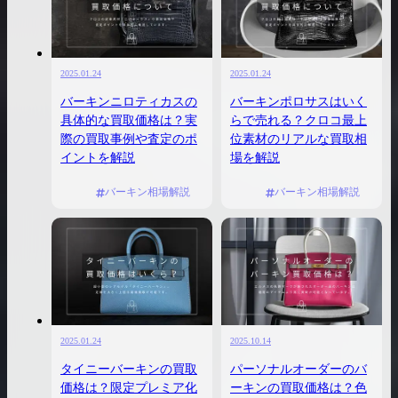
2025.01.24
2025.01.24
バーキンニロティカスの
バーキンポロサスはいく
具体的な買取価格は？実
らで売れる？クロコ最上
際の買取事例や査定のポ
位素材のリアルな買取相
イントを解説
場を解説
バーキン相場解説
バーキン相場解説
2025.01.24
2025.10.14
タイニーバーキンの買取
パーソナルオーダーのバ
価格は？限定プレミア化
ーキンの買取価格は？色