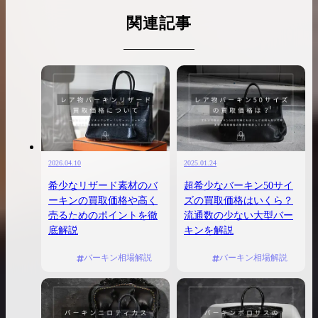
関連記事
2026.04.10
2025.01.24
希少なリザード素材のバ
超希少なバーキン50サイ
ーキンの買取価格や高く
ズの買取価格はいくら？
売るためのポイントを徹
流通数の少ない大型バー
底解説
キンを解説
バーキン相場解説
バーキン相場解説