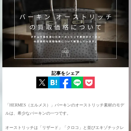
出張買取の
宅配買取の
お申込み
お申込み
LINE査定
記事をシェア
「HERMES（エルメス）」バーキンのオーストリッチ素材のモデ
ルは、希少なバーキンの一つです。
オーストリッチは「リザード」「クロコ」と並びエキゾチックレ