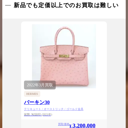
新品でも定価以上でのお買取は難しい
2022年
3月
買取
HERMES
バーキン30
テリキュート / オーストリッチ / ゴールド金具
状態:
N
Z刻印
(2021年)
3,200,000
買取価格
¥