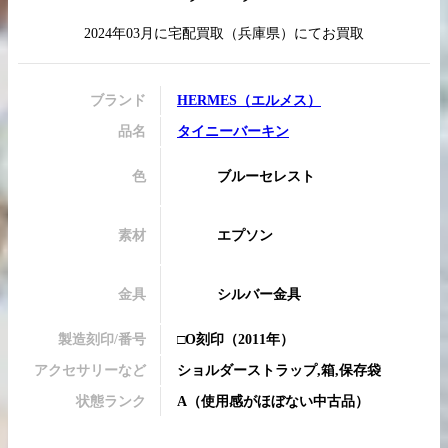
2024年03月
に
宅配買取
（
兵庫県
）にてお買取
買取実績はこちらから
ブランド
HERMES
（
エルメス
）
品名
タイニーバーキン
色
ブルーセレスト
素材
エプソン
金具
シルバー金具
製造刻印/番号
□O刻印
（2011年）
アクセサリーなど
ショルダーストラップ,箱,保存袋
状態ランク
A
（
使用感がほぼない中古品
）