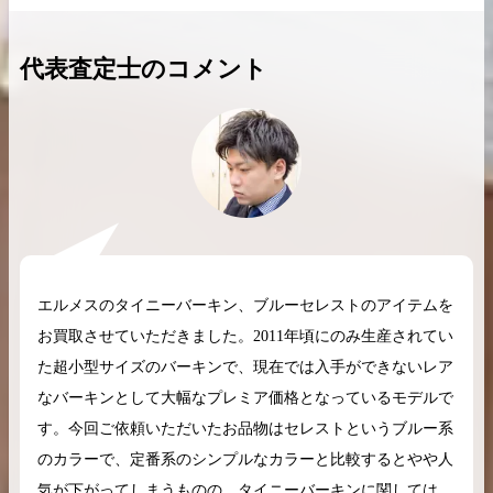
代表査定士のコメント
2026.04.10
2025.05.16
希少なリザード素材のバーキンの買取価格や
ケリーアドの買取価
高く売るためのポイントを徹底解説
取相場や高く売れる
バーキン相場解説
ケリー相場解
エルメスのタイニーバーキン、ブルーセレストのアイテムを
お買取させていただきました。2011年頃にのみ生産されてい
コラムをさらにみる
た超小型サイズのバーキンで、現在では入手ができないレア
なバーキンとして大幅なプレミア価格となっているモデルで
す。今回ご依頼いただいたお品物はセレストというブルー系
のカラーで、定番系のシンプルなカラーと比較するとやや人
気が下がってしまうものの、タイニーバーキンに関しては、