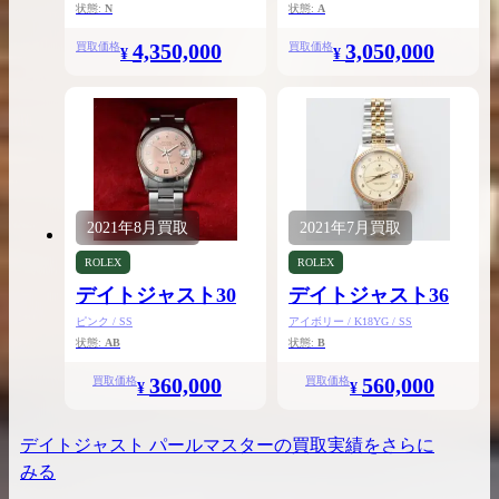
状態:
N
状態:
A
4,350,000
3,050,000
買取価格
買取価格
¥
¥
2021年
8月
買取
2021年
7月
買取
ROLEX
ROLEX
デイトジャスト30
デイトジャスト36
ピンク / SS
アイボリー / K18YG / SS
状態:
AB
状態:
B
360,000
560,000
買取価格
買取価格
¥
¥
デイトジャスト パールマスター
の買取実績をさらに
みる