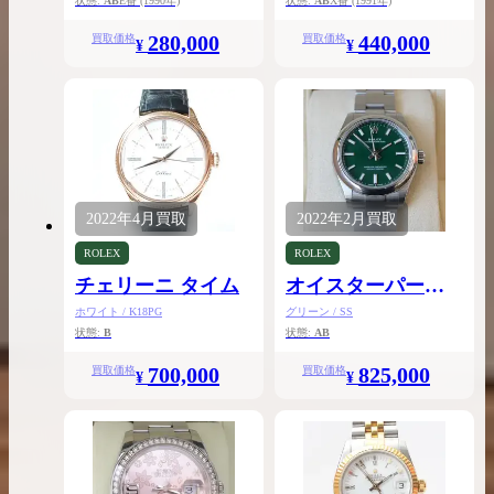
状態:
AB
E番
(1990年)
状態:
AB
X番
(1991年)
280,000
440,000
買取価格
買取価格
¥
¥
2022年
4月
買取
2022年
2月
買取
ROLEX
ROLEX
チェリーニ タイム
オイスターパーペ
チュアル31
ホワイト / K18PG
グリーン / SS
状態:
B
状態:
AB
700,000
825,000
買取価格
買取価格
¥
¥