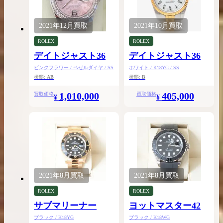
2021年
12月
買取
2021年
10月
買取
ROLEX
ROLEX
デイトジャスト36
デイトジャスト36
ピンクフラワー / ベゼルダイヤ / SS
ホワイト / K18YG / SS
状態:
AB
状態:
B
1,010,000
405,000
買取価格
買取価格
¥
¥
2021年
8月
買取
2021年
8月
買取
ROLEX
ROLEX
サブマリーナー
ヨットマスター42
ブラック / K18YG
ブラック / K18WG