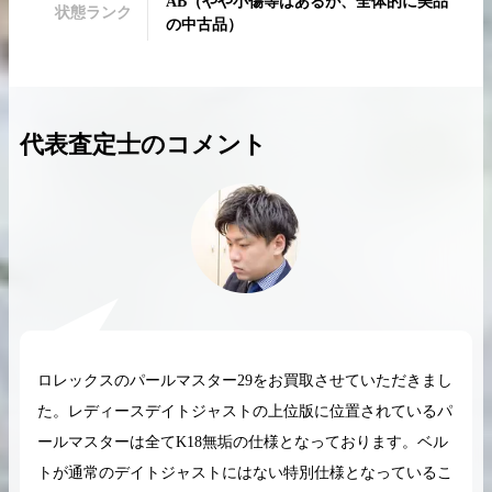
AB
（
やや小傷等はあるが、全体的に美品
状態ランク
の中古品
）
2026.04.10
2025.05.16
代表査定士のコメント
希少なリザード素材のバーキンの買取価格や
ケリーアドの買取価
高く売るためのポイントを徹底解説
取相場や高く売れる
バーキン相場解説
ケリー相場解
コラムをさらにみる
ロレックスのパールマスター29をお買取させていただきまし
た。レディースデイトジャストの上位版に位置されているパ
ールマスターは全てK18無垢の仕様となっております。ベル
トが通常のデイトジャストにはない特別仕様となっているこ