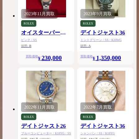
2023年
11月
買取
2023年
9月
買取
ROLEX
ROLEX
オイスターパーペ
デイトジャスト36
チュアル24
ピンク / SS
ミントグリーン / SS / K18WG
状態:
B
状態:
A
230,000
1,350,000
買取価格
買取価格
¥
¥
2022年
11月
買取
2022年
7月
買取
ROLEX
ROLEX
デイトジャスト26
デイトジャスト36
ブルーコンピューター / K18YG / SS
シャンパン / SS / K18YG