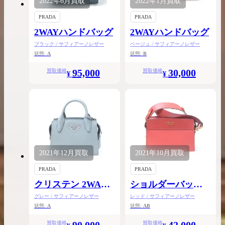
2022年
6月
買取
2022年
1月
買取
PRADA
PRADA
2WAYハンドバッグ
2WAYハンドバッグ
ブラック / サフィアーノレザー
ベージュ / サフィアーノレザー
状態:
A
状態:
B
95,000
30,000
買取価格
買取価格
¥
¥
2021年
12月
買取
2021年
10月
買取
PRADA
PRADA
クリステン 2WAY
ショルダーバッグ
ハンドバッグ
エスプラナード
グレー / サフィアーノレザー
レッド / サフィアーノレザー
状態:
A
状態:
AB
買取価格
買取価格