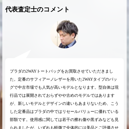
代表査定士のコメント
2026.04.10
2025.05.16
希少なリザード素材のバーキンの買取価格や
ケリーアドの買取価
高く売るためのポイントを徹底解説
取相場や高く売れる
バーキン相場解説
ケリー相場解
プラダの2WAYトートバッグをお買取させていただきまし
た。定番のサフィアーノレザーを用いた2WAYタイプのバッ
グで中古市場でも人気が高いモデルとなります。型自体は現
コラムをさらにみる
行品では展開されておらずやや古めのモデルではあります
が、新しいモデルとデザインの違いもあまりないため、こう
した定番品はプラダの中ではリセールバリューに優れている
部類です。使用感に関しては若干の擦れ傷や黒ずみなども見
られましたが、いずれも軽微で全体的には美品とご評価させ