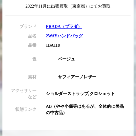
2022年11月
に
出張買取
（
東京都
）にてお買取
ブランド
PRADA
（
プラダ
）
買取実績はこちらから
品名
2WAYハンドバッグ
品番
1BA118
色
ベージュ
素材
サフィアーノレザー
アクセサリー
ショルダーストラップ,クロシェット
など
AB
（
やや小傷等はあるが、全体的に美品
状態ランク
の中古品
）