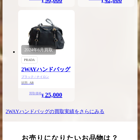
90,000
42,000
¥
¥
2024年
6月
買取
PRADA
2WAYハンドバッグ
ブラック / ナイロン
状態:
AB
25,000
買取価格
¥
2WAYハンドバッグ
の買取実績をさらにみる
お売りになりたいお品物は？