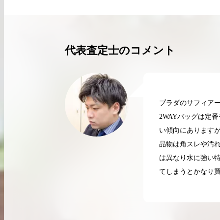
買取実績はこちらから
代表査定士のコメント
プラダのサフィアー
2WAYバッグは定
い傾向にありますが
品物は角スレや汚
は異なり水に強い
てしまうとかなり
2026.04.10
2