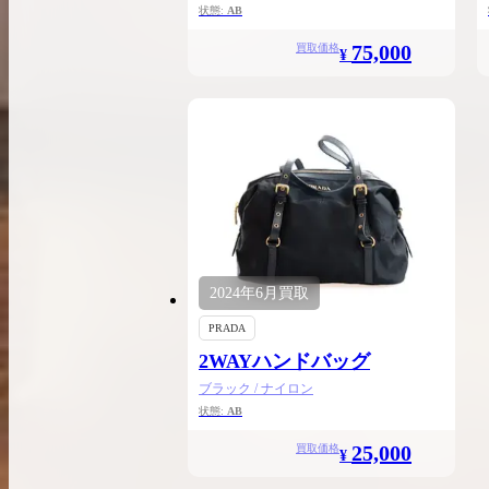
状態:
AB
75,000
買取価格
¥
2024年
6月
買取
PRADA
2WAYハンドバッグ
ブラック / ナイロン
状態:
AB
25,000
買取価格
¥