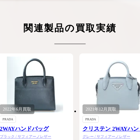
ケリーアドの買取価格が高騰中！リアルな買
ヴァンクリーフのアルハ
取相場や高く売れるコツを解説
取価格は？相場高騰で全
ップしています
関連製品の買取実績
ケリー相場解説
ヴァンクリ相場解
2022年
6月
買取
2021年
12月
買取
PRADA
PRADA
2WAYハンドバッグ
クリステン 2WAYハ
ッグ
ブラック / サフィアーノレザー
グレー / サフィアーノレザー