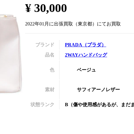
¥
30,000
の
2022年01月
に
出張買取
（
東京都
）にてお買取
ブランド
PRADA
（
プラダ
）
品名
2WAYハンドバッグ
色
ベージュ
素材
サフィアーノレザー
状態ランク
B
（
傷や使用感があるが、まだ