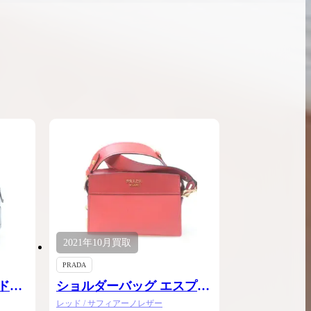
ンブラシリーズの買
ケリー35の買取価格はどれくらい？実績に基
体的に買取価格がア
づいた買取目安や査定ポイントを解説
ケリー相場解説
説
2021年
10月
買取
PRADA
ンドバ
ショルダーバッグ エスプラ
ナード
レッド / サフィアーノレザー