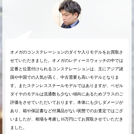
2026.04.10
2025.05.16
希少なリザード素材のバーキンの買取価格や
ケリーアドの買取価
オメガのコンステレーションのダイヤ入りモデルをお買取さ
高く売るためのポイントを徹底解説
取相場や高く売れる
せていただきました。オメガのレディースウォッチの中では
バーキン相場解説
ケリー相場解
定番と位置付けられるコンステレーションは、主にアジア諸
国や中国での人気が高く、中古需要も高いモデルとなりま
す。またステンレススチールモデルではありますが、ベゼル
コラムをさらにみる
ダイヤのモデルは流通数も少ない傾向にあるためプラスのご
評価をさせていただいております。本体にも少しダメージが
あり、箱や保証書など付属品がない状態でのお査定ではござ
いましたが、相場を考慮し16万円にてお買取させていただき
ました。