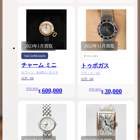
2023年
1月
買取
2022年
11月
買取
VanCleef&Arpels
BVLGARI
チャーム ミニ
トゥボガス
ホワイト / K18PG / ダイヤ
ブラック / SS
状態:
AB
状態:
AB
600,000
買取価格
30,000
買取価格
¥
¥