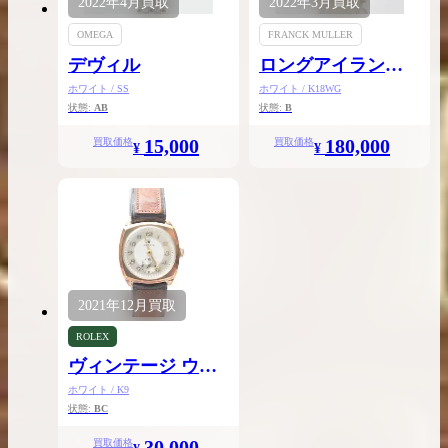
2022年
4月
買取
2022年
3月
買取
OMEGA
FRANCK MULLER
デヴィル
ロングアイランド
レリーフ
ホワイト / SS
ホワイト / K18WG
状態:
AB
状態:
B
15,000
180,000
買取価格
買取価格
¥
¥
2021年
12月
買取
ROLEX
ヴィンテージ ウォ
ッチ
ホワイト / K9
状態:
BC
30,000
買取価格