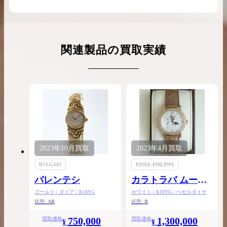
関連製品の買取実績
2023年
10月
買取
2023年
4月
買取
BVLGARI
PATEK PHILIPPE
パレンテシ
カラトラバ ムーン
フェイズ コンプリ
ゴールド / ダイア / K18YG
ホワイト / K18YG / ベゼルダイヤ
状態:
AB
状態:
B
ケーテッド
750,000
1,300,000
買取価格
買取価格
¥
¥