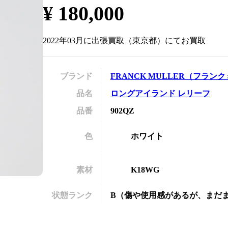
¥
180,000
の
2022年03月
に
出張買取
（
東京都
）にてお買取
ブランド
FRANCK MULLER
（
フランク
品名
ロングアイランド レリーフ
品番
902QZ
色
ホワイト
素材
K18WG
状態ランク
B
（
傷や使用感があるが、まだ