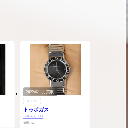
ンブラシリーズの買
ケリー35の買取価格はどれくらい？実績に基
体的に買取価格がア
づいた買取目安や査定ポイントを解説
ケリー相場解説
説
2022年
11月
買取
BVLGARI
トゥボガス
ブラック / SS
状態:
AB