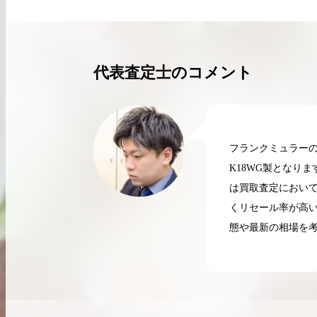
買取実績はこちらから
代表査定士のコメント
フランクミュラー
K18WG製となり
は買取査定において
くリセール率が高
態や最新の相場を考
2026.04.10
2