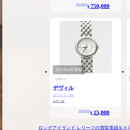
750,000
買取価格
¥
2022年
4月
買取
OMEGA
デヴィル
ホワイト / SS
状態:
AB
15,000
買取価格
¥
ロングアイランド レリーフ
の買取実績をさ