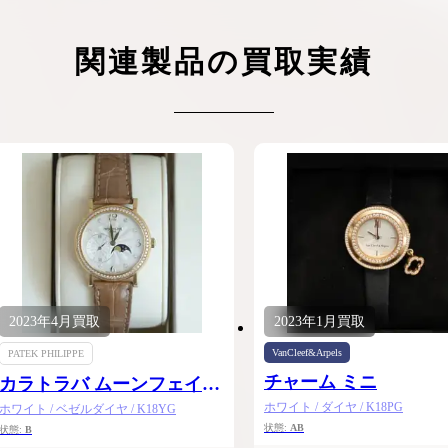
ケリーアドの買取価格が高騰中！リアルな買
ヴァンクリーフのアルハ
取相場や高く売れるコツを解説
取価格は？相場高騰で全
関連製品の買取実績
ップしています
ケリー相場解説
ヴァンクリ相場解
2023年
4月
買取
2023年
1月
買取
VanCleef&Arpels
PATEK PHILIPPE
チャーム ミニ
カラトラバ ムーンフェイズ
コンプリケーテッド
ホワイト / ダイヤ / K18PG
ホワイト / ベゼルダイヤ / K18YG
状態:
AB
状態:
B