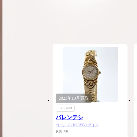
希少なリザード素材のバーキンの買取価格や
高く売るためのポイントを徹底解説
バーキン相場解説
コラムをさらにみる
2023年
10月
買取
BVLGARI
パレンテシ
ゴールド / K18YG / ダイア
状態:
AB