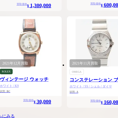
600,0
買取価格
1,300,000
買取価格
¥
¥
2021年
12月
買取
2021年
11月
買取
ROLEX
OMEGA
ヴィンテージ ウォッチ
コンステレーション 
シュ
ホワイト / K9
ホワイト / SS / シェル / ダイヤ
状態:
BC
状態:
A
30,000
買取価格
160,0
買取価格
¥
¥
らにみる