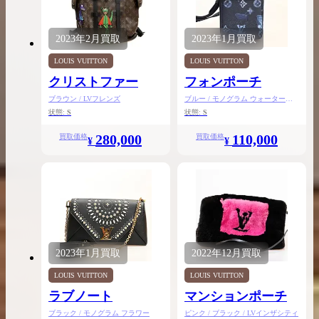
2023年
2月
買取
2023年
1月
買取
LOUIS VUITTON
LOUIS VUITTON
クリストファー
フォンポーチ
ブラウン / LVフレンズ
ブルー / モノグラム ウォーターカ
ラー
状態:
S
状態:
S
280,000
110,000
買取価格
買取価格
¥
¥
2023年
1月
買取
2022年
12月
買取
LOUIS VUITTON
LOUIS VUITTON
ラブノート
マンションポーチ
ブラック / モノグラム フラワー
ピンク / ブラック / LVインザシティ