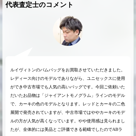
代表査定士のコメント
2026.04.10
2025.05.16
希少なリザード素材のバーキンの買取価格や
ケリーアドの買取価
高く売るためのポイントを徹底解説
取相場や高く売れる
バーキン相場解説
ケリー相場解
ルイヴィトンのバムバッグをお買取させていただきました。
レディース向けのモデルでありながら、ユニセックスに使用
ができ中古市場でも人気の高いバッグです。今回ご依頼いた
コラムをさらにみる
だいたお品物は「ジャイアントモノグラム」ラインのモデル
で、カーキの色のモデルとなります。レッドとカーキの二色
展開で発売されていますが、中古市場ではややカーキのモデ
ルの方が人気が高くなっています。やや使用感は見られまし
たが、全体的には美品とご評価できる範疇でしたのでABラ