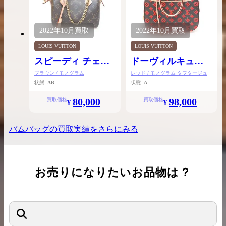
2022年
10月
買取
2022年
10月
買取
LOUIS VUITTON
LOUIS VUITTON
スピーディ チェー
ドーヴィルキュー
ン20
ブ
ブラウン / モノグラム
レッド / モノグラム タフタージュ
状態:
AB
状態:
A
80,000
98,000
買取価格
買取価格
¥
¥
バムバッグ
の買取実績をさらにみる
お売りになりたいお品物は？