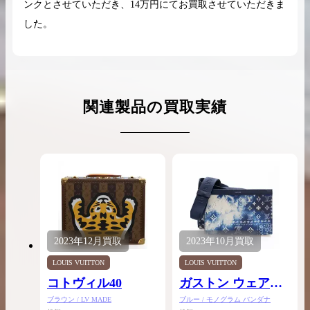
ンクとさせていただき、14万円にてお買取させていただきま
した。
関連製品の買取実績
2023年
12月
買取
2023年
10月
買取
LOUIS VUITTON
LOUIS VUITTON
コトヴィル40
ガストン ウェアラ
ブル ウォレット
ブラウン / LV MADE
ブルー / モノグラム バンダナ