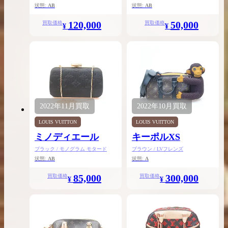
状態:
AB
状態:
AB
120,000
50,000
買取価格
買取価格
¥
¥
2022年
11月
買取
2022年
10月
買取
LOUIS VUITTON
LOUIS VUITTON
ミノディエール
キーポルXS
ブラック / モノグラム モタード
ブラウン / LVフレンズ
状態:
AB
状態:
A
85,000
300,000
買取価格
買取価格
¥
¥