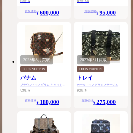
状態:
A
状態:
AB
600,000
95,000
買取価格
買取価格
¥
¥
2023年
5月
買取
2023年
3月
買取
LOUIS VUITTON
LOUIS VUITTON
パナム
トレイ
ブラウン / モノグラム キャットグ
カーキ / モノグラモフラージュ
ラム
状態:
A
状態:
B
180,000
275,000
買取価格
買取価格
¥
¥