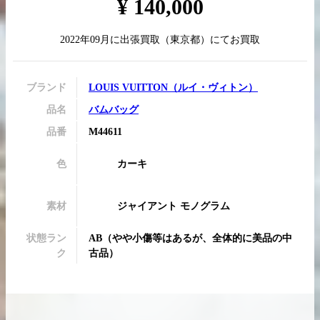
¥
140,000
2022年09月
に
出張買取
（
東京都
）にてお買取
買取実績はこちらから
ブランド
LOUIS VUITTON
（
ルイ・ヴィトン
）
品名
バムバッグ
品番
M44611
色
カーキ
素材
ジャイアント モノグラム
状態ラン
AB
（
やや小傷等はあるが、全体的に美品の中
ク
古品
）