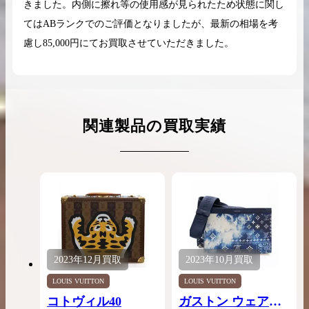
きました。内側に擦れ等の使用感が見られたため状態に関し
てはABランクでのご評価となりましたが、最新の相場を考
慮し85,000円にてお買取させていただきました。
関連製品の買取実績
2023年
12月
買取
2023年
10月
買取
LOUIS VUITTON
LOUIS VUITTON
コトヴィル40
ガストン ウェアラ