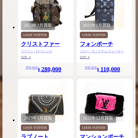
2023年
2月
買取
2023年
1月
買取
LOUIS VUITTON
LOUIS VUITTON
クリストファー
フォンポーチ
ブラウン / LVフレンズ
ブルー / モノグラム ウォーターカ
ラー
状態:
S
状態:
S
280,000
110,000
買取価格
買取価格
¥
¥
2023年
1月
買取
2022年
12月
買取
LOUIS VUITTON
LOUIS VUITTON
ラブノート
マンションポーチ