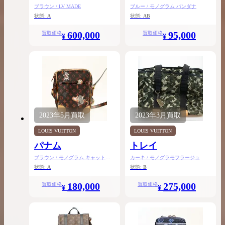
ブル ウォレット
ブラウン / LV MADE
ブルー / モノグラム バンダナ
状態:
A
状態:
AB
600,000
95,000
買取価格
買取価格
¥
¥
2023年
5月
買取
2023年
3月
買取
LOUIS VUITTON
LOUIS VUITTON
パナム
トレイ
ブラウン / モノグラム キャットグ
カーキ / モノグラモフラージュ
ラム
状態:
A
状態:
B
180,000
275,000
買取価格
買取価格
¥
¥