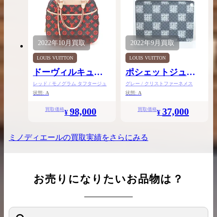
2022年
10月
買取
2022年
9月
買取
LOUIS VUITTON
LOUIS VUITTON
ドーヴィルキュー
ポシェットジュー
ブ
ルGM
レッド / モノグラム タフタージュ
グレー / クリストファーネメス
状態:
A
状態:
A
98,000
37,000
買取価格
買取価格
¥
¥
ミノディエール
の買取実績をさらにみる
お売りになりたいお品物は？