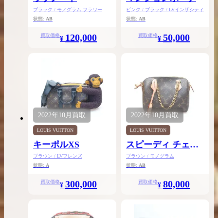
ブラック / モノグラム フラワー
ピンク / ブラック / LVインザシティ
状態:
AB
状態:
AB
120,000
50,000
買取価格
買取価格
¥
¥
2022年
10月
買取
2022年
10月
買取
LOUIS VUITTON
LOUIS VUITTON
キーポルXS
スピーディ チェー
ン20
ブラウン / LVフレンズ
ブラウン / モノグラム
状態:
A
状態:
AB
300,000
80,000
買取価格
買取価格
¥
¥