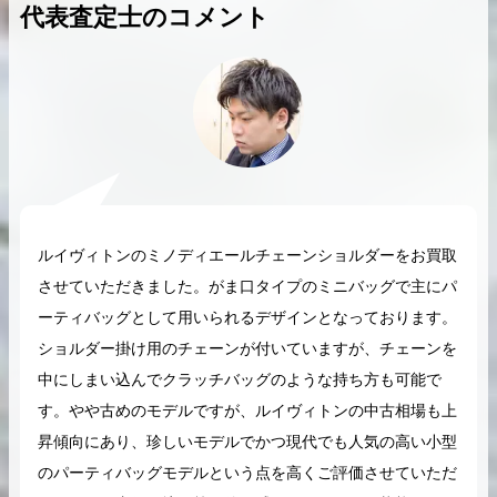
代表査定士のコメント
2026.04.10
2025.05.16
希少なリザード素材のバーキンの買取価格や
ケリーアドの買取価
高く売るためのポイントを徹底解説
取相場や高く売れる
バーキン相場解説
ケリー相場解
ルイヴィトンのミノディエールチェーンショルダーをお買取
させていただきました。がま口タイプのミニバッグで主にパ
ーティバッグとして用いられるデザインとなっております。
コラムをさらにみる
ショルダー掛け用のチェーンが付いていますが、チェーンを
中にしまい込んでクラッチバッグのような持ち方も可能で
す。やや古めのモデルですが、ルイヴィトンの中古相場も上
昇傾向にあり、珍しいモデルでかつ現代でも人気の高い小型
のパーティバッグモデルという点を高くご評価させていただ