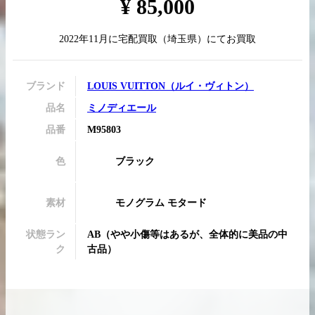
¥
85,000
2022年11月
に
宅配買取
（
埼玉県
）にてお買取
買取実績はこちらから
ブランド
LOUIS VUITTON
（
ルイ・ヴィトン
）
品名
ミノディエール
品番
M95803
色
ブラック
素材
モノグラム モタード
状態ラン
AB
（
やや小傷等はあるが、全体的に美品の中
ク
古品
）