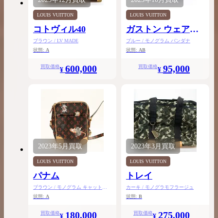
LOUIS VUITTON
LOUIS VUITTON
コトヴィル40
ガストン ウェアラ
ブル ウォレット
ブラウン / LV MADE
ブルー / モノグラム バンダナ
状態:
A
状態:
AB
600,000
95,000
買取価格
買取価格
¥
¥
2023年
5月
買取
2023年
3月
買取
LOUIS VUITTON
LOUIS VUITTON
パナム
トレイ
ブラウン / モノグラム キャットグ
カーキ / モノグラモフラージュ
ラム
状態:
A
状態:
B
180,000
275,000
買取価格
買取価格
¥
¥