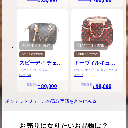
85,000
300,000
¥
¥
2022年
10月
買取
2022年
10月
買取
LOUIS VUITTON
LOUIS VUITTON
スピーディ チェー
ドーヴィルキュー
ン20
ブ
ブラウン / モノグラム
レッド / モノグラム タフタージュ
状態:
AB
状態:
A
80,000
98,000
買取価格
買取価格
¥
¥
ポシェットジュール
の買取実績をさらにみる
お売りになりたいお品物は？