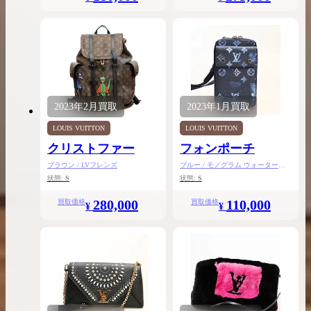
2023年
2月
買取
2023年
1月
買取
LOUIS VUITTON
LOUIS VUITTON
クリストファー
フォンポーチ
ブラウン / LVフレンズ
ブルー / モノグラム ウォーターカ
ラー
状態:
S
状態:
S
280,000
110,000
買取価格
買取価格
¥
¥