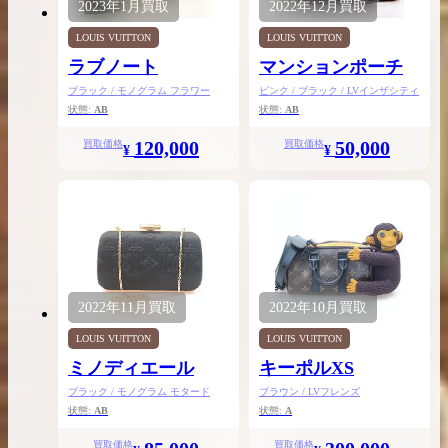
2023年
1月
買取
2022年
12月
買取
LOUIS VUITTON
LOUIS VUITTON
ラブノート
マンションポーチ
ブラック / モノグラム フラワー
ピンク / ブラック / LVインザシティ
状態:
AB
状態:
AB
120,000
50,000
買取価格
買取価格
¥
¥
2022年
11月
買取
2022年
10月
買取
LOUIS VUITTON
LOUIS VUITTON
ミノディエール
キーポルXS
ブラック / モノグラム モタード
ブラウン / LVフレンズ
状態:
AB
状態:
A
買取価格
買取価格