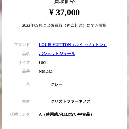
買取価格
¥
37,000
2022年09月
に
出張買取
（
神奈川県
）にてお買取
買取実績はこちらから
ブランド
LOUIS VUITTON
（
ルイ・ヴィトン
）
品名
ポシェットジュール
サイズ
GM
品番
N61232
色
グレー
素材
クリストファーネメス
状態ランク
A
（
使用感がほぼない中古品
）