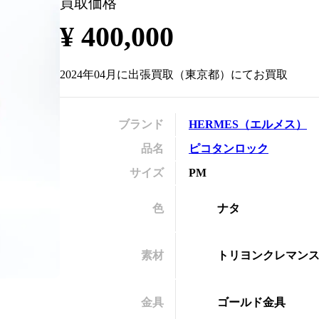
買取価格
の
¥
400,000
2024年04月
に
出張買取
（
東京都
）にてお買取
ブランド
HERMES
（
エルメス
）
品名
ピコタンロック
サイズ
PM
色
ナタ
素材
トリヨンクレマン
金具
ゴールド金具