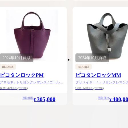
2024年
10月
買取
2024年
10月
買取
HERMES
HERMES
ピコタンロックPM
ピコタンロックMM
アネモネ / トリヨンクレマンス / ゴールド
グリメイヤー / トリヨンクレマンス 
金具
バー金具
状態:
A
Z刻印
(2021年)
状態:
A
U刻印
(2022年)
305,000
400,0
買取価格
買取価格
¥
¥