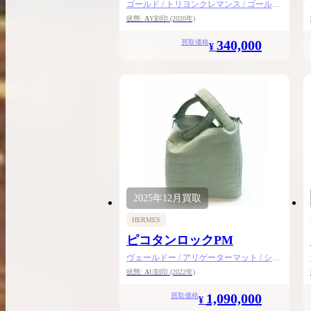
ゴールド / トリヨンクレマンス / ゴールド
金具
状態:
A
Y刻印
(2020年)
340,000
買取価格
¥
2025年
12月
買取
HERMES
ピコタンロックPM
ヴェールドー / アリゲーターマット / シル
バー金具
状態:
A
U刻印
(2022年)
1,090,000
買取価格
¥