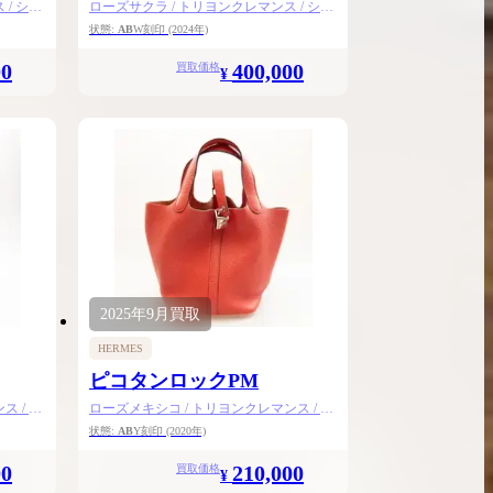
/ シル
ローズサクラ / トリヨンクレマンス / シル
バー金具
状態:
AB
W刻印
(2024年)
00
400,000
買取価格
¥
2025年
9月
買取
HERMES
ピコタンロックPM
 / シ
ローズメキシコ / トリヨンクレマンス / シ
ルバー金具
状態:
AB
Y刻印
(2020年)
00
210,000
買取価格
¥