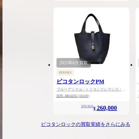
2025年
6月
買取
HERMES
ピコタンロックPM
ブルーアンクル / トリヨンクレマンス / シ
ルバー金具
状態:
AB
X刻印
(2016年)
260,000
買取価格
¥
ピコタンロック
の買取実績をさらにみる