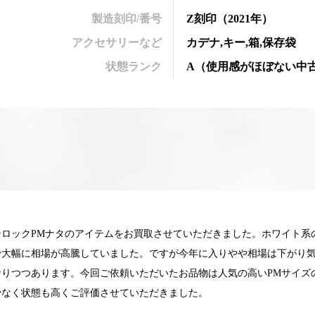
製造刻印/番号
Z刻印
（2021年）
アクセサリーなど
カデナ,キー,箱,保存袋
状態ランク
A
（
使用感がほぼない中
ンロックPMナタのアイテムをお買取させていただきました。ホワイト系
で大幅に相場が高騰していました。ですが今年に入りやや相場は下がり
なりつつあります。今回ご依頼いただいたお品物は人気の高いPMサイズ
少なく状態も高くご評価させていただきました。
025.05.16
2025.05.13