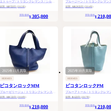
エトゥープ / トリヨンクレマンス / シルバ
ブルージーン / トリヨンクレマンス 
ー金具
バー金具
状態:
AB
T刻印
(2015年)
状態:
AB
□R刻印
(2014年)
305,000
210,0
買取価格
買取価格
¥
¥
2025年
11月
買取
2025年
10月
買取
HERMES
HERMES
ピコタンロックMM
ピコタンロックPM
ブルーゼリージュ / トリヨンクレマンス /
ブルーアトール / トリヨンクレマンス
シルバー金具
ルバー金具
状態:
AB
C刻印
(2018年)
状態:
B
A刻印
(2017年)
210,000
210,0
買取価格
買取価格
¥
¥