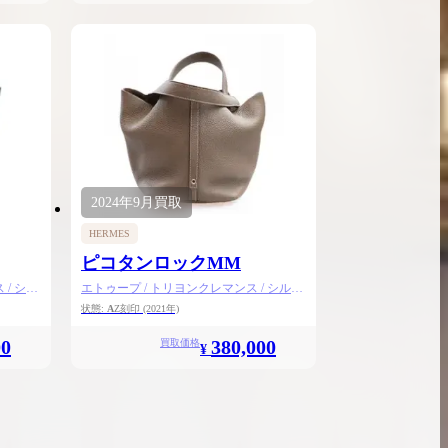
2024年
9月
買取
HERMES
ピコタンロックMM
/ シル
エトゥープ / トリヨンクレマンス / シルバ
ー金具
状態:
A
Z刻印
(2021年)
00
380,000
買取価格
¥