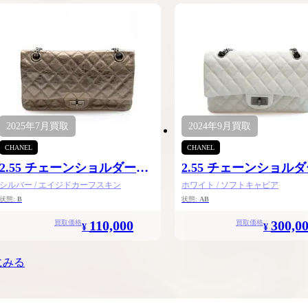
2025年
7月
買取
2024年
9月
買取
CHANEL
CHANEL
2.55 チェーンショルダー
2.55 チェーンショル
24.5
24.5
シルバー / エイジドカーフスキン
ホワイト / ソフトキャビア
状態:
B
状態:
AB
110,000
300,0
買取価格
買取価格
¥
¥
にみる