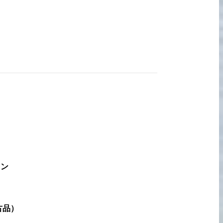
宅配買取の
お申込み
キン
古品
）