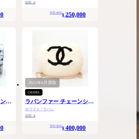
状態:
A
00
250,000
買取価格
¥
2021年
6月
買取
CHANEL
ーンシ
ラパンファー チェーンショ
ルダー
ホワイト / ラパン
状態:
A
00
400,000
買取価格
¥