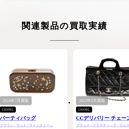
ケリーアドの買取価格が高騰中！リアルな買
ヴァンクリーフのアルハ
取相場や高く売れるコツを解説
取価格は？相場高騰で全
ップしています
関連製品の買取実績
ケリー相場解説
ヴァンクリ相場解
2024年
7月
買取
2023年
2月
買取
CHANEL
CHANEL
パーティバッグ
CCデリバリー チェー
ンドバッグ
ブラウン / ウッド / ラインストーン
ブラック / プラスティック / ラム