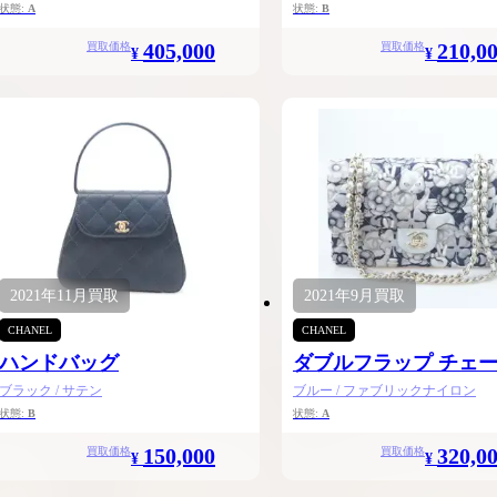
状態:
A
状態:
B
405,000
210,0
買取価格
買取価格
¥
¥
2021年
11月
買取
2021年
9月
買取
CHANEL
CHANEL
ハンドバッグ
ダブルフラップ チェ
ョルダー25
ブラック / サテン
ブルー / ファブリックナイロン
状態:
B
状態:
A
150,000
320,0
買取価格
買取価格
¥
¥