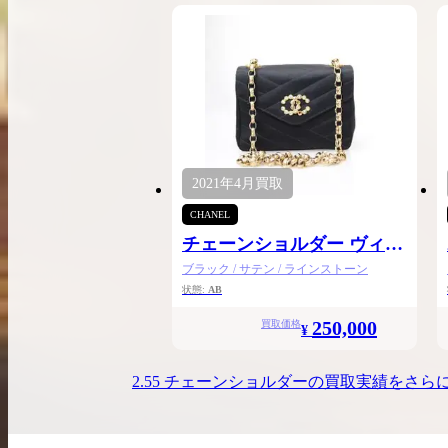
2021年
4月
買取
CHANEL
チェーンショルダー ヴィン
テージ
ブラック / サテン / ラインストーン
状態:
AB
250,000
買取価格
¥
2.55 チェーンショルダー
の買取実績をさら