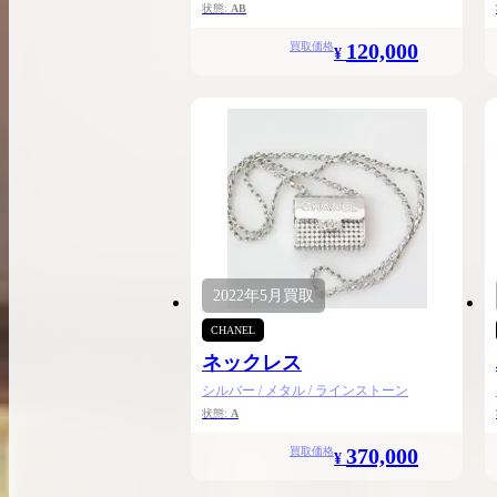
状態:
AB
120,000
買取価格
¥
2022年
5月
買取
CHANEL
ネックレス
シルバー / メタル / ラインストーン
状態:
A
370,000
買取価格
¥