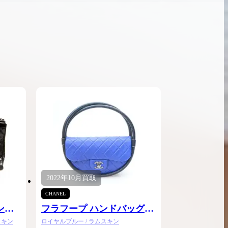
ンブラシリーズの買
ケリー35の買取価格はどれくらい？実績に基
体的に買取価格がア
づいた買取目安や査定ポイントを解説
ケリー相場解説
説
2022年
10月
買取
CHANEL
ンハ
フラフープ ハンドバッグス
モール
スキン
ロイヤルブルー / ラムスキン