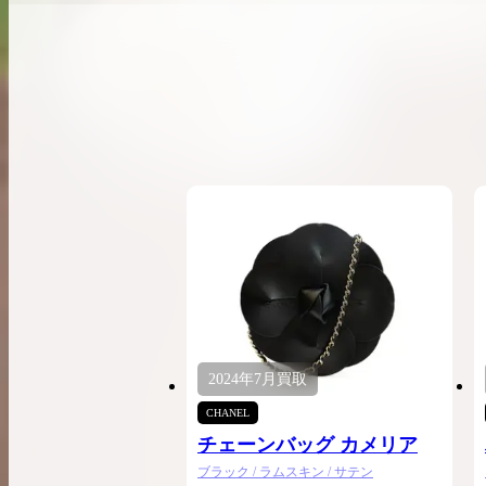
希少なリザード素材のバーキンの買取価格や
高く売るためのポイントを徹底解説
バーキン相場解説
コラムをさらにみる
2024年
7月
買取
CHANEL
チェーンバッグ カメリア
ブラック / ラムスキン / サテン