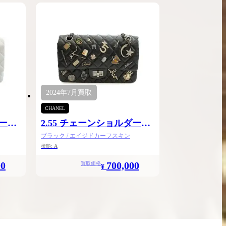
2024年
7月
買取
CHANEL
ダー
2.55 チェーンショルダー
24.5
ブラック / エイジドカーフスキン
状態:
A
00
700,000
買取価格
¥