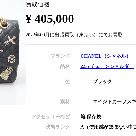
買取価格
の
¥
405,000
2022年09月
に
出張買取
（
東京都
）にてお買取
ブランド
CHANEL
（
シャネル
）
品名
2.55 チェーンショルダー
色
ブラック
素材
エイジドカーフス
アクセサリーなど
箱,保存袋
状態ランク
A
（
使用感がほぼない中