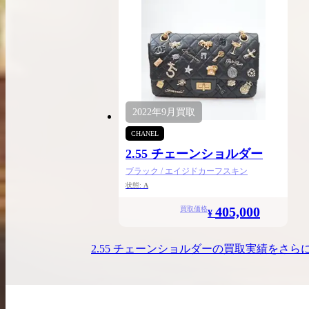
2022年
9月
買取
CHANEL
2.55 チェーンショルダー
ブラック / エイジドカーフスキン
状態:
A
405,000
買取価格
¥
2.55 チェーンショルダー
の買取実績をさら