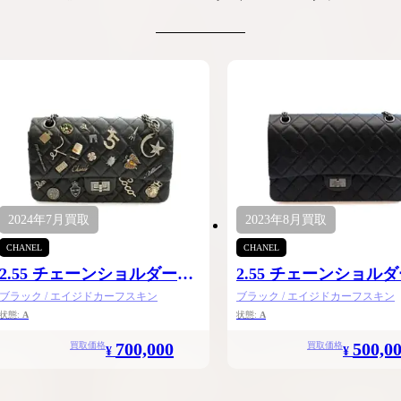
2024年
7月
買取
2023年
8月
買取
CHANEL
CHANEL
2.55 チェーンショルダー
2.55 チェーンショルダ
24.5
ブラック / エイジドカーフスキン
ブラック / エイジドカーフスキン
状態:
A
状態:
A
700,000
500,0
買取価格
買取価格
¥
¥