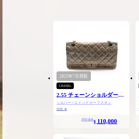
2025年
7月
買取
CHANEL
2.55 チェーンショルダー
24.5
シルバー / エイジドカーフスキン
状態:
B
110,000
買取価格
¥