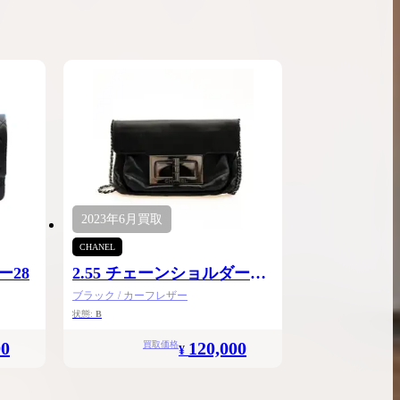
2023年
6月
買取
CHANEL
ー28
2.55 チェーンショルダーミ
ニ
ブラック / カーフレザー
状態:
B
00
120,000
買取価格
¥