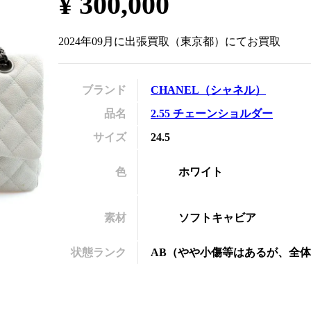
¥
300,000
の
2024年09月
に
出張買取
（
東京都
）にてお買取
ブランド
CHANEL
（
シャネル
）
品名
2.55 チェーンショルダー
サイズ
24.5
色
ホワイト
素材
ソフトキャビア
状態ランク
AB
（
やや小傷等はあるが、全体