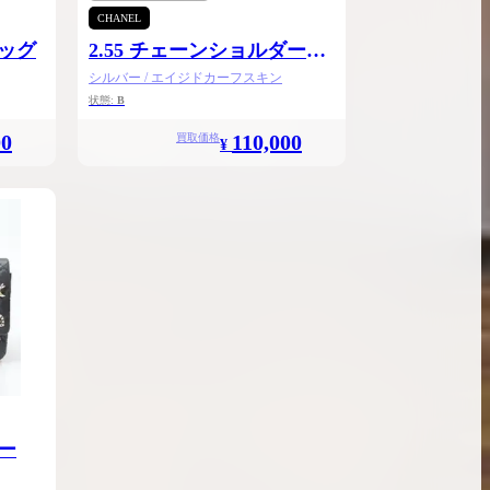
CHANEL
バッグ
2.55 チェーンショルダー
24.5
シルバー / エイジドカーフスキン
状態:
B
00
110,000
買取価格
¥
ダー