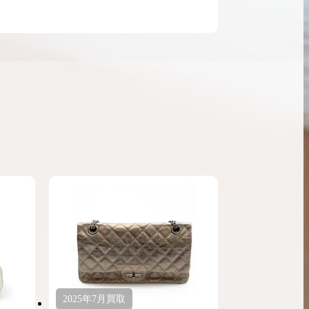
ンブラシリーズの買
ケリー35の買取価格はどれくらい？実績に基
体的に買取価格がア
づいた買取目安や査定ポイントを解説
ケリー相場解説
説
2025年
7月
買取