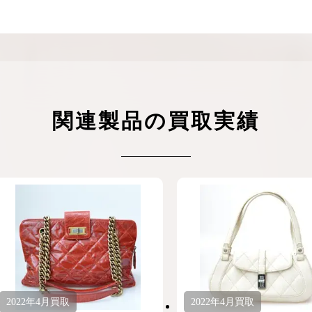
ケリーアドの買取価格が高騰中！リアルな買
ヴァンクリーフのアルハ
取相場や高く売れるコツを解説
取価格は？相場高騰で全
ップしています
ケリー相場解説
ヴァンクリ相場解
関連製品の買取実績
2022年
4月
買取
2022年
4月
買取