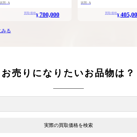
状態:
A
状態:
A
700,000
405,0
買取価格
買取価格
¥
¥
にみる
お売りになりたいお品物は？
実際の買取価格を検索