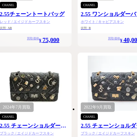
CHANEL
CHANEL
2.55チェーントートバッグ
2.55 ワンショルダー
レッド / エイジドカーフスキン
ホワイト / キャビアスキン
状態:
AB
状態:
B
75,000
40,0
買取価格
買取価格
¥
¥
2024年
7月
買取
2022年
9月
買取
CHANEL
CHANEL
2.55 チェーンショルダー
2.55 チェーンショル
24.5
ブラック / エイジドカーフスキン
ブラック / エイジドカーフスキン