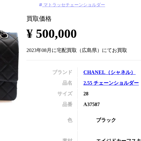
マトラッセチェーンショルダー
の
買取価格
¥
500,000
2023年08月
に
宅配買取
（
広島県
）にてお買取
ブランド
CHANEL
（
シャネル
）
品名
2.55 チェーンショルダー
サイズ
28
品番
A37587
色
ブラック
素材
エイジドカーフス