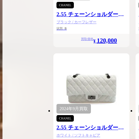
CHANEL
2.55 チェーンショルダーミ
ニ
ブラック / カーフレザー
状態:
B
120,000
買取価格
¥
2024年
9月
買取
CHANEL
2.55 チェーンショルダー
24.5
ホワイト / ソフトキャビア