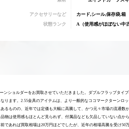
アクセサリーなど
カード,シール,保存袋,箱
状態ランク
A
（
使用感がほぼない中
チェーンショルダーをお買取させていただきました。ダブルフラップタイ
なります。2.55金具のアイテムは、より一般的なココマークターンロ
はあるものの、近年では定価も大幅に高騰して、かつ元々市場の流通数
お品物は使用感もほとんど見られず、付属品なども欠品していない点か
025.05.16
2025.05.13
前であれば買取相場は20万円ほどでしたが、近年の相場高騰を受け50