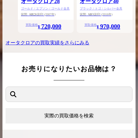
オータクロア28
オータクロア40
ゴールド / エプソン / ゴールド金具
ブラック / トゴ / シルバー金具
状態:
AB
□K刻印
(2007年)
状態:
AB
X刻印
(2016年)
720,000
970,000
買取価格
買取価格
¥
¥
オータクロア
の買取実績をさらにみる
お売りになりたいお品物は？
実際の買取価格を検索