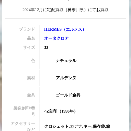
2024年12月
に
宅配買取
（
神奈川県
）にてお買取
買取実績はこちらから
ブランド
HERMES
（
エルメス
）
品名
オータクロア
サイズ
32
色
ナチュラル
素材
アルデンヌ
金具
ゴールド金具
製造刻印/番
○Z刻印
（1996年）
号
アクセサリー
クロシェット,カデナ,キー,保存袋,箱
など