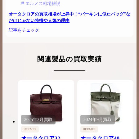
エルメス相場解説
オータクロアの買取相場が上昇中！“バーキンに似たバッグ”な
だけじゃない特徴や人気の理由
記事をチェック
関連製品の買取実績
2025年
2月
買取
2024年
9月
買取
HERMES
HERMES
オータクロア32
オータクロア40