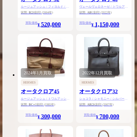
ルージュアッシュ / フィヨルド / ゴ
ヴェールヴェロネーゼ / トワルアッ
ールド金具
シュ / トゴ / シルバー金具
状態:
B
□H刻印
(2004年)
状態:
AB
U刻印
(2022年)
520,000
1,150,000
買取価格
買取価格
¥
¥
2024年
1月
買取
2022年
12月
買取
HERMES
HERMES
オータクロア45
オータクロア32
ルージュアッシュ / トワルアッシュ
ショコラ / シャモニー / シルバー金
/ ゴールド金具
具
状態:
BC
○O刻印
(1985年)
状態:
AB
□K刻印
(2007年)
300,000
700,000
買取価格
買取価格
¥
¥