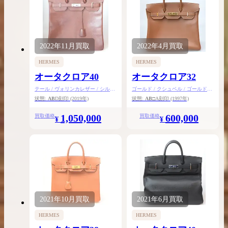
2022年
11月
買取
2022年
4月
買取
HERMES
HERMES
オータクロア40
オータクロア32
テール / ヴォリンカレザー / シルバ
ゴールド / クシュベル / ゴールド金
ー金具
具
状態:
AB
D刻印
(2019年)
状態:
AB
□A刻印
(1997年)
1,050,000
600,000
買取価格
買取価格
¥
¥
2021年
10月
買取
2021年
6月
買取
HERMES
HERMES