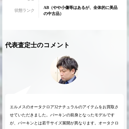
AB
（
やや小傷等はあるが、全体的に美品
状態ランク
の中古品
）
2026.04.10
2025.05.16
代表査定士のコメント
希少なリザード素材のバーキンの買取価格や
ケリーアドの買取価
高く売るためのポイントを徹底解説
取相場や高く売れる
バーキン相場解説
ケリー相場解
コラムをさらにみる
エルメスのオータクロア32ナチュラルのアイテムをお買取さ
せていただきました。バーキンの前身となったモデルです
が、バーキンとは若干サイズ展開が異なります。オータクロ