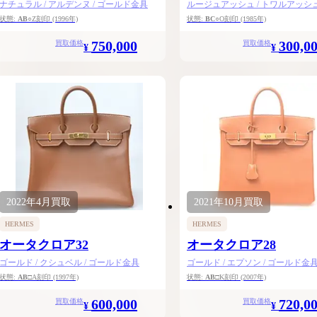
ナチュラル / アルデンヌ / ゴールド金具
ルージュアッシュ / トワルアッシュ 
ルド金具
状態:
AB
○Z刻印
(1996年)
状態:
BC
○O刻印
(1985年)
750,000
300,0
買取価格
買取価格
¥
¥
2022年
4月
買取
2021年
10月
買取
HERMES
HERMES
オータクロア32
オータクロア28
ゴールド / クシュベル / ゴールド金具
ゴールド / エプソン / ゴールド金
状態:
AB
□A刻印
(1997年)
状態:
AB
□K刻印
(2007年)
600,000
720,0
買取価格
買取価格
¥
¥