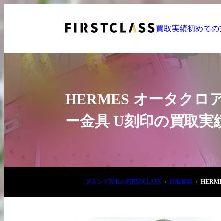
買取実績
初めての
HERMES オータクロ
ー金具 U刻印の買取実
お電話でご相談
03-6908-5890
ブランド買取のFIRSTCLASS
買取実績
HER