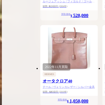
ルージュアッシュ / フィヨルド / ゴールド
金具
状態:
B
□H刻印
(2004年)
520,000
買取価格
¥
2022年
11月
買取
HERMES
オータクロア40
テール / ヴォリンカレザー / シルバー金具
状態:
AB
D刻印
(2019年)
1,050,000
買取価格
¥