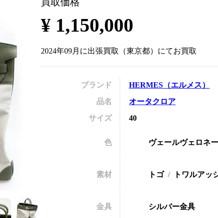
買取価格
の
¥
1,150,000
2024年09月
に
出張買取
（
東京都
）にてお買取
ブランド
HERMES
（
エルメス
）
品名
オータクロア
サイズ
40
色
ヴェールヴェロネ
素材
トゴ
トワルアッ
金具
シルバー金具