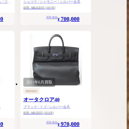
/ ゴー
ショコラ / シャモニー / シルバー金具
状態:
AB
□K刻印
(2007年)
00
700,000
買取価格
¥
2021年
6月
買取
HERMES
オータクロア40
具
ブラック / トゴ / シルバー金具
状態:
AB
X刻印
(2016年)
00
970,000
買取価格
¥