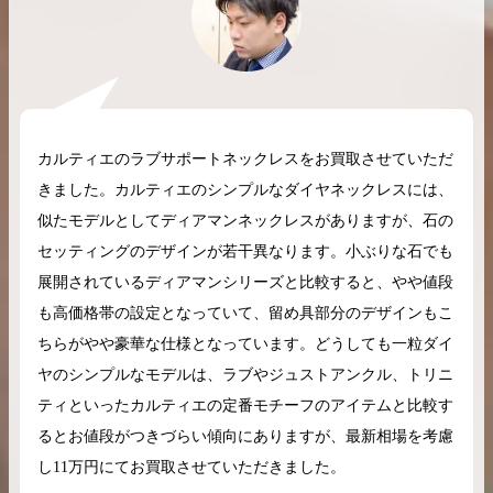
2026.04.10
2025.05.16
カルティエのラブサポートネックレスをお買取させていただ
希少なリザード素材のバーキンの買取価格や
ケリーアドの買取価
きました。カルティエのシンプルなダイヤネックレスには、
高く売るためのポイントを徹底解説
取相場や高く売れる
似たモデルとしてディアマンネックレスがありますが、石の
バーキン相場解説
ケリー相場解
セッティングのデザインが若干異なります。小ぶりな石でも
展開されているディアマンシリーズと比較すると、やや値段
も高価格帯の設定となっていて、留め具部分のデザインもこ
コラムをさらにみる
ちらがやや豪華な仕様となっています。どうしても一粒ダイ
ヤのシンプルなモデルは、ラブやジュストアンクル、トリニ
ティといったカルティエの定番モチーフのアイテムと比較す
るとお値段がつきづらい傾向にありますが、最新相場を考慮
し11万円にてお買取させていただきました。