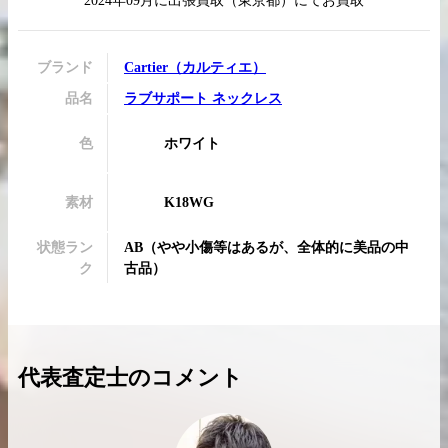
2024年09月
に
出張買取
（
東京都
）にてお買取
ブランド
Cartier
（
カルティエ
）
品名
ラブサポート ネックレス
買取実績はこちらから
色
ホワイト
素材
K18WG
状態ラン
AB
（
やや小傷等はあるが、全体的に美品の中
ク
古品
）
代表査定士のコメント