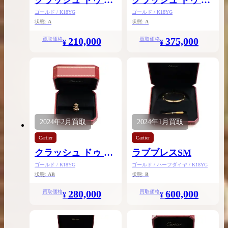
ルティエ リング
ルティエ ピアスSM
ゴールド / K18YG
ゴールド / K18YG
MM
状態:
A
状態:
A
210,000
375,000
買取価格
買取価格
¥
¥
2024年
2月
買取
2024年
1月
買取
Cartier
Cartier
クラッシュ ドゥ カ
ラブブレスSM
ルティエ イヤリン
ゴールド / K18YG
ゴールド / ハーフダイヤ / K18YG
状態:
AB
状態:
B
グLM
280,000
600,000
買取価格
買取価格
¥
¥