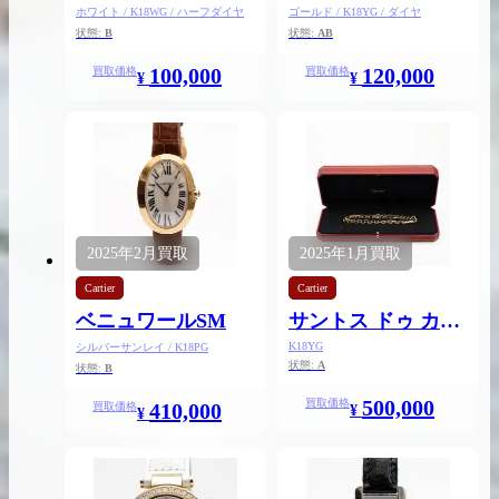
ス
ホワイト / K18WG / ハーフダイヤ
ゴールド / K18YG / ダイヤ
状態:
B
状態:
AB
100,000
120,000
買取価格
買取価格
¥
¥
2026.04.10
2025.05.16
希少なリザード素材のバーキンの買取価格や
ケリーアドの買取価
高く売るためのポイントを徹底解説
取相場や高く売れる
バーキン相場解説
ケリー相場解
2025年
2月
買取
2025年
1月
買取
Cartier
Cartier
ベニュワールSM
サントス ドゥ カル
コラムをさらにみる
ティエ ネックレス
K18YG
シルバーサンレイ / K18PG
状態:
A
SM
状態:
B
500,000
買取価格
410,000
買取価格
¥
¥