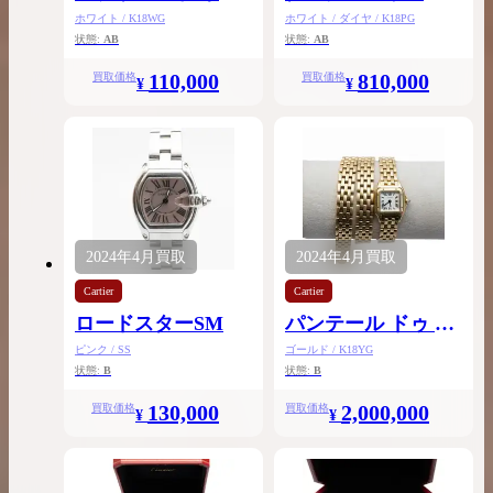
Mini
クレス
ホワイト / K18WG
ホワイト / ダイヤ / K18PG
状態:
AB
状態:
AB
110,000
810,000
買取価格
買取価格
¥
¥
2024年
4月
買取
2024年
4月
買取
Cartier
Cartier
ロードスターSM
パンテール ドゥ カ
ルティエ ミニ 3ロ
ピンク / SS
ゴールド / K18YG
状態:
B
状態:
B
ウ
130,000
2,000,000
買取価格
買取価格
¥
¥