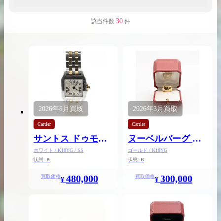
30
該当件数
件
出張買取の
宅配買取の
お申込み
お申込み
2026年
8月
買取
2026年
3月
買取
LINE査定
Cartier
Cartier
サントス ドゥモワ
ヌーベルバーグ リ
ゼルSM
ング
ホワイト / K18YG / SS
ゴールド / K18YG
状態:
B
状態:
B
480,000
300,000
買取価格
買取価格
¥
¥