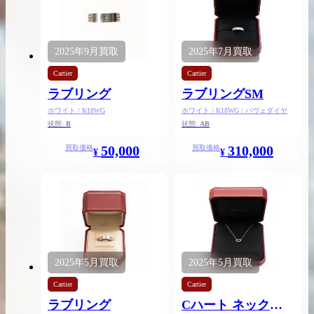
2025年
9月
買取
2025年
7月
買取
買取実績はこちらから
Cartier
Cartier
ラブリング
ラブリングSM
ホワイト / K18WG
ホワイト / K18WG / パヴェダイヤ
状態:
B
状態:
AB
50,000
310,000
買取価格
買取価格
¥
¥
2025年
5月
買取
2025年
5月
買取
Cartier
Cartier
ラブリング
Cハート ネックレ