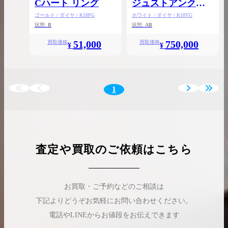
Cハート リング
ジュストアンクル
ブレスレット
ゴールド / ダイヤ / K18PG
ホワイト / ダイヤ / K18YG
状態:
B
状態:
AB
51,000
750,000
買取価格
買取価格
¥
¥
1
査定や買取のご依頼はこちら
お買取・ご予約などのご相談は
下記よりどうぞお気軽にお問い合わせください。
電話やLINEからお値段をお伝えできます