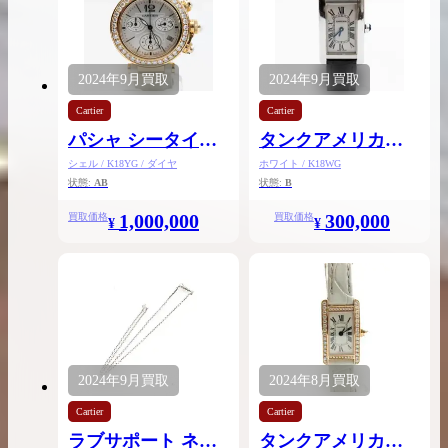
2024年
9月
買取
2024年
9月
買取
Cartier
Cartier
パシャ シータイマ
タンクアメリカン
SM
ー クロノグラフ37
シェル / K18YG / ダイヤ
ホワイト / K18WG
状態:
AB
状態:
B
1,000,000
300,000
買取価格
買取価格
¥
¥
2024年
9月
買取
2024年
8月
買取
Cartier
Cartier
ラブサポート ネッ
タンクアメリカン