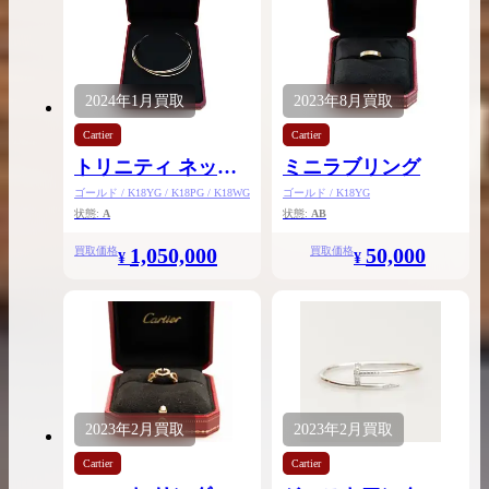
2024年
1月
買取
2023年
8月
買取
Cartier
Cartier
トリニティ ネック
ミニラブリング
レス TRINITY FOR
ゴールド / K18YG / K18PG / K18WG
ゴールド / K18YG
CHITOSE ABE of
状態:
A
状態:
AB
sacai
1,050,000
50,000
買取価格
買取価格
¥
¥
2023年
2月
買取
2023年
2月
買取
Cartier
Cartier