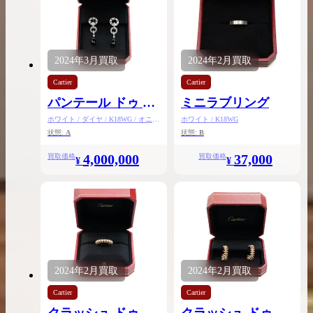
2024年
3月
買取
2024年
2月
買取
Cartier
Cartier
パンテール ドゥ カ
ミニラブリング
ルティエ イヤリン
ホワイト / ダイヤ / K18WG / オニキ
ホワイト / K18WG
ス
状態:
A
状態:
B
グ
4,000,000
37,000
買取価格
買取価格
¥
¥
2024年
2月
買取
2024年
2月
買取
Cartier
Cartier
クラッシュ ドゥ カ
クラッシュ ドゥ カ