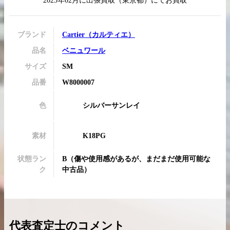
2025年02月
に
出張買取
（
東京都
）にてお買取
ブランド
Cartier
（
カルティエ
）
品名
ベニュワール
買取実績はこちらから
サイズ
SM
品番
W8000007
色
シルバーサンレイ
素材
K18PG
状態ラン
B
（
傷や使用感があるが、まだまだ使用可能な
ク
中古品
）
代表査定士のコメント