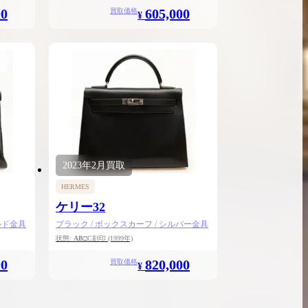
00
605,000
買取価格
¥
2023年
2月
買取
HERMES
ケリー32
ルド金具
ブラック / ボックスカーフ / シルバー金具
状態:
AB
□C刻印
(1999年)
00
820,000
買取価格
¥