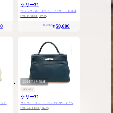
ケリー32
ブラック / ボックスカーフ / ゴールド金具
状態:
Z
○S刻印
(1989年)
00
50,000
買取価格
¥
2024年
3月
買取
HERMES
2
ケリー32
 シルバ
コルヴェール / トリヨンクレマンス / シル
バー金具
状態:
AB
□R刻印
(2014年)