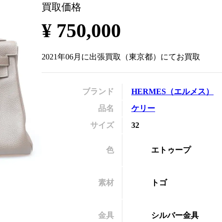
買取価格
の
¥
750,000
2021年06月
に
出張買取
（
東京都
）にてお買取
ブランド
HERMES
（
エルメス
）
品名
ケリー
サイズ
32
色
エトゥープ
素材
トゴ
金具
シルバー金具