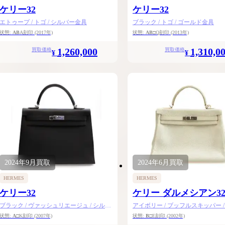
ケリー32
ケリー32
エトゥープ / トゴ / シルバー金具
ブラック / トゴ / ゴールド金具
状態:
AB
A刻印
(2017年)
状態:
AB
□Q刻印
(2013年)
1,260,000
1,310,0
買取価格
買取価格
¥
¥
2024年
9月
買取
2024年
6月
買取
HERMES
HERMES
ケリー32
ケリー ダルメシアン3
ブラック / ヴァッシュリエージュ / シルバ
アイボリー / ブッフルスキッパー /
ー金具
ー金具
状態:
A
□K刻印
(2007年)
状態:
B
□E刻印
(2002年)