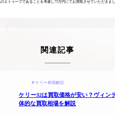
のエトゥープであることを考慮し75万円にてお買取させていただきま
ケリーアドの買取価格が高騰中！リアルな買
ヴァンクリーフのアルハ
取相場や高く売れるコツを解説
取価格は？相場高騰で全
ップしています
ケリー相場解説
ヴァンクリ相場解
関連記事
ケリー相場解説
ケリー32は買取価格が安い？ヴィン
体的な買取相場を解説