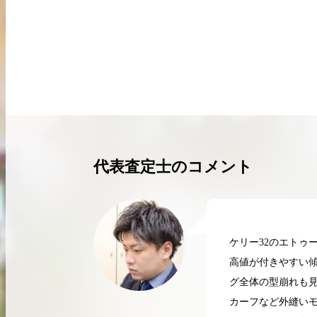
買取実績はこちらから
代表査定士のコメント
ケリー32のエトゥ
高値が付きやすい傾
グ全体の型崩れも
2026.04.10
2
カーフなど外縫い