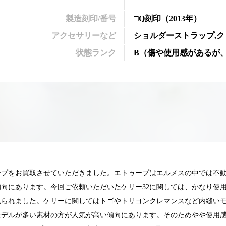
製造刻印/番号
□Q刻印
（2013年）
アクセサリーなど
ショルダーストラップ,ク
状態ランク
B
（
傷や使用感があるが
ープをお買取させていただきました。エトゥープはエルメスの中では不
向にあります。今回ご依頼いただいたケリー32に関しては、かなり使
見られました。ケリーに関してはトゴやトリヨンクレマンスなど内縫い
025.05.16
2025.05.13
モデルが多い素材の方が人気が高い傾向にあります。そのためやや使用