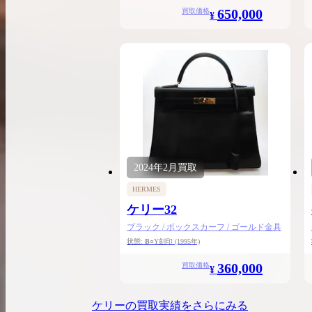
650,000
買取価格
¥
2024年
2月
買取
HERMES
ケリー32
ブラック / ボックスカーフ / ゴールド金具
状態:
B
○Y刻印
(1995年)
360,000
買取価格
¥
ケリー
の買取実績をさらにみる