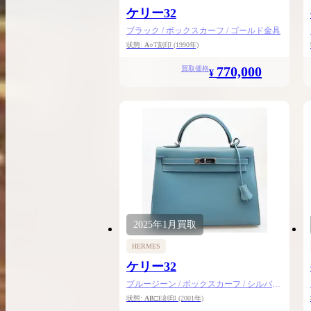
ケリー32
ブラック / ボックスカーフ / ゴールド金具
状態:
A
○T刻印
(1990年)
770,000
買取価格
¥
2025年
1月
買取
HERMES
ケリー32
ブルージーン / ボックスカーフ / シルバー
金具
状態:
AB
□E刻印
(2001年)