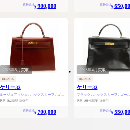
900,000
650,0
買取価格
買取価格
¥
¥
2023年
5月
買取
2023年
4月
買取
HERMES
HERMES
ケリー32
ケリー32
ルージュアッシュ / ボックスカーフ / ゴー
ブラック / ボックスカーフ / ゴー
ルド金具
状態:
B
□J刻印
(2006年)
状態:
AB
○O刻印
(1985年)
700,000
550,0
買取価格
買取価格
¥
¥