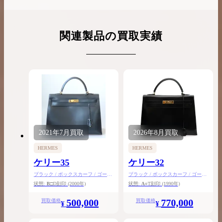
関連製品の買取実績
2021年
7月
買取
2026年
8月
買取
HERMES
HERMES
ケリー35
ケリー32
ブラック / ボックスカーフ / ゴール
ブラック / ボックスカーフ / ゴール
ド金具
ド金具
状態:
B
□D刻印
(2000年)
状態:
A
○T刻印
(1990年)
500,000
770,000
買取価格
買取価格
¥
¥