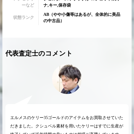
ーなど
ナ,キー,保存袋
AB
（
やや小傷等はあるが、全体的に美品
状態ランク
の中古品
）
2026.04.10
2025.05.16
希少なリザード素材のバーキンの買取価格や
ケリーアドの買取価
代表査定士のコメント
高く売るためのポイントを徹底解説
取相場や高く売れる
バーキン相場解説
ケリー相場解
コラムをさらにみる
エルメスのケリー35ゴールドのアイテムをお買取させていた
だきました。クシュベル素材を用いたケリーはすでに生産が