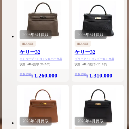
2026年
6月
買取
2026年
6月
買取
HERMES
HERMES
ケリー32
ケリー32
エトゥープ / トゴ / シルバー金具
ブラック / トゴ / ゴールド金具
状態:
AB
A刻印
(2017年)
状態:
AB
□Q刻印
(2013年)
1,260,000
1,310,000
買取価格
買取価格
¥
¥
2026年
5月
買取
2026年
4月
買取