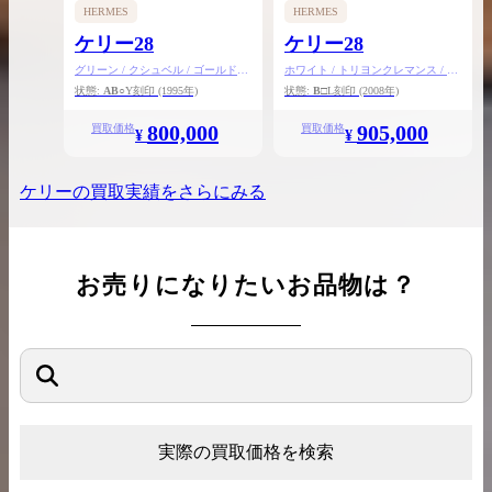
HERMES
HERMES
ケリー28
ケリー28
グリーン / クシュベル / ゴールド金
ホワイト / トリヨンクレマンス / シ
具
ルバー金具
状態:
AB
○Y刻印
(1995年)
状態:
B
□L刻印
(2008年)
800,000
905,000
買取価格
買取価格
¥
¥
ケリー
の買取実績をさらにみる
お売りになりたいお品物は？
実際の買取価格を検索