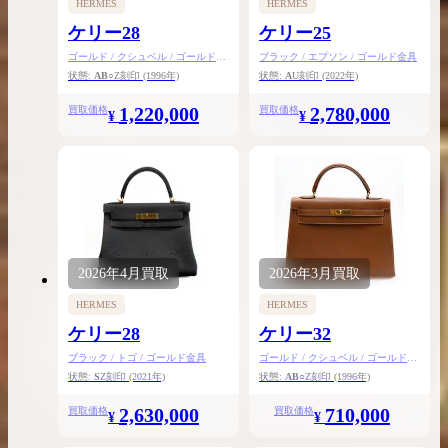
HERMES
HERMES
ケリー28
ケリー25
ゴールド / クシュベル / ゴールド金
ブラック / エプソン / ゴールド金具
具
状態:
AB
○Z刻印
(1996年)
状態:
A
U刻印
(2022年)
1,220,000
2,780,000
買取価格
買取価格
¥
¥
2026年
4月
買取
2026年
3月
買取
HERMES
HERMES
ケリー28
ケリー32
ブラック / トゴ / ゴールド金具
ゴールド / クシュベル / ゴールド金
具
状態:
S
Z刻印
(2021年)
状態:
AB
○Z刻印
(1996年)
2,630,000
710,000
買取価格
買取価格
¥
¥