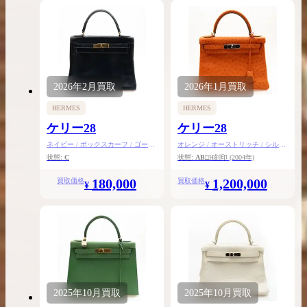
2026年
2月
買取
2026年
1月
買取
HERMES
HERMES
ケリー28
ケリー28
ネイビー / ボックスカーフ / ゴール
オレンジ / オーストリッチ / シルバ
ド金具
ー金具
状態:
C
状態:
AB
□H刻印
(2004年)
180,000
1,200,000
買取価格
買取価格
¥
¥
2025年
10月
買取
2025年
10月
買取