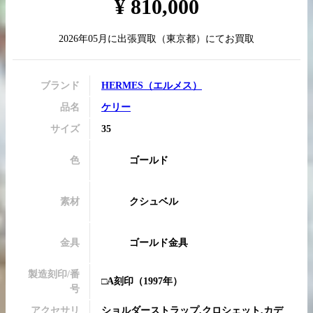
¥
810,000
2026年05月
に
出張買取
（
東京都
）にてお買取
買取実績はこちらから
ブランド
HERMES
（
エルメス
）
品名
ケリー
サイズ
35
色
ゴールド
素材
クシュベル
金具
ゴールド金具
製造刻印/番
□A刻印
（1997年）
号
アクセサリ
ショルダーストラップ,クロシェット,カデ