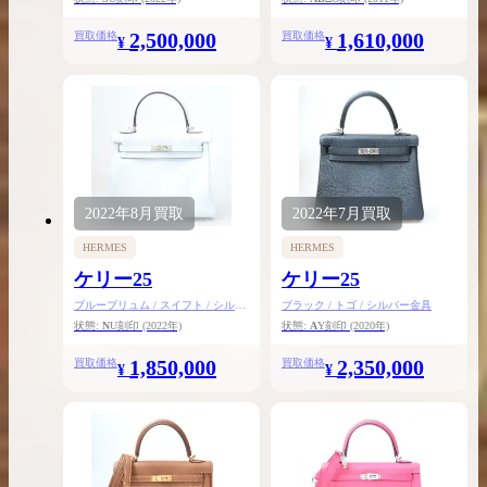
2,500,000
1,610,000
買取価格
買取価格
¥
¥
2022年
8月
買取
2022年
7月
買取
HERMES
HERMES
ケリー25
ケリー25
ブルーブリュム / スイフト / シルバ
ブラック / トゴ / シルバー金具
ー金具
状態:
N
U刻印
(2022年)
状態:
A
Y刻印
(2020年)
1,850,000
2,350,000
買取価格
買取価格
¥
¥