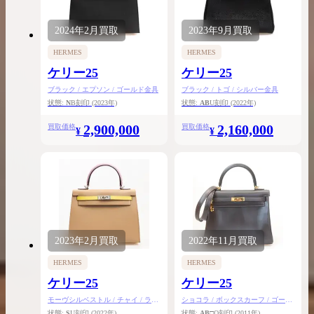
2024年
2月
買取
2023年
9月
買取
HERMES
HERMES
ケリー25
ケリー25
ブラック / エプソン / ゴールド金具
ブラック / トゴ / シルバー金具
状態:
N
B刻印
(2023年)
状態:
AB
U刻印
(2022年)
2,900,000
2,160,000
買取価格
買取価格
¥
¥
2023年
2月
買取
2022年
11月
買取
HERMES
HERMES
ケリー25
ケリー25
モーヴシルベストル / チャイ / ライ
ショコラ / ボックスカーフ / ゴール
ム / エプソン / シルバー金具
ド金具
状態:
S
U刻印
(2022年)
状態:
AB
□O刻印
(2011年)