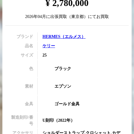
¥
2,780,000
2026年04月
に
出張買取
（
東京都
）にてお買取
買取実績はこちらから
ブランド
HERMES
（
エルメス
）
品名
ケリー
サイズ
25
色
ブラック
素材
エプソン
金具
ゴールド金具
製造刻印/番
U刻印
（2022年）
号
アクセサリ
ショルダーストラップ,クロシェット,カデ