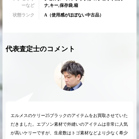
ーなど
ナ,キー,保存袋,箱
状態ランク
A
（
使用感がほぼない中古品
）
2026.04.10
2025.05.16
代表査定士のコメント
希少なリザード素材のバーキンの買取価格や
ケリーアドの買取価
高く売るためのポイントを徹底解説
取相場や高く売れる
バーキン相場解説
ケリー相場解
コラムをさらにみる
エルメスのケリー25ブラックのアイテムをお買取させていた
だきました。エプソン素材で外縫いのアイテムは非常に人気
が高いケリーですが、生産数はトゴ素材などより少なく希少