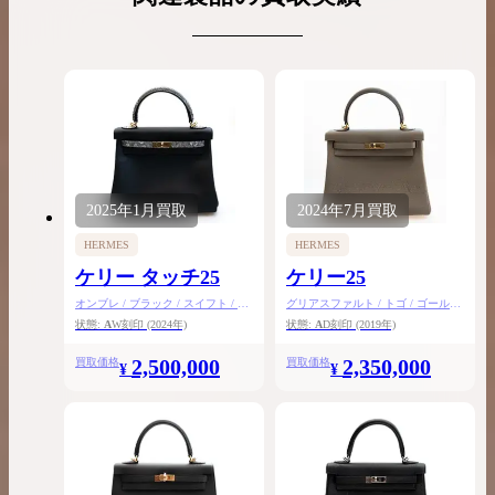
2025年
1月
買取
2024年
7月
買取
HERMES
HERMES
ケリー タッチ25
ケリー25
オンブレ / ブラック / スイフト / リ
グリアスファルト / トゴ / ゴールド
ザードナチュラ / ゴールド金具
金具
状態:
A
W刻印
(2024年)
状態:
A
D刻印
(2019年)
2,500,000
2,350,000
買取価格
買取価格
¥
¥