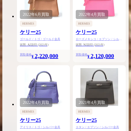
2022年
6月
買取
2022年
4月
買取
HERMES
HERMES
ケリー25
ケリー25
ゴールド / トゴ / ゴールド金具
ローズメキシコ / エプソン / シルバ
ー金具
状態:
A
Z刻印
(2021年)
状態:
N
Z刻印
(2021年)
2,220,000
2,120,000
買取価格
買取価格
¥
¥
2022年
4月
買取
2021年
4月
買取
HERMES
HERMES
ケリー25
ケリー25
アイリス / トゴ / シルバー金具
エタン / エプソン / シルバー金具