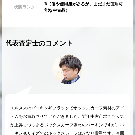
B
（
傷や使用感があるが、まだまだ使用可
状態ランク
能な中古品
）
2026.04.10
2025.05.16
代表査定士のコメント
希少なリザード素材のバーキンの買取価格や
ケリーアドの買取価
高く売るためのポイントを徹底解説
取相場や高く売れる
バーキン相場解説
ケリー相場解
コラムをさらにみる
エルメスのバーキン40ブラックでボックスカーフ素材のアイ
テムをお買取させていただきました。近年中古市場でも人気
が上昇しつつあるボックスカーフ素材のバーキンですが、バ
ーキン40サイズでのボックスカーフはかなり貴重です。今回