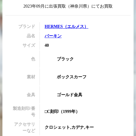
2023年09月
に
出張買取
（
神奈川県
）にてお買取
ブランド
HERMES
（
エルメス
）
買取実績はこちらから
品名
バーキン
サイズ
40
色
ブラック
素材
ボックスカーフ
金具
ゴールド金具
製造刻印/番
□C刻印
（1999年）
号
アクセサリ
クロシェット,カデナ,キー
ーなど