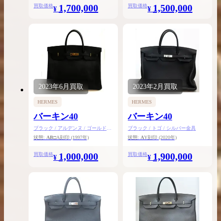
1,700,000
1,500,000
買取価格
買取価格
¥
¥
2023年
6月
買取
2023年
2月
買取
HERMES
HERMES
バーキン40
バーキン40
ブラック / アルデンヌ / ゴールド金
ブラック / トゴ / シルバー金具
具
状態:
AB
□A刻印
(1997年)
状態:
A
Y刻印
(2020年)
1,000,000
1,900,000
買取価格
買取価格
¥
¥