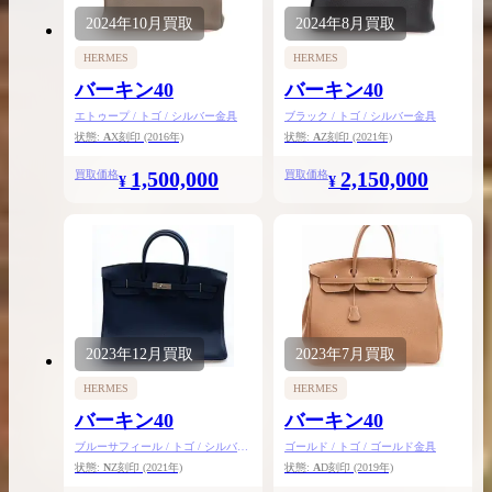
2024年
10月
買取
2024年
8月
買取
HERMES
HERMES
バーキン40
バーキン40
エトゥープ / トゴ / シルバー金具
ブラック / トゴ / シルバー金具
状態:
A
X刻印
(2016年)
状態:
A
Z刻印
(2021年)
1,500,000
2,150,000
買取価格
買取価格
¥
¥
2023年
12月
買取
2023年
7月
買取
HERMES
HERMES
バーキン40
バーキン40
ブルーサフィール / トゴ / シルバー
ゴールド / トゴ / ゴールド金具
金具
状態:
N
Z刻印
(2021年)
状態:
A
D刻印
(2019年)