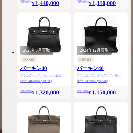
1,440,000
1,110,000
買取価格
買取価格
¥
¥
2025年
3月
買取
2024年
12月
買取
HERMES
HERMES
バーキン40
バーキン40
ブラック / トゴ / シルバー金具
ブラック / アルデンヌ / ゴールド金
具
状態:
AB
A刻印
(2017年)
状態:
A
○Z刻印
(1996年)
1,320,000
1,150,000
買取価格
買取価格
¥
¥