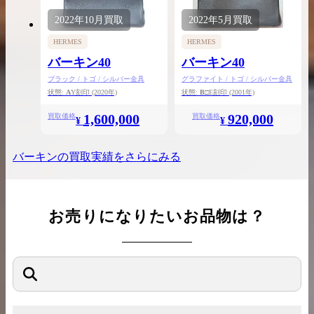
2022年
10月
買取
2022年
5月
買取
HERMES
HERMES
バーキン40
バーキン40
ブラック / トゴ / シルバー金具
グラファイト / トゴ / シルバー金具
状態:
A
Y刻印
(2020年)
状態:
B
□E刻印
(2001年)
1,600,000
920,000
買取価格
買取価格
¥
¥
バーキン
の買取実績をさらにみる
お売りになりたいお品物は？