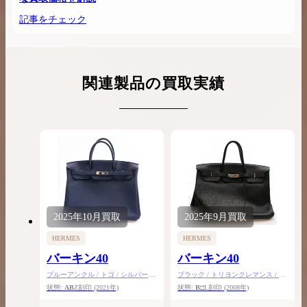
記事をチェック
関連製品の買取実績
2025年
10月
買取
2025年
9月
買取
HERMES
HERMES
バーキン40
バーキン40
ブルーアンクル / トゴ / シルバー金
ブラック / トリヨンクレマンス / シ
具
ルバー金具
状態:
AB
Z刻印
(2021年)
状態:
B
□L刻印
(2008年)