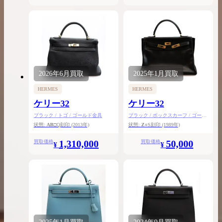
2026年
6月
買取
2025年
1月
買取
HERMES
HERMES
ケリー32
ケリー32
ブラック / トゴ / ゴールド金具
ブラック / ボックスカーフ / ゴール
ド金具
状態:
AB
□Q刻印
(2013年)
状態:
Z
○S刻印
(1989年)
1,310,000
50,000
買取価格
買取価格
¥
¥