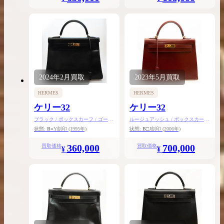
2024年
2月
買取
2023年
5月
買取
HERMES
HERMES
ケリー32
ケリー32
ブラック / ボックスカーフ / ゴール
ルージュアッシュ / ボックスカーフ
ド金具
/ ゴールド金具
状態:
B
○Y刻印
(1995年)
状態:
B
□J刻印
(2006年)
360,000
700,000
買取価格
買取価格
¥
¥