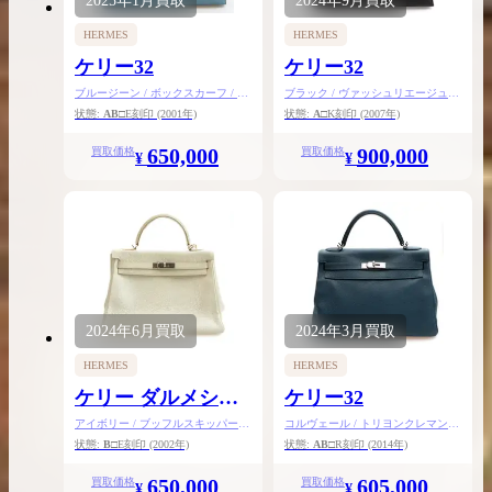
2025年
1月
買取
2024年
9月
買取
HERMES
HERMES
ケリー32
ケリー32
ブルージーン / ボックスカーフ / シ
ブラック / ヴァッシュリエージュ /
ルバー金具
シルバー金具
状態:
AB
□E刻印
(2001年)
状態:
A
□K刻印
(2007年)
650,000
900,000
買取価格
買取価格
¥
¥
2024年
6月
買取
2024年
3月
買取
HERMES
HERMES
ケリー ダルメシア
ケリー32
ン32
アイボリー / ブッフルスキッパー /
コルヴェール / トリヨンクレマンス
シルバー金具
/ シルバー金具
状態:
B
□E刻印
(2002年)
状態:
AB
□R刻印
(2014年)
650,000
605,000
買取価格
買取価格
¥
¥