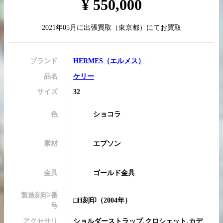
¥
550,000
2021年05月
に
出張買取
（
東京都
）にてお買取
買取実績はこちらから
ブランド
HERMES
（
エルメス
）
品名
ケリー
サイズ
32
色
ショコラ
素材
エプソン
金具
ゴールド金具
製造刻印/番
□H刻印
（2004年）
号
アクセサリ
ショルダーストラップ,クロシェット,カデ