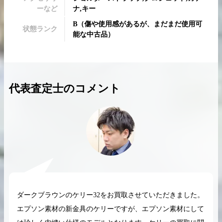
ーなど
ナ,キー
B
（
傷や使用感があるが、まだまだ使用可
状態ランク
能な中古品
）
2026.04.10
2025.05.16
希少なリザード素材のバーキンの買取価格や
ケリーアドの買取価
代表査定士のコメント
高く売るためのポイントを徹底解説
取相場や高く売れる
バーキン相場解説
ケリー相場解
コラムをさらにみる
ダークブラウンのケリー32をお買取させていただきました。
エプソン素材の新金具のケリーですが、エプソン素材にして