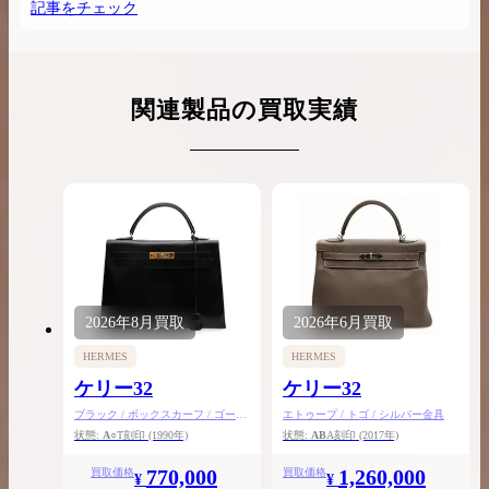
記事をチェック
関連製品の買取実績
2026年
8月
買取
2026年
6月
買取
HERMES
HERMES
ケリー32
ケリー32
ブラック / ボックスカーフ / ゴール
エトゥープ / トゴ / シルバー金具
ド金具
状態:
A
○T刻印
(1990年)
状態:
AB
A刻印
(2017年)
770,000
1,260,000
買取価格
買取価格
¥
¥