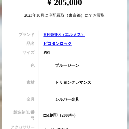
¥
205,000
2023年10月
に
宅配買取
（
東京都
）にてお買取
買取実績はこちらから
ブランド
HERMES
（
エルメス
）
品名
ピコタンロック
サイズ
PM
色
ブルージーン
素材
トリヨンクレマンス
金具
シルバー金具
製造刻印/番
□M刻印
（2009年）
号
アクセサリー