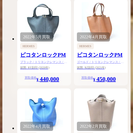
2022年
5月
買取
2022年
4月
買取
HERMES
HERMES
ピコタンロックPM
ピコタンロックPM
ブラック / トリヨンクレマンス / ゴ
ゴールド / トリヨンクレマンス / ゴ
ールド金具
ールド金具
状態:
S
Y刻印
(2020年)
状態:
S
Z刻印
(2021年)
440,000
450,000
買取価格
買取価格
¥
¥
2022年
4月
買取
2022年
2月
買取