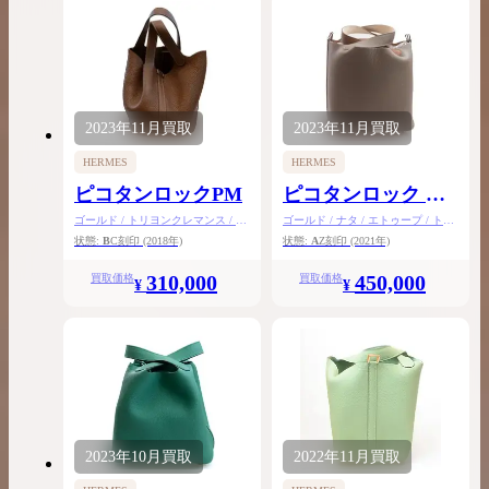
2023年
11月
買取
2023年
11月
買取
HERMES
HERMES
ピコタンロックPM
ピコタンロック カ
ザックPM
ゴールド / トリヨンクレマンス / シ
ゴールド / ナタ / エトゥープ / トリ
ルバー金具
ヨンクレマンス / シルバー金具
状態:
B
C刻印
(2018年)
状態:
A
Z刻印
(2021年)
310,000
450,000
買取価格
買取価格
¥
¥
2023年
10月
買取
2022年
11月
買取