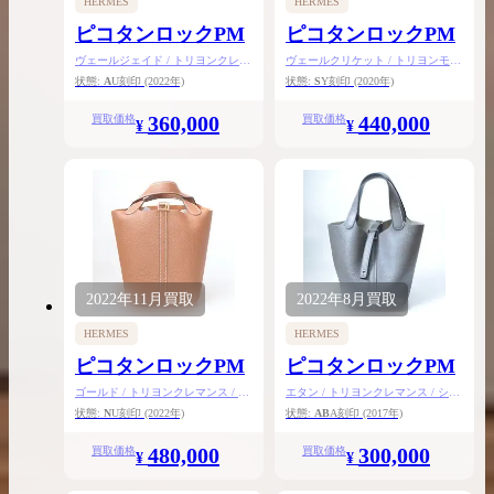
HERMES
HERMES
ピコタンロックPM
ピコタンロックPM
ヴェールジェイド / トリヨンクレマ
ヴェールクリケット / トリヨンモー
ンス / シルバー金具
リス / ゴールド金具
状態:
A
U刻印
(2022年)
状態:
S
Y刻印
(2020年)
360,000
440,000
買取価格
買取価格
¥
¥
2022年
11月
買取
2022年
8月
買取
HERMES
HERMES
ピコタンロックPM
ピコタンロックPM
ゴールド / トリヨンクレマンス / ゴ
エタン / トリヨンクレマンス / シル
ールド金具
バー金具
状態:
N
U刻印
(2022年)
状態:
AB
A刻印
(2017年)
480,000
300,000
買取価格
買取価格
¥
¥