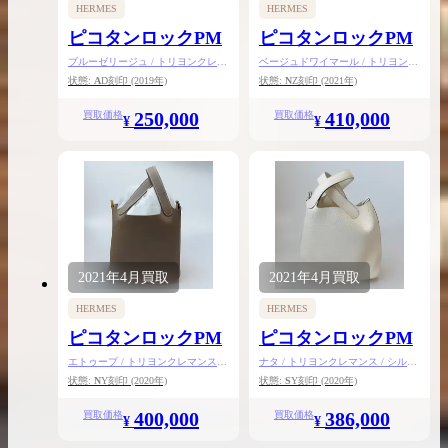
HERMES
HERMES
ピコタンロックPM
ピコタンロックPM
ブルーゼリージュ / トリヨンクレマ
ベージュドワイマール / トリヨンク
ンス / シルバー金具
レマンス / ゴールド金具
状態:
A
D刻印
(2019年)
状態:
N
Z刻印
(2021年)
250,000
410,000
買取価格
買取価格
¥
¥
2021年
4月
買取
2021年
4月
買取
HERMES
HERMES
ピコタンロックPM
ピコタンロックPM
エトゥープ / トリヨンクレマンス /
ナタ / トリヨンクレマンス / シルバ
ゴールド金具
ー金具
状態:
N
Y刻印
(2020年)
状態:
S
Y刻印
(2020年)
400,000
386,000
買取価格
買取価格
¥
¥