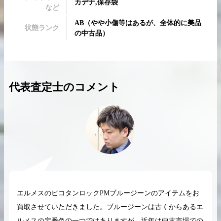
カデナ,保存袋
など
AB
（
やや小傷等はあるが、全体的に美品
状態ランク
の中古品
）
2026.04.10
2025.05.16
希少なリザード素材のバーキンの買取価格や
ケリーアドの買取価
代表査定士のコメント
高く売るためのポイントを徹底解説
取相場や高く売れる
バーキン相場解説
ケリー相場解
コラムをさらにみる
エルメスのピコタンロックPMブルージーンのアイテムをお
買取させていただきました。ブルージーンは古くからあるエ
ルメスの定番色の一つではありますが、近年は中古市場での