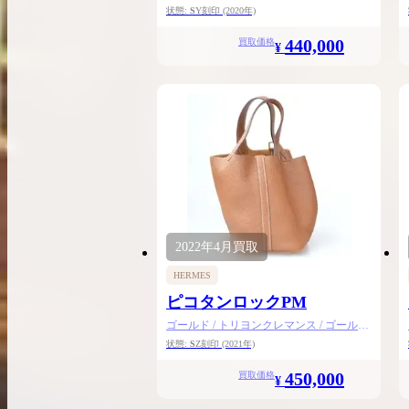
ゴールド金具
状態:
S
Y刻印
(2020年)
440,000
買取価格
¥
2022年
4月
買取
HERMES
ピコタンロックPM
ゴールド / トリヨンクレマンス / ゴールド
金具
状態:
S
Z刻印
(2021年)
450,000
買取価格
¥