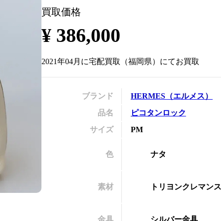
買取価格
の
¥
386,000
2021年04月
に
宅配買取
（
福岡県
）にてお買取
ブランド
HERMES
（
エルメス
）
品名
ピコタンロック
サイズ
PM
色
ナタ
素材
トリヨンクレマン
金具
シルバー金具