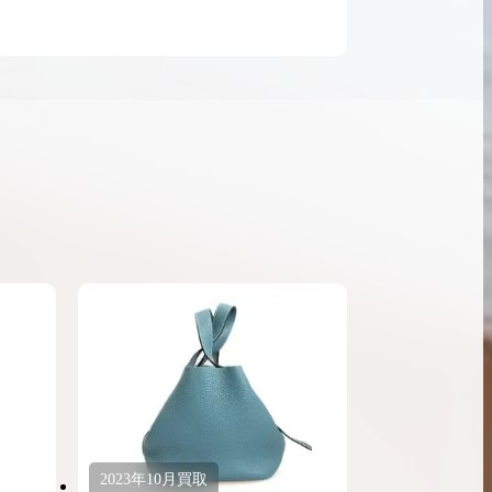
ンブラシリーズの買
ケリー35の買取価格はどれくらい？実績に基
体的に買取価格がア
づいた買取目安や査定ポイントを解説
ケリー相場解説
説
2023年
10月
買取