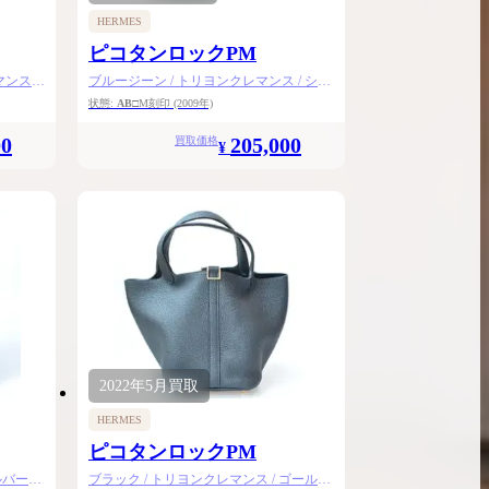
HERMES
ピコタンロックPM
ンス /
ブルージーン / トリヨンクレマンス / シル
バー金具
状態:
AB
□M刻印
(2009年)
00
205,000
買取価格
¥
2022年
5月
買取
HERMES
ピコタンロックPM
ルバー金
ブラック / トリヨンクレマンス / ゴールド