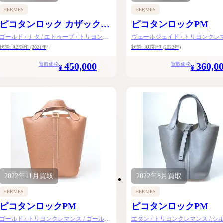
HERMES
HERMES
ピコタンロック カザック
ピコタンロックPM
PM
ゴールド / ナタ / エトゥープ / トリヨンク
ヴェールジェイド / トリヨンクレマ
レマンス / シルバー金具
シルバー金具
状態:
A
Z刻印
(2021年)
状態:
A
U刻印
(2022年)
450,000
360,0
買取価格
買取価格
¥
¥
2022年
11月
買取
2022年
8月
買取
HERMES
HERMES
ピコタンロックPM
ピコタンロックPM
ゴールド / トリヨンクレマンス / ゴールド
エタン / トリヨンクレマンス / シ