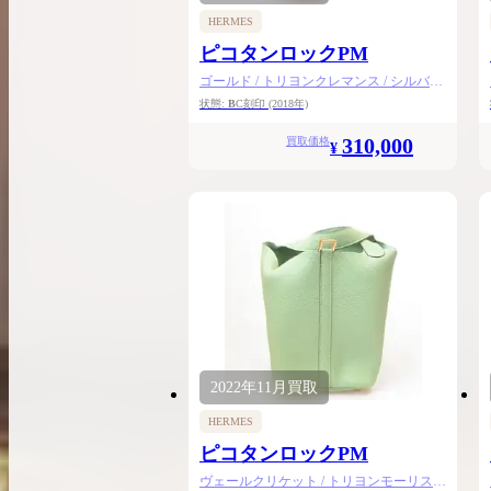
HERMES
ピコタンロックPM
ゴールド / トリヨンクレマンス / シルバー
金具
状態:
B
C刻印
(2018年)
310,000
買取価格
¥
2022年
11月
買取
HERMES
ピコタンロックPM
ヴェールクリケット / トリヨンモーリス /