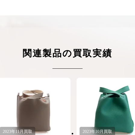
ケリーアドの買取価格が高騰中！リアルな買
ヴァンクリーフのアルハ
取相場や高く売れるコツを解説
取価格は？相場高騰で全
ップしています
ケリー相場解説
ヴァンクリ相場解
関連製品の買取実績
2023年
11月
買取
2023年
10月
買取