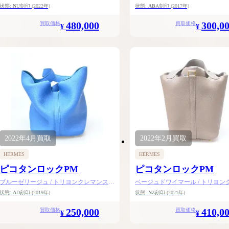
金具
具
状態:
N
U刻印
(2022年)
状態:
AB
A刻印
(2017年)
480,000
300,0
買取価格
買取価格
¥
¥
2022年
4月
買取
2022年
2月
買取
HERMES
HERMES
ピコタンロックPM
ピコタンロックPM
ブルーゼリージュ / トリヨンクレマンス /
ベージュドワイマール / トリヨン
シルバー金具
ス / ゴールド金具
状態:
A
D刻印
(2019年)
状態:
N
Z刻印
(2021年)
250,000
410,0
買取価格
買取価格
¥
¥