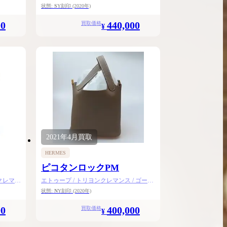
金具
状態:
S
Y刻印
(2020年)
00
440,000
買取価格
¥
2021年
4月
買取
HERMES
ピコタンロックPM
クレマン
エトゥープ / トリヨンクレマンス / ゴール
ド金具
状態:
N
Y刻印
(2020年)
00
400,000
買取価格
¥