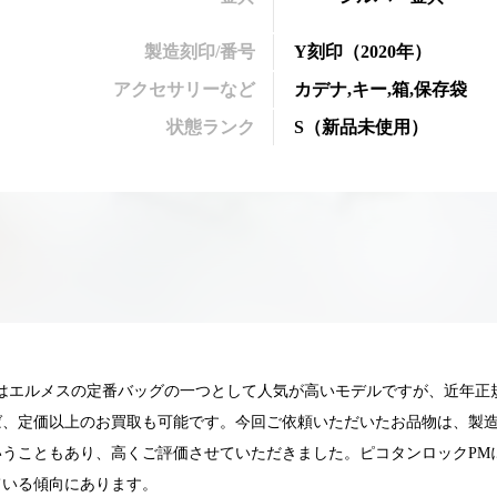
製造刻印/番号
Y刻印
（2020年）
アクセサリーなど
カデナ,キー,箱,保存袋
状態ランク
S
（
新品未使用
）
Mはエルメスの定番バッグの一つとして人気が高いモデルですが、近年正
ば、定価以上のお買取も可能です。今回ご依頼いただいたお品物は、製
いうこともあり、高くご評価させていただきました。ピコタンロックPM
025.05.16
2025.05.13
ている傾向にあります。