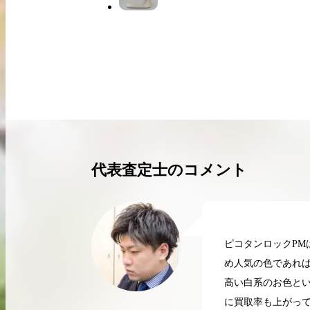
買取実績はこちらから
代表査定士のコメント
ピコタンロックP
め人気の色であれ
高い白系のお色と
2026.04.10
2
に買取率も上がっ