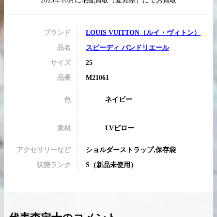
2025年10月
に
宅配買取
（
愛知県
）にてお買取
ブランド
LOUIS VUITTON
（
ルイ・ヴィトン
）
品名
スピーディ バンドリエール
買取実績はこちらから
サイズ
25
品番
M21061
色
ネイビー
素材
LVピロー
アクセサリーなど
ショルダーストラップ,保存袋
状態ランク
S
（
新品未使用
）