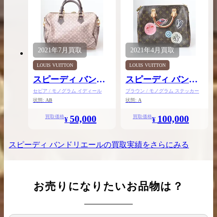
2021年
7月
買取
2021年
4月
買取
LOUIS VUITTON
LOUIS VUITTON
スピーディ バンド
スピーディ バンド
リエール30
リエール30
セピア / モノグラム イディール
ブラウン / モノグラム ステッカー
状態:
AB
状態:
A
50,000
100,000
買取価格
買取価格
¥
¥
スピーディ バンドリエール
の買取実績をさらにみる
お売りになりたいお品物は？