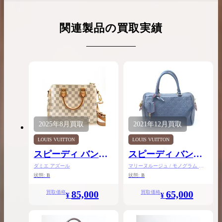
関連製品の買取実績
2025年
8月
買取
2021年
12月
買取
LOUIS VUITTON
LOUIS VUITTON
スピーディ バンド
スピーディ バンド
リエール25
リエール25
ダミエ アズール
マリーヌルージュ / モノグラム ア
ンプラント
状態:
B
状態:
B
85,000
65,000
買取価格
買取価格
¥
¥