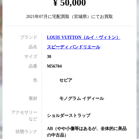
¥
50,000
2021年07月
に
宅配買取
（
宮城県
）にてお買取
買取実績はこちらから
ブランド
LOUIS VUITTON
（
ルイ・ヴィトン
）
品名
スピーディ バンドリエール
サイズ
30
品番
M56704
色
セピア
素材
モノグラム イディール
アクセサリー
ショルダーストラップ
など
AB
（
やや小傷等はあるが、全体的に美品
状態ランク
の中古品
）