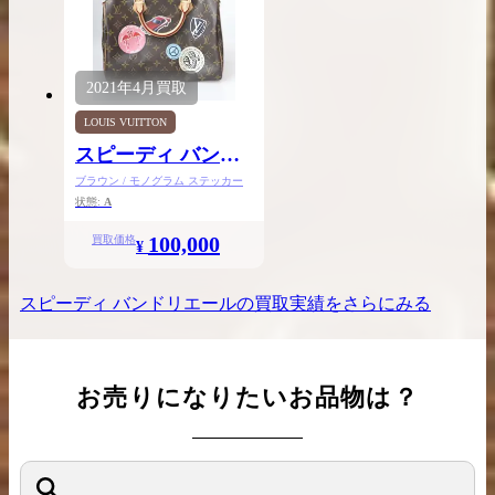
2021年
4月
買取
LOUIS VUITTON
スピーディ バンド
リエール30
ブラウン / モノグラム ステッカー
状態:
A
100,000
買取価格
¥
スピーディ バンドリエール
の買取実績をさらにみる
お売りになりたいお品物は？