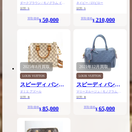
リエール25
ダークブラウン / モノグラム イデ
ネイビー / LVピロー
ィール
状態:
S
状態:
S
50,000
210,000
買取価格
買取価格
¥
¥
2025年
8月
買取
2021年
12月
買取
LOUIS VUITTON
LOUIS VUITTON
スピーディ バンド
スピーディ バンド
リエール25
リエール25
ダミエ アズール
マリーヌルージュ / モノグラム ア
ンプラント
状態:
B
状態:
B
85,000
65,000
買取価格
買取価格
¥
¥