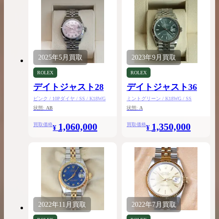
2025年
5月
買取
2023年
9月
買取
ROLEX
ROLEX
デイトジャスト28
デイトジャスト36
ピンク / 10Pダイヤ / SS / K18WG
ミントグリーン / K18WG / SS
状態:
AB
状態:
A
1,060,000
1,350,000
買取価格
買取価格
¥
¥
2022年
11月
買取
2022年
7月
買取