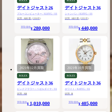
ROLEX
ROLEX
デイトジャスト26
デイトジャスト36
ブルーコンピューター / K18YG / SS
シャンパン / K18YG / SS
状態:
AB
E番
(1990年)
状態:
AB
X番
(1991年)
280,000
440,000
買取価格
買取価格
¥
¥
2021年
12月
買取
2021年
10月
買取
ROLEX
ROLEX
デイトジャスト36
デイトジャスト36
ピンクフラワー / ベゼルダイヤ / SS
ホワイト / K18YG / SS
状態:
AB
状態:
B
1,010,000
405,000
買取価格
買取価格
¥
¥