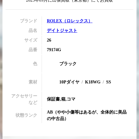
2025年09月
に
出張買取
（
東京都
）にてお買取
ブランド
ROLEX
（
ロレックス
）
品名
デイトジャスト
買取実績はこちらから
サイズ
26
品番
79174G
色
ブラック
素材
10Pダイヤ
K18WG
SS
アクセサリー
保証書,箱,コマ
など
AB
（
やや小傷等はあるが、全体的に美品
状態ランク
の中古品
）