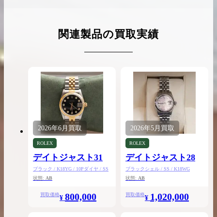
関連製品の買取実績
2026年
6月
買取
2026年
5月
買取
ROLEX
ROLEX
デイトジャスト31
デイトジャスト28
ブラック / K18YG / 10Pダイヤ / SS
ブラックシェル / SS / K18WG
状態:
AB
状態:
AB
800,000
1,020,000
買取価格
買取価格
¥
¥