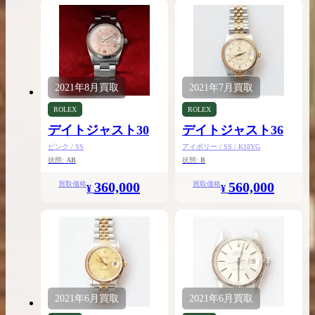
2021年
8月
買取
2021年
7月
買取
ROLEX
ROLEX
デイトジャスト30
デイトジャスト36
ピンク / SS
アイボリー / SS / K18YG
状態:
AB
状態:
B
360,000
560,000
買取価格
買取価格
¥
¥
2021年
6月
買取
2021年
6月
買取