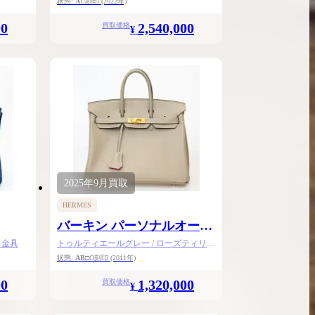
状態:
A
U刻印
(2022年)
00
2,540,000
買取価格
¥
2025年
9月
買取
HERMES
バーキン パーソナルオーダ
ー25
ド金具
トゥルティエールグレー / ローズティリア
ン / シェーブル / マットゴールド金具
状態:
AB
□O刻印
(2011年)
00
1,320,000
買取価格
¥