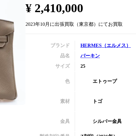
¥
2,410,000
の
2023年10月
に
出張買取
（
東京都
）にてお買取
ブランド
HERMES
（
エルメス
）
品名
バーキン
サイズ
25
色
エトゥープ
素材
トゴ
金具
シルバー金具