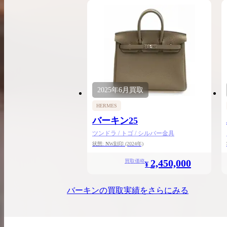
2025年
6月
買取
HERMES
バーキン25
ツンドラ / トゴ / シルバー金具
状態:
N
W刻印
(2024年)
2,450,000
買取価格
¥
バーキン
の買取実績をさらにみる