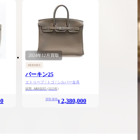
2024年
12月
買取
HERMES
バーキン25
エトゥープ / トゴ / シルバー金具
状態:
AB
B刻印
(2023年)
00
2,380,000
買取価格
¥