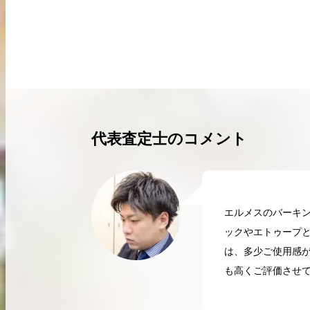
買取実績はこちらから
代表査定士のコメント
エルメスのバーキン
ックやエトゥープ
は、多少ご使用感
も高くご評価させて
2026.04.10
2