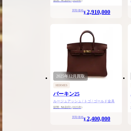
状態:
N
G刻印
(2026年)
2,910,000
買取価格
¥
2025年
12月
買取
HERMES
バーキン25
ルージュアッシュ / トゴ / ゴールド金具
状態:
N
K刻印
(2025年)
2,400,000
買取価格
¥