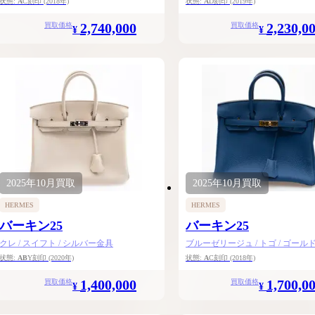
状態:
A
C刻印
(2018年)
状態:
A
D刻印
(2019年)
2,740,000
2,230,0
買取価格
買取価格
¥
¥
2025年
10月
買取
2025年
10月
買取
HERMES
HERMES
バーキン25
バーキン25
クレ / スイフト / シルバー金具
ブルーゼリージュ / トゴ / ゴール
状態:
AB
Y刻印
(2020年)
状態:
A
C刻印
(2018年)
1,400,000
1,700,0
買取価格
買取価格
¥
¥