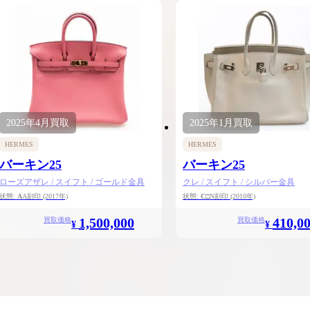
2025年
4月
買取
2025年
1月
買取
HERMES
HERMES
バーキン25
バーキン25
ローズアザレ / スイフト / ゴールド金具
クレ / スイフト / シルバー金具
状態:
A
A刻印
(2017年)
状態:
C
□N刻印
(2010年)
1,500,000
410,0
買取価格
買取価格
¥
¥