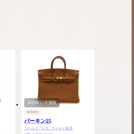
2025年
12月
買取
HERMES
バーキン25
具
ゴールド / トゴ / ゴールド金具