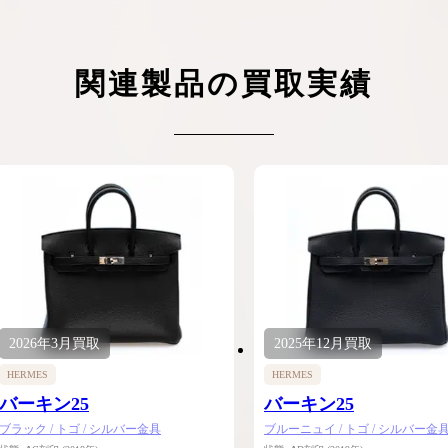
関連製品の買取実績
2026年
3月
買取
2025年
12月
買取
HERMES
HERMES
バーキン25
バーキン25
ブラック / トゴ / シルバー金具
ブルーニュイ / トゴ / シルバー金