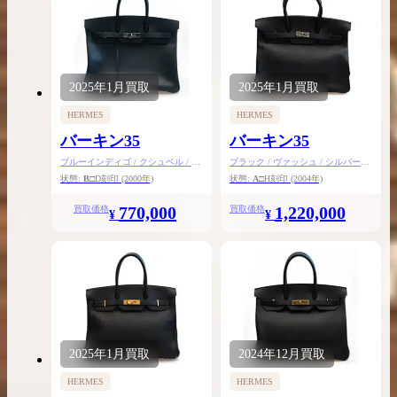
2025年
1月
買取
2025年
1月
買取
HERMES
HERMES
バーキン35
バーキン35
ブルーインディゴ / クシュベル / シ
ブラック / ヴァッシュ / シルバー金
ルバー金具
具
状態:
B
□D刻印
(2000年)
状態:
A
□H刻印
(2004年)
770,000
1,220,000
買取価格
買取価格
¥
¥
2025年
1月
買取
2024年
12月
買取
HERMES
HERMES