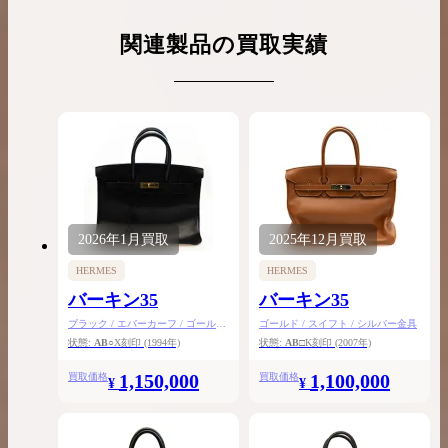
関連製品の買取実績
2026年
1月
買取
2025年
12月
買取
HERMES
HERMES
バーキン35
バーキン35
ブラック / エバーカーフ / ゴールド
ゴールド / スイフト / シルバー金具
金具
状態:
AB
○X刻印
(1994年)
状態:
AB
□K刻印
(2007年)
1,150,000
1,100,000
買取価格
買取価格
¥
¥