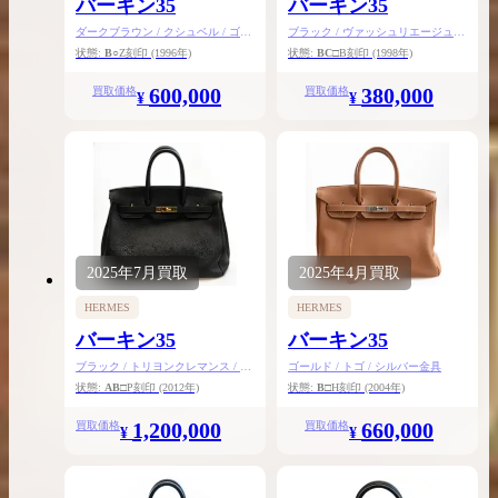
バーキン35
バーキン35
ダークブラウン / クシュベル / ゴー
ブラック / ヴァッシュリエージュ /
ルド金具
ゴールド金具
状態:
B
○Z刻印
(1996年)
状態:
BC
□B刻印
(1998年)
600,000
380,000
買取価格
買取価格
¥
¥
2025年
7月
買取
2025年
4月
買取
HERMES
HERMES
バーキン35
バーキン35
ブラック / トリヨンクレマンス / ゴ
ゴールド / トゴ / シルバー金具
ールド金具
状態:
AB
□P刻印
(2012年)
状態:
B
□H刻印
(2004年)
1,200,000
660,000
買取価格
買取価格
¥
¥