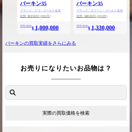
バーキン35
バーキン35
ブラック / トゴ / ゴールド金具
ブラック / エプソン / ゴールド金具
状態:
B
□F刻印
(2002年)
状態:
AB
D刻印
(2019年)
1,000,000
1,330,000
買取価格
買取価格
¥
¥
バーキン
の買取実績をさらにみる
お売りになりたいお品物は？
実際の買取価格を検索