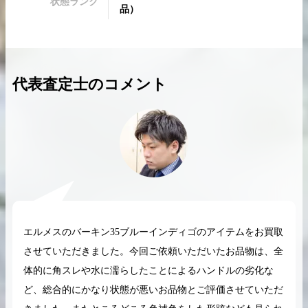
状態ランク
品
）
代表査定士のコメント
2026.04.10
2025.05.16
希少なリザード素材のバーキンの買取価格や
ケリーアドの買取価
高く売るためのポイントを徹底解説
取相場や高く売れる
バーキン相場解説
ケリー相場解
コラムをさらにみる
エルメスのバーキン35ブルーインディゴのアイテムをお買取
させていただきました。今回ご依頼いただいたお品物は、全
体的に角スレや水に濡らしたことによるハンドルの劣化な
ど、総合的にかなり状態が悪いお品物とご評価させていただ