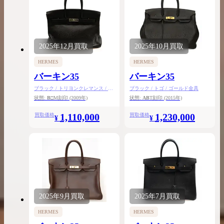
2025年
12月
買取
2025年
10月
買取
HERMES
HERMES
バーキン35
バーキン35
ブラック / トリヨンクレマンス / シ
ブラック / トゴ / ゴールド金具
ルバー金具
状態:
B
□M刻印
(2009年)
状態:
AB
T刻印
(2015年)
1,110,000
1,230,000
買取価格
買取価格
¥
¥
2025年
9月
買取
2025年
7月
買取
HERMES
HERMES