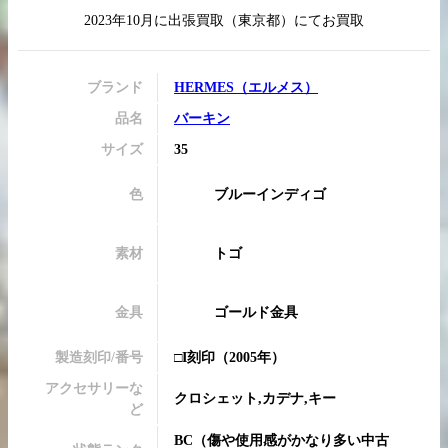
2023年10月
に
出張買取
（
東京都
）にてお買取
ブランド
HERMES
（
エルメス
）
買取実績はこちらから
品名
バーキン
サイズ
35
色
ブルーインディゴ
素材
トゴ
金具
ゴールド金具
製造刻印/番号
□I刻印
（2005年）
アクセサリーな
クロシェット,カデナ,キー
ど
BC
（
傷や使用感がかなり多い中古