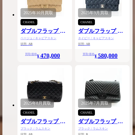
2025年
10月
買取
2025年
9月
買取
CHANEL
CHANEL
ダブルフラップ チ
ダブルフラップ チ
ェーンショルダー
ェーンショルダー
ベージュ / キャビアスキン
ネイビー / キャビアスキン
25
25
状態:
AB
状態:
AB
470,000
580,000
買取価格
買取価格
¥
¥
2025年
8月
買取
2025年
7月
買取
CHANEL
CHANEL
ダブルフラップ チ
ダブルフラップ チ
ェーンショルダー
ェーンショルダー
ブラック / ラムスキン
ブラック / ラムスキン
状態:
AB
状態:
B