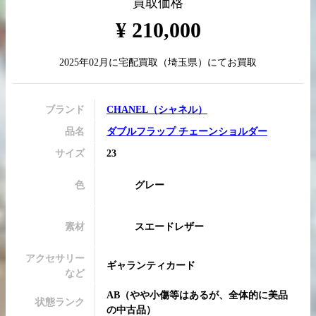
買取価格
¥
210,000
2025年02月
に
宅配買取
（
埼玉県
）にてお買取
買取実績はこちらから
ブランド
CHANEL
（
シャネル
）
品名
ダブルフラップ チェーンショルダー
サイズ
23
色
グレー
素材
スエードレザー
アクセサリー
ギャランティカード
など
AB
（
やや小傷等はあるが、全体的に美品
状態ランク
の中古品
）