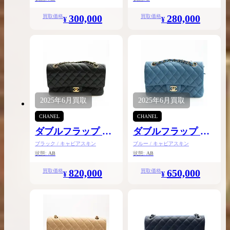
30
30
300,000
280,000
買取価格
買取価格
¥
¥
2025年
6月
買取
2025年
6月
買取
CHANEL
CHANEL
ダブルフラップ チ
ダブルフラップ チ
ェーンショルダー
ェーンショルダー
ブラック / キャビアスキン
ブルー / キャビアスキン
25
23
状態:
AB
状態:
AB
820,000
650,000
買取価格
買取価格
¥
¥