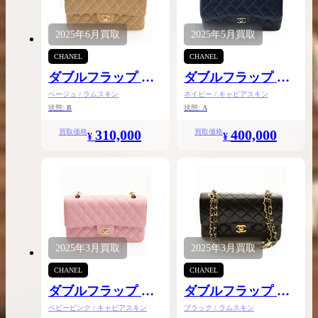
2025年
6月
買取
2025年
5月
買取
CHANEL
CHANEL
ダブルフラップ チ
ダブルフラップ チ
ェーンショルダー
ェーンショルダー
ベージュ / ラムスキン
ネイビー / キャビアスキン
25
30
状態:
B
状態:
A
310,000
400,000
買取価格
買取価格
¥
¥
2025年
3月
買取
2025年
3月
買取
CHANEL
CHANEL
ダブルフラップ チ
ダブルフラップ チ
ェーンショルダー
ェーンショルダー
ベビーピンク / キャビアスキン
ブラック / ラムスキン