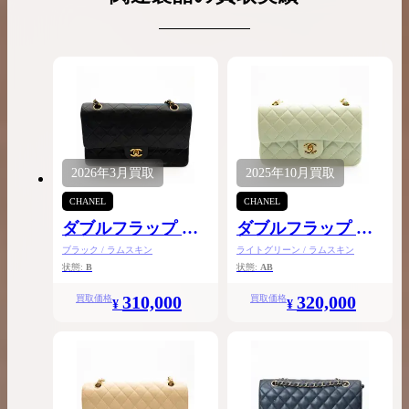
2026年
3月
買取
2025年
10月
買取
CHANEL
CHANEL
ダブルフラップ チ
ダブルフラップ チ
ェーンショルダー
ェーンショルダー
ブラック / ラムスキン
ライトグリーン / ラムスキン
25
23
状態:
B
状態:
AB
310,000
320,000
買取価格
買取価格
¥
¥