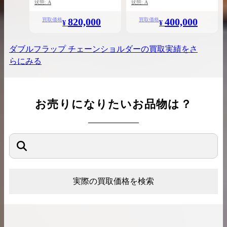
25
23
状態:
A
状態:
A
820,000
400,000
買取価格
買取価格
¥
¥
ダブルフラップ チェーンショルダー
の買取実績をさ
らにみる
お売りになりたいお品物は？
実際の買取価格を検索