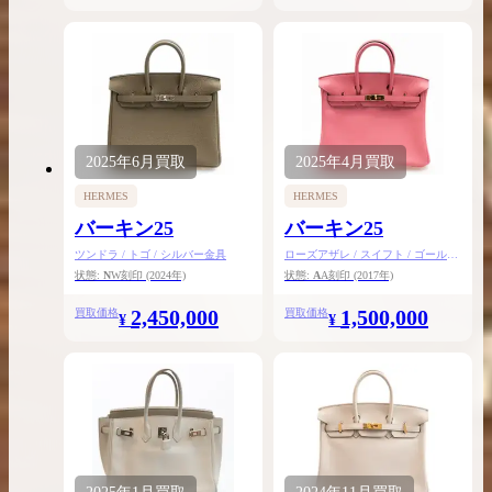
2025年
6月
買取
2025年
4月
買取
HERMES
HERMES
バーキン25
バーキン25
ツンドラ / トゴ / シルバー金具
ローズアザレ / スイフト / ゴールド
金具
状態:
N
W刻印
(2024年)
状態:
A
A刻印
(2017年)
2,450,000
1,500,000
買取価格
買取価格
¥
¥