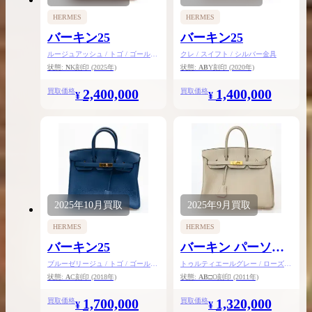
HERMES
HERMES
バーキン25
バーキン25
ルージュアッシュ / トゴ / ゴールド
クレ / スイフト / シルバー金具
金具
状態:
N
K刻印
(2025年)
状態:
AB
Y刻印
(2020年)
2,400,000
1,400,000
買取価格
買取価格
¥
¥
2025年
10月
買取
2025年
9月
買取
HERMES
HERMES
バーキン25
バーキン パーソナ
ルオーダー25
ブルーゼリージュ / トゴ / ゴールド
トゥルティエールグレー / ローズテ
金具
ィリアン / シェーブル / マットゴー
状態:
A
C刻印
(2018年)
状態:
AB
□O刻印
(2011年)
ルド金具
1,700,000
1,320,000
買取価格
買取価格
¥
¥