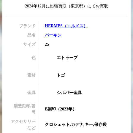
2024年12月
に
出張買取
（
東京都
）にてお買取
ブランド
HERMES
（
エルメス
）
買取実績はこちらから
品名
バーキン
サイズ
25
色
エトゥープ
素材
トゴ
金具
シルバー金具
製造刻印/番
B刻印
（2023年）
号
アクセサリー
クロシェット,カデナ,キー,保存袋
など