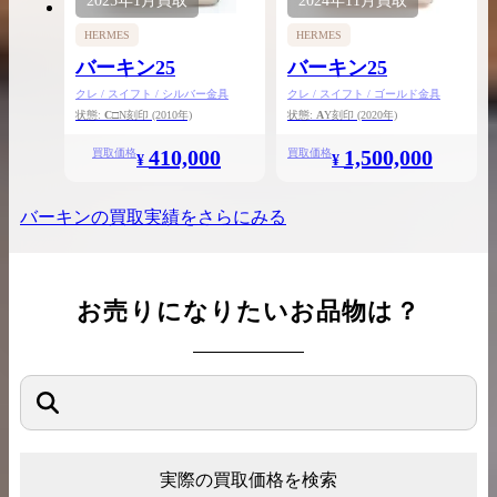
2025年
1月
買取
2024年
11月
買取
HERMES
HERMES
バーキン25
バーキン25
クレ / スイフト / シルバー金具
クレ / スイフト / ゴールド金具
状態:
C
□N刻印
(2010年)
状態:
A
Y刻印
(2020年)
410,000
1,500,000
買取価格
買取価格
¥
¥
バーキン
の買取実績をさらにみる
お売りになりたいお品物は？
実際の買取価格を検索