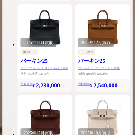
2025年
12月
買取
2025年
12月
買取
HERMES
HERMES
バーキン25
バーキン25
ブルーニュイ / トゴ / シルバー金具
ゴールド / トゴ / ゴールド金具
状態:
A
D刻印
(2019年)
状態:
A
U刻印
(2022年)
2,230,000
2,540,000
買取価格
買取価格
¥
¥
2025年
12月
買取
2025年
10月
買取