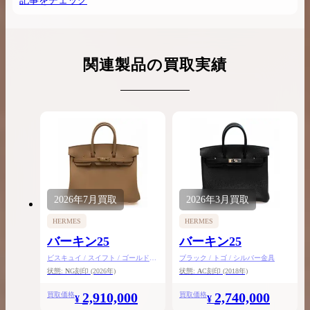
記事をチェック
関連製品の買取実績
2026年
7月
買取
2026年
3月
買取
HERMES
HERMES
バーキン25
バーキン25
ビスキュイ / スイフト / ゴールド金
ブラック / トゴ / シルバー金具
具
状態:
N
G刻印
(2026年)
状態:
A
C刻印
(2018年)
2,910,000
2,740,000
買取価格
買取価格
¥
¥