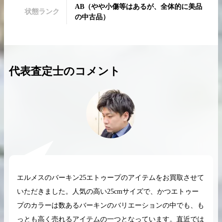
AB
（
やや小傷等はあるが、全体的に美品
状態ランク
の中古品
）
2026.04.10
2025.05.16
代表査定士のコメント
希少なリザード素材のバーキンの買取価格や
ケリーアドの買取価
高く売るためのポイントを徹底解説
取相場や高く売れる
バーキン相場解説
ケリー相場解
コラムをさらにみる
エルメスのバーキン25エトゥープのアイテムをお買取させて
いただきました。人気の高い25cmサイズで、かつエトゥー
プのカラーは数あるバーキンのバリエーションの中でも、も
っとも高く売れるアイテムの一つとなっています。直近では