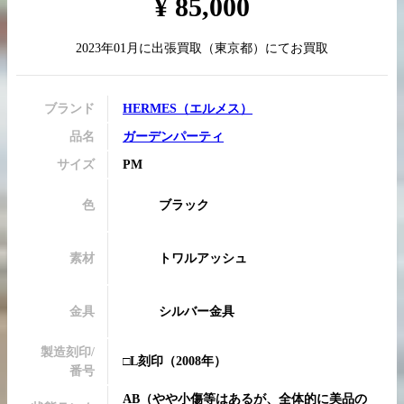
¥
85,000
2023年01月
に
出張買取
（
東京都
）にてお買取
買取実績はこちらから
ブランド
HERMES
（
エルメス
）
品名
ガーデンパーティ
サイズ
PM
色
ブラック
素材
トワルアッシュ
金具
シルバー金具
製造刻印/
□L刻印
（2008年）
番号
AB
（
やや小傷等はあるが、全体的に美品の