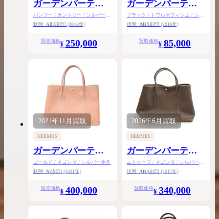
ガーデンパーティ
ガーデンパーティ
PM
カドリージュPM
バンブー / カントリー / シルバー金
ブラック / トワルオフィシエ / シル
具
バー金具
状態:
AB
X刻印
(2016年)
状態:
AB
X刻印
(2016年)
250,000
85,000
買取価格
買取価格
¥
¥
2021年
11月
買取
2026年
6月
買取
HERMES
HERMES
ガーデンパーティ
ガーデンパーティ
PM
PM
ゴールド / ネゴンダ / シルバー金具
エトゥープ / ネゴンダ / シルバー金
具
状態:
N
Z刻印
(2021年)
状態:
AB
A刻印
(2017年)
400,000
340,000
買取価格
買取価格
¥
¥