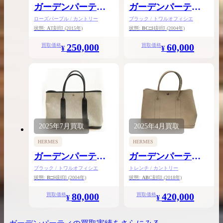
ガーデンパーティ
ガーデンパーティ
TPM
PM
ローズパープル / カントリー
ブラック / トワルオフィシエ
状態:
A
T刻印
(2015年)
状態:
BC
□H刻印
(2004年)
250,000
60,000
買取価格
買取価格
¥
¥
2025年
7月
買取
2025年
4月
買取
HERMES
HERMES
ガーデンパーティ
ガーデンパーティ
PM
PM
ブラック / トワルオフィシエ
トレンチ / カントリー
状態:
B
□H刻印
(2004年)
状態:
AB
C刻印
(2018年)
80,000
420,000
買取価格
買取価格
¥
¥