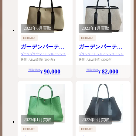
2023年
6月
買取
2023年
1月
買取
HERMES
HERMES
ガーデンパーティ
ガーデンパーティ
PM
PM
ダークブラウン / トワルアッシュ /
ブラック / トワルアッシュ / シルバ
シルバー金具
ー金具
状態:
AB
□H刻印
(2004年)
状態:
AB
□F刻印
(2002年)
90,000
82,000
買取価格
買取価格
¥
¥
2023年
1月
買取
2022年
9月
買取
HERMES
HERMES