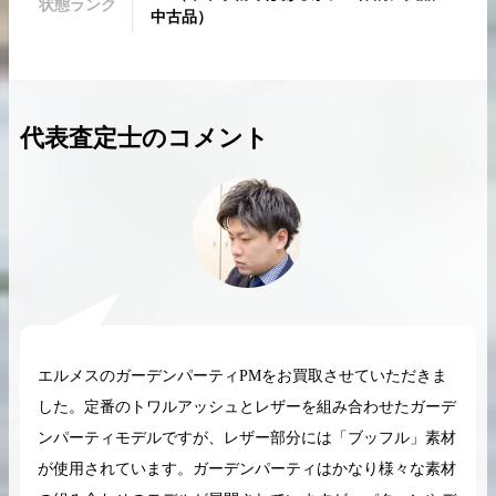
状態ランク
中古品
）
代表査定士のコメント
2026.04.10
2025.05.16
希少なリザード素材のバーキンの買取価格や
ケリーアドの買取価
高く売るためのポイントを徹底解説
取相場や高く売れる
バーキン相場解説
ケリー相場解
コラムをさらにみる
エルメスのガーデンパーティPMをお買取させていただきま
した。定番のトワルアッシュとレザーを組み合わせたガーデ
ンパーティモデルですが、レザー部分には「ブッフル」素材
が使用されています。ガーデンパーティはかなり様々な素材