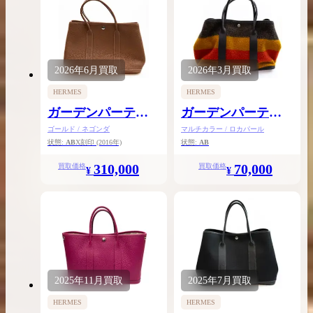
2026年
6月
買取
2026年
3月
買取
HERMES
HERMES
ガーデンパーティ
ガーデンパーティ
PM
PM
ゴールド / ネゴンダ
マルチカラー / ロカパール
状態:
AB
X刻印
(2016年)
状態:
AB
310,000
70,000
買取価格
買取価格
¥
¥
2025年
11月
買取
2025年
7月
買取
HERMES
HERMES