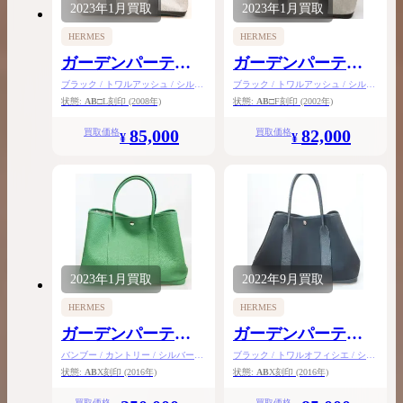
2023年
1月
買取
2023年
1月
買取
HERMES
HERMES
ガーデンパーティ
ガーデンパーティ
PM
PM
ブラック / トワルアッシュ / シルバ
ブラック / トワルアッシュ / シルバ
ー金具
ー金具
状態:
AB
□L刻印
(2008年)
状態:
AB
□F刻印
(2002年)
85,000
82,000
買取価格
買取価格
¥
¥
2023年
1月
買取
2022年
9月
買取
HERMES
HERMES
ガーデンパーティ
ガーデンパーティ
PM
カドリージュPM
バンブー / カントリー / シルバー金
ブラック / トワルオフィシエ / シル
具
バー金具
状態:
AB
X刻印
(2016年)
状態:
AB
X刻印
(2016年)
買取価格
買取価格