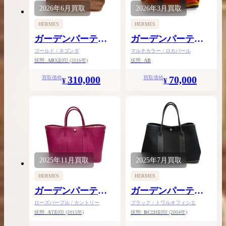
2026年
6月
買取
2026年
3月
買取
HERMES
HERMES
ガーデンパーティ
ガーデンパーティ
PM
PM
ゴールド / ネゴンダ
マルチカラー / ロカパール
状態:
AB
X刻印
(2016年)
状態:
AB
310,000
70,000
買取価格
買取価格
¥
¥
2025年
11月
買取
2025年
7月
買取
HERMES
HERMES
ガーデンパーティ
ガーデンパーティ
TPM
PM
ローズパープル / カントリー
ブラック / トワルオフィシエ
状態:
A
T刻印
(2015年)
状態:
BC
□H刻印
(2004年)