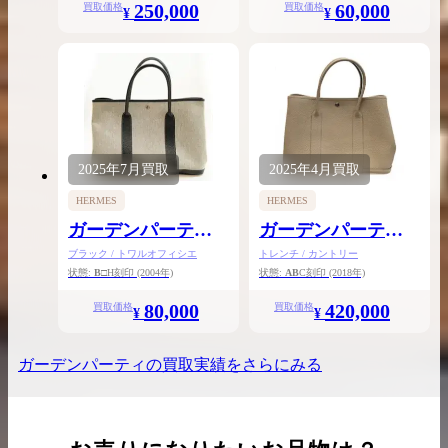
250,000
60,000
買取価格
買取価格
¥
¥
2025年
7月
買取
2025年
4月
買取
HERMES
HERMES
ガーデンパーティ
ガーデンパーティ
PM
PM
ブラック / トワルオフィシエ
トレンチ / カントリー
状態:
B
□H刻印
(2004年)
状態:
AB
C刻印
(2018年)
80,000
420,000
買取価格
買取価格
¥
¥
ガーデンパーティ
の買取実績をさらにみる