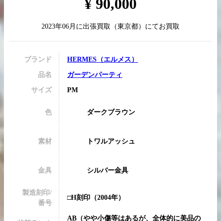
¥
90,000
2023年06月
に
出張買取
（
東京都
）にてお買取
買取実績はこちらから
ブランド
HERMES
（
エルメス
）
品名
ガーデンパーティ
サイズ
PM
色
ダークブラウン
素材
トワルアッシュ
金具
シルバー金具
製造刻印/
□H刻印
（2004年）
番号
AB
（
やや小傷等はあるが、全体的に美品の