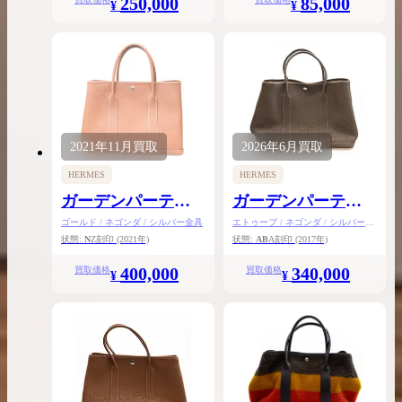
250,000
85,000
¥
¥
2021年
11月
買取
2026年
6月
買取
HERMES
HERMES
ガーデンパーティ
ガーデンパーティ
PM
PM
ゴールド / ネゴンダ / シルバー金具
エトゥープ / ネゴンダ / シルバー金
具
状態:
N
Z刻印
(2021年)
状態:
AB
A刻印
(2017年)
400,000
340,000
買取価格
買取価格
¥
¥