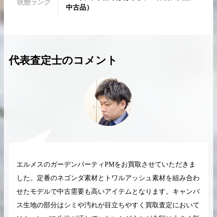
状態ランク
中古品
）
代表査定士のコメント
2026.04.10
2025.05.16
希少なリザード素材のバーキンの買取価格や
ケリーアドの買取価
高く売るためのポイントを徹底解説
取相場や高く売れる
バーキン相場解説
ケリー相場解
コラムをさらにみる
エルメスのガーデンパーティPMをお買取させていただきま
した。定番のネゴンダ素材とトワルアッシュ素材を組み合わ
せたモデルで中古需要も高いアイテムとなります。キャンバ
ス生地の部分はシミや汚れが目立ちやすく買取査定において