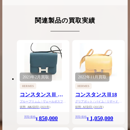
関連製品の買取実績
2023年
2月
買取
2022年
11月
買取
HERMES
HERMES
コンスタンスⅢ ヴ
コンスタンスⅢ18
ェルソ18
ブルーブリュム / ヴェールボスフォ
グリアガット / パイユ / リザード /
ール / スイフト / シルバー金具
タデラクト / シルバー金具
状態:
AB
Z刻印
(2021年)
状態:
A
T刻印
(2015年)
850,000
1,050,000
買取価格
買取価格
¥
¥