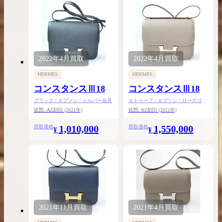
2022年
4月
買取
2022年
4月
買取
HERMES
HERMES
コンスタンスⅢ18
コンスタンスⅢ18
ブラック / エプソン / シルバー金具
エトゥープ / エプソン / ローズゴー
ルド金具
状態:
A
Z刻印
(2021年)
状態:
S
Z刻印
(2021年)
1,010,000
1,550,000
買取価格
買取価格
¥
¥
2021年
11月
買取
2021年
4月
買取