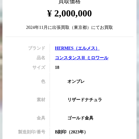
買取価格
¥
2,000,000
2024年11月
に
出張買取
（
東京都
）にてお買取
買取実績はこちらから
ブランド
HERMES
（
エルメス
）
品名
コンスタンスⅢ ミロワール
サイズ
18
色
オンブレ
素材
リザードナチュラ
金具
ゴールド金具
製造刻印/番号
B刻印
（2023年）