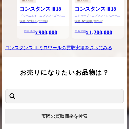
HERMES
HERMES
コンスタンスⅢ18
コンスタンスⅢ18
ブルーニュイ / エプソン / ゴールド
エトゥープ / エプソン / シルバー金
金具
具
状態:
S
Y刻印
(2020年)
状態:
N
Y刻印
(2020年)
900,000
1,200,000
買取価格
買取価格
¥
¥
コンスタンスⅢ ミロワール
の買取実績をさらにみる
お売りになりたいお品物は？
実際の買取価格を検索