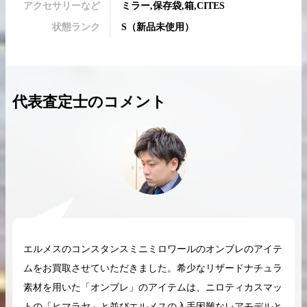
アクセサリーなど
ミラー,保存袋,箱,CITES
状態ランク
S
（
新品未使用
）
2026.04.10
2025.05.16
代表査定士のコメント
希少なリザード素材のバーキンの買取価格や
ケリーアドの買取価
高く売るためのポイントを徹底解説
取相場や高く売れる
バーキン相場解説
ケリー相場解
コラムをさらにみる
エルメスのコンスタンスミニミロワールのオンブレのアイテ
ムをお買取させていただきました。希少なリザードナチュラ
素材を用いた「オンブレ」のアイテムは、ニロティカスマッ
トの「ヒマラヤ」と並びエルメスの入手困難なレアモデルと