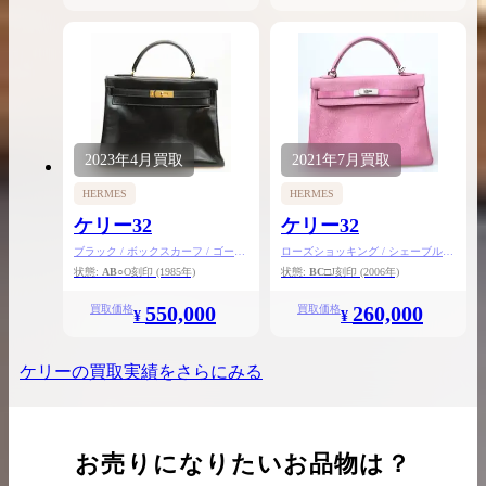
2023年
4月
買取
2021年
7月
買取
HERMES
HERMES
ケリー32
ケリー32
ブラック / ボックスカーフ / ゴール
ローズショッキング / シェーブル /
ド金具
シルバー金具
状態:
AB
○O刻印
(1985年)
状態:
BC
□J刻印
(2006年)
550,000
260,000
買取価格
買取価格
¥
¥
ケリー
の買取実績をさらにみる
お売りになりたいお品物は？