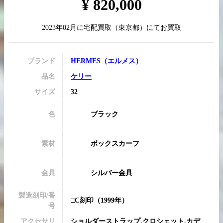
¥
820,000
2023年02月
に
宅配買取
（
東京都
）にてお買取
買取実績はこちらから
ブランド
HERMES
（
エルメス
）
品名
ケリー
サイズ
32
色
ブラック
素材
ボックスカーフ
金具
シルバー金具
製造刻印/番
□C刻印
（1999年）
号
アクセサリ
ショルダーストラップ,クロシェット,カデ