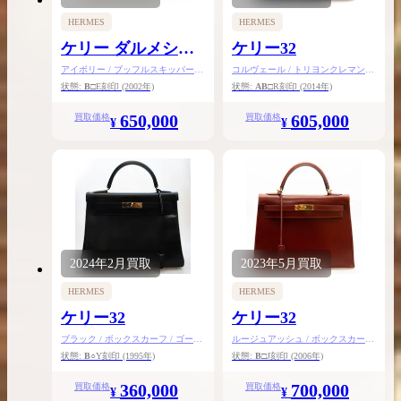
HERMES
HERMES
ケリー ダルメシア
ケリー32
ン32
アイボリー / ブッフルスキッパー /
コルヴェール / トリヨンクレマンス
シルバー金具
/ シルバー金具
状態:
B
□E刻印
(2002年)
状態:
AB
□R刻印
(2014年)
650,000
605,000
買取価格
買取価格
¥
¥
2024年
2月
買取
2023年
5月
買取
HERMES
HERMES
ケリー32
ケリー32
ブラック / ボックスカーフ / ゴール
ルージュアッシュ / ボックスカーフ
ド金具
/ ゴールド金具
状態:
B
○Y刻印
(1995年)
状態:
B
□J刻印
(2006年)
360,000
700,000
買取価格
買取価格
¥
¥