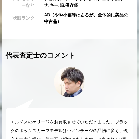
ーなど
ナ,キー,箱,保存袋
AB
（
やや小傷等はあるが、全体的に美品の
状態ランク
中古品
）
2026.04.10
2025.05.16
希少なリザード素材のバーキンの買取価格や
ケリーアドの買取価
代表査定士のコメント
高く売るためのポイントを徹底解説
取相場や高く売れる
バーキン相場解説
ケリー相場解
コラムをさらにみる
エルメスのケリー32をお買取させていただきました。ブラッ
クのボックスカーフモデルはヴィンテージの品物に多く、現