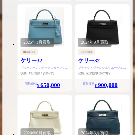
2025年
1月
買取
2024年
9月
買取
HERMES
HERMES
ケリー32
ケリー32
ブルージーン / ボックスカーフ / シ
ブラック / ヴァッシュリエージュ /
ルバー金具
シルバー金具
状態:
AB
□E刻印
(2001年)
状態:
A
□K刻印
(2007年)
650,000
900,000
買取価格
買取価格
¥
¥
2024年
6月
買取
2024年
3月
買取