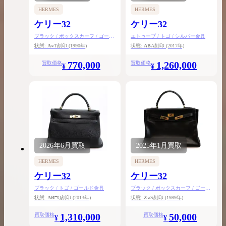
HERMES
HERMES
ケリー32
ケリー32
ブラック / ボックスカーフ / ゴール
エトゥープ / トゴ / シルバー金具
ド金具
状態:
A
○T刻印
(1990年)
状態:
AB
A刻印
(2017年)
770,000
1,260,000
買取価格
買取価格
¥
¥
2026年
6月
買取
2025年
1月
買取
HERMES
HERMES
ケリー32
ケリー32
ブラック / トゴ / ゴールド金具
ブラック / ボックスカーフ / ゴール
ド金具
状態:
AB
□Q刻印
(2013年)
状態:
Z
○S刻印
(1989年)
1,310,000
50,000
買取価格
買取価格
¥
¥