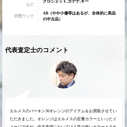
クロシェット,カデナ,キー
など
AB
（
やや小傷等はあるが、全体的に美品
状態ランク
の中古品
）
2026.04.10
2025.05.16
希少なリザード素材のバーキンの買取価格や
ケリーアドの買取価
代表査定士のコメント
高く売るためのポイントを徹底解説
取相場や高く売れる
バーキン相場解説
ケリー相場解
コラムをさらにみる
エルメスのバーキン30オレンジのアイテムをお買取させてい
ただきました。オレンジはエルメスの定番カラーといったイ
メージですが、中古市場においては人気の低いカラーとされ