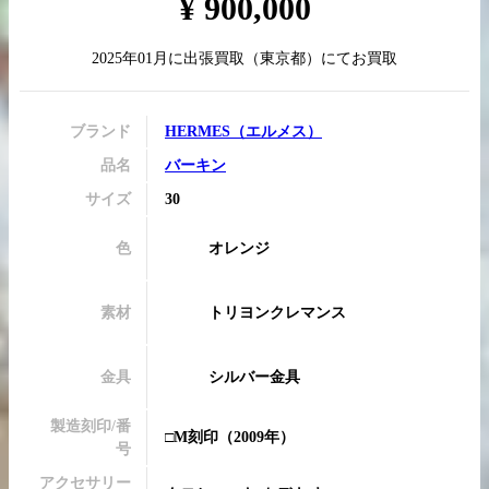
¥
900,000
2025年01月
に
出張買取
（
東京都
）にてお買取
買取実績はこちらから
ブランド
HERMES
（
エルメス
）
品名
バーキン
サイズ
30
色
オレンジ
素材
トリヨンクレマンス
金具
シルバー金具
製造刻印/番
□M刻印
（2009年）
号
アクセサリー