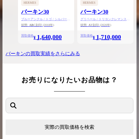
HERMES
HERMES
バーキン30
バーキン30
ブルーアンクル / トゴ / シルバー金
グリペール / トリヨンクレマンス /
具
シルバー金具
状態:
AB
C刻印
(2018年)
状態:
A
Y刻印
(2020年)
1,640,000
1,710,000
買取価格
買取価格
¥
¥
バーキン
の買取実績をさらにみる
お売りになりたいお品物は？
実際の買取価格を検索