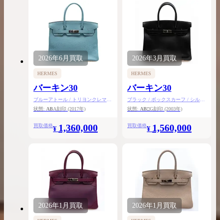
2026年
6月
買取
2026年
3月
買取
HERMES
HERMES
バーキン30
バーキン30
ブルーアトール / トリヨンクレマン
ブラック / ボックスカーフ / シルバ
ス / シルバー金具
ー金具
状態:
AB
A刻印
(2017年)
状態:
AB
□G刻印
(2003年)
1,360,000
1,560,000
買取価格
買取価格
¥
¥
2026年
1月
買取
2026年
1月
買取