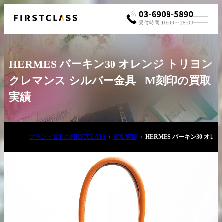
HERMES バーキン30 オレンジ トリヨン
クレマンス シルバー金具 □M刻印の買取
実績
お電話でご相談
ブランド買取のFIRSTCLASS
買取実績
HERMES バーキン30 オ
03-6908-5890