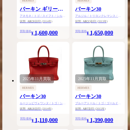
HERMES
HERMES
バーキン ギリーズ
バーキン30
30
アネモネ / トゴ / スイフト / シルバ
アルジル / トリヨンクレマンス / シ
ー金具
ルバー金具
状態:
AB
□R刻印
(2014年)
状態:
AB
□Q刻印
(2013年)
1,600,000
1,650,000
買取価格
買取価格
¥
¥
2025年
11月
買取
2025年
11月
買取
HERMES
HERMES
バーキン30
バーキン30
ルージュピヴォワンヌ / トゴ / シル
ブルーアトール / トゴ / ゴールド金
バー金具
具
状態:
AB
□R刻印
(2014年)
状態:
AB
T刻印
(2015年)
1,110,000
1,390,000
買取価格
買取価格
¥
¥