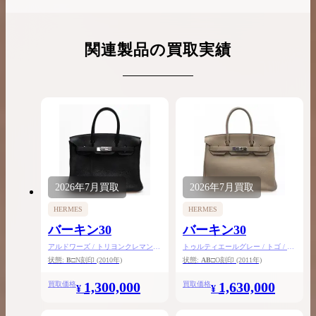
関連製品の買取実績
2026年
7月
買取
2026年
7月
買取
HERMES
HERMES
バーキン30
バーキン30
アルドワーズ / トリヨンクレマンス
トゥルティエールグレー / トゴ / シ
/ シルバー金具
ルバー金具
状態:
B
□N刻印
(2010年)
状態:
AB
□O刻印
(2011年)
1,300,000
1,630,000
買取価格
買取価格
¥
¥