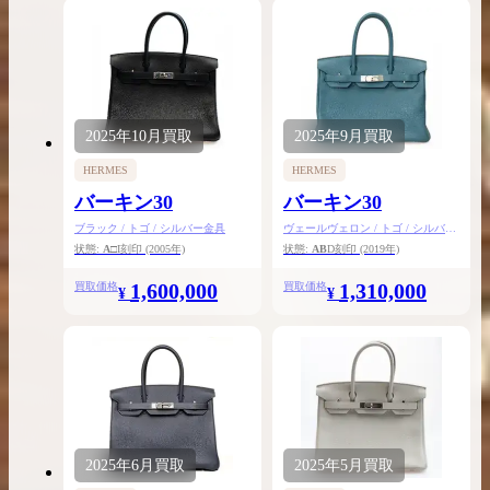
2025年
10月
買取
2025年
9月
買取
HERMES
HERMES
バーキン30
バーキン30
ブラック / トゴ / シルバー金具
ヴェールヴェロン / トゴ / シルバー
金具
状態:
A
□I刻印
(2005年)
状態:
AB
D刻印
(2019年)
1,600,000
1,310,000
買取価格
買取価格
¥
¥
2025年
6月
買取
2025年
5月
買取