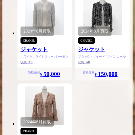
2024年
8月
買取
2024年
8月
買取
CHANEL
CHANEL
ジャケット
ジャケット
ホワイト / ライトブルー / レーヨン
ブラック / ツイード / スパンコール
状態:
AB
状態:
AB
50,000
150,000
買取価格
買取価格
¥
¥
2024年
8月
買取
CHANEL