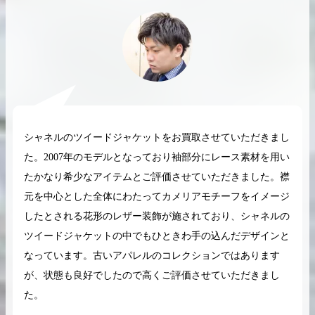
2026.04.10
2025.05.16
希少なリザード素材のバーキンの買取価格や
ケリーアドの買取価
高く売るためのポイントを徹底解説
取相場や高く売れる
シャネルのツイードジャケットをお買取させていただきまし
た。2007年のモデルとなっており袖部分にレース素材を用い
バーキン相場解説
ケリー相場解
たかなり希少なアイテムとご評価させていただきました。襟
元を中心とした全体にわたってカメリアモチーフをイメージ
したとされる花形のレザー装飾が施されており、シャネルの
コラムをさらにみる
ツイードジャケットの中でもひときわ手の込んだデザインと
なっています。古いアパレルのコレクションではあります
が、状態も良好でしたので高くご評価させていただきまし
た。