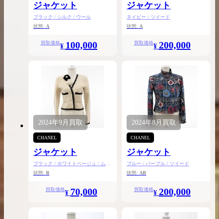
ジャケット
ジャケット
ブラック / シルク / ウール
ネイビー / ツイード
状態:
A
状態:
A
100,000
200,000
買取価格
買取価格
¥
¥
2024年
9月
買取
2024年
8月
買取
CHANEL
CHANEL
ジャケット
ジャケット
ブラック / ホワイトベージュ / ムー
ブルー / パープル / ツイード
トン
状態:
B
状態:
AB
70,000
200,000
買取価格
買取価格
¥
¥