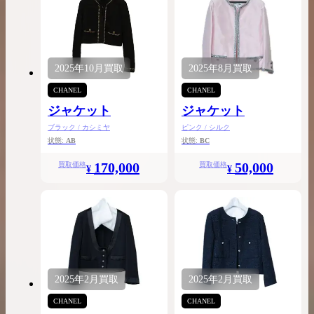
2025年
10月
買取
2025年
8月
買取
CHANEL
CHANEL
ジャケット
ジャケット
ブラック / カシミヤ
ピンク / シルク
状態:
AB
状態:
BC
170,000
50,000
買取価格
買取価格
¥
¥
2025年
2月
買取
2025年
2月
買取
CHANEL
CHANEL