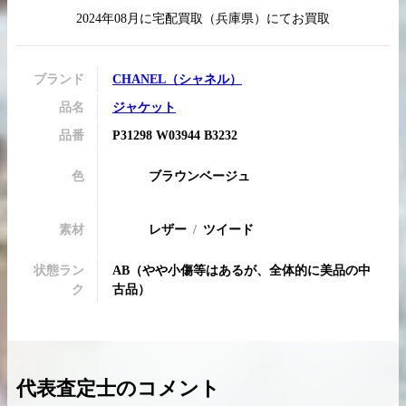
2024年08月
に
宅配買取
（
兵庫県
）にてお買取
ブランド
CHANEL
（
シャネル
）
買取実績はこちらから
品名
ジャケット
品番
P31298 W03944 B3232
色
ブラウンベージュ
素材
レザー
ツイード
状態ラン
AB
（
やや小傷等はあるが、全体的に美品の中
ク
古品
）
代表査定士のコメント